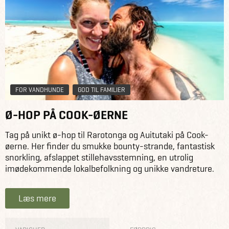
FOR VANDHUNDE
GOD TIL FAMILIER
Ø-HOP PÅ COOK-ØERNE
Tag på unikt ø-hop til Rarotonga og Auitutaki på Cook-
øerne. Her finder du smukke bounty-strande, fantastisk
snorkling, afslappet stillehavsstemning, en utrolig
imødekommende lokalbefolkning og unikke vandreture.
Læs mere