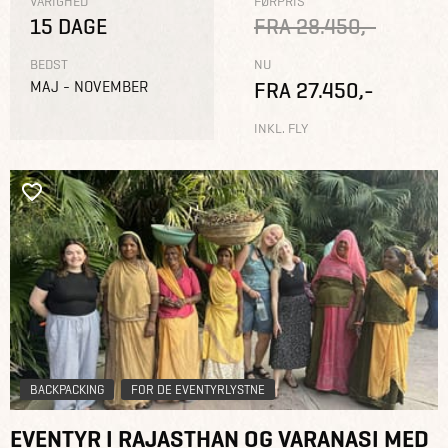
VARIGHED
FØRPRIS
15 DAGE
FRA 28.450,-
BEDST
NU
MAJ - NOVEMBER
FRA 27.450,-
INKL. FLY
BACKPACKING
FOR DE EVENTYRLYSTNE
EVENTYR I RAJASTHAN OG VARANASI MED