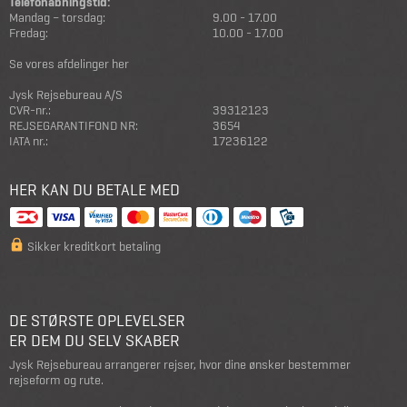
Telefonåbningstid:
Mandag – torsdag:
9.00 - 17.00
Fredag:
10.00 - 17.00
Se vores afdelinger her
Jysk Rejsebureau A/S
CVR-nr.:
39312123
REJSEGARANTIFOND NR:
3654
IATA nr.:
17236122
HER KAN DU BETALE MED
Sikker kreditkort betaling
DE STØRSTE OPLEVELSER
ER DEM DU SELV SKABER
Jysk Rejsebureau arrangerer rejser, hvor dine ønsker bestemmer
rejseform og rute.