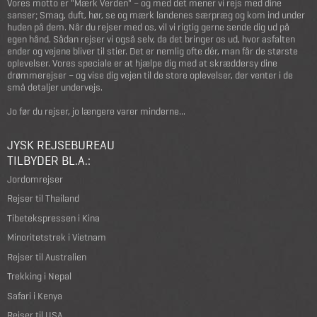
Vores motto er "Mærk Verden" – og med det mener vi rejs med dine
sanser; Smag, duft, hør, se og mærk landenes særpræg og kom ind under
huden på dem. Når du rejser med os, vil vi rigtig gerne sende dig ud på
egen hånd. Sådan rejser vi også selv, da det bringer os ud, hvor asfalten
ender og vejene bliver til stier. Det er nemlig ofte dér, man får de største
oplevelser. Vores speciale er at hjælpe dig med at skræddersy dine
drømmerejser – og vise dig vejen til de store oplevelser, der venter i de
små detaljer undervejs.
Jo før du rejser, jo længere varer minderne...
JYSK REJSEBUREAU
TILBYDER BL.A.:
Jordomrejser
Rejser til Thailand
Tibetekspressen i Kina
Minoritetstrek i Vietnam
Rejser til Australien
Trekking i Nepal
Safari i Kenya
Rejser til USA