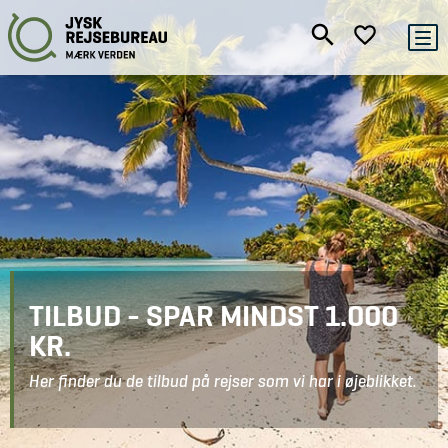
TILBUD - SPAR MINDST 1.000
KR.
Her finder du de tilbud på rejser som vi har i øjeblikket.