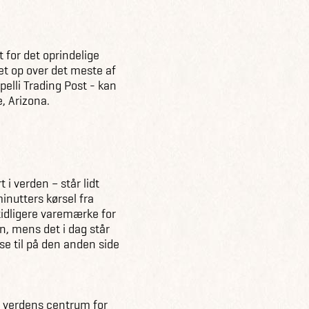
t for det oprindelige
et op over det meste af
pelli Trading Post - kan
, Arizona.
 i verden – står lidt
inutters kørsel fra
 tidligere varemærke for
on, mens det i dag står
se til på den anden side
or verdens centrum for