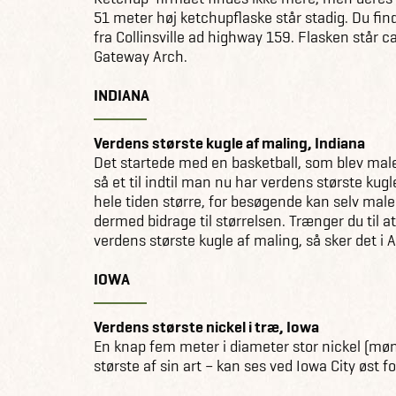
51 meter høj ketchupflaske står stadig. Du fin
fra Collinsville ad highway 159. Flasken står c
Gateway Arch.
INDIANA
Verdens største kugle af maling, Indiana
Det startede med en basketball, som blev male
så et til indtil man nu har verdens største kugl
hele tiden større, for besøgende kan selv male
dermed bidrage til størrelsen. Trænger du til at 
verdens største kugle af maling, så sker det i A
IOWA
Verdens største nickel i træ, Iowa
En knap fem meter i diameter stor nickel (mønt
største af sin art – kan ses ved Iowa City øst 