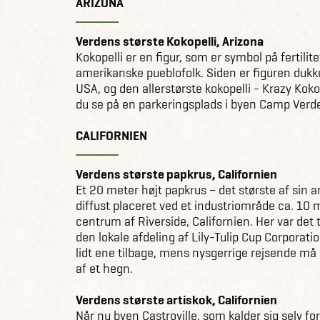
ARIZONA
Verdens største Kokopelli, Arizona
Kokopelli er en figur, som er symbol på fertilite
amerikanske pueblofolk. Siden er figuren dukk
USA, og den allerstørste kokopelli - Krazy Koko
du se på en parkeringsplads i byen Camp Verde
CALIFORNIEN
Verdens største papkrus, Californien
Et 20 meter højt papkrus – det største af sin art
diffust placeret ved et industriområde ca. 10 m
centrum af Riverside, Californien. Her var det
den lokale afdeling af Lily-Tulip Cup Corporati
lidt ene tilbage, mens nysgerrige rejsende må 
af et hegn.
Verdens største artiskok, Californien
Når nu byen Castroville, som kalder sig selv f