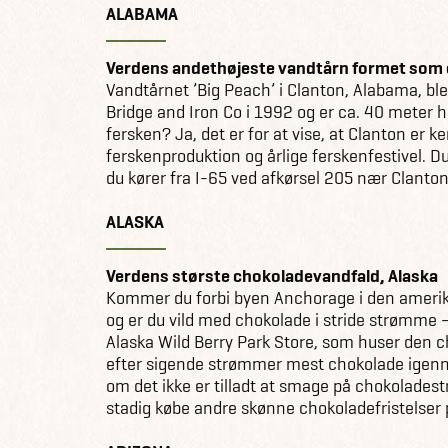
ALABAMA
Verdens andethøjeste vandtårn formet som 
Vandtårnet ’Big Peach’ i Clanton, Alabama, bl
Bridge and Iron Co i 1992 og er ca. 40 meter h
fersken? Ja, det er for at vise, at Clanton er ke
ferskenproduktion og årlige ferskenfestivel. Du
du kører fra I-65 ved afkørsel 205 nær Clanton
ALASKA
Verdens største chokoladevandfald, Alaska
Kommer du forbi byen Anchorage i den amerik
og er du vild med chokolade i stride strømme –
Alaska Wild Berry Park Store, som huser den c
efter sigende strømmer mest chokolade igenn
om det ikke er tilladt at smage på chokolade
stadig købe andre skønne chokoladefristelser 