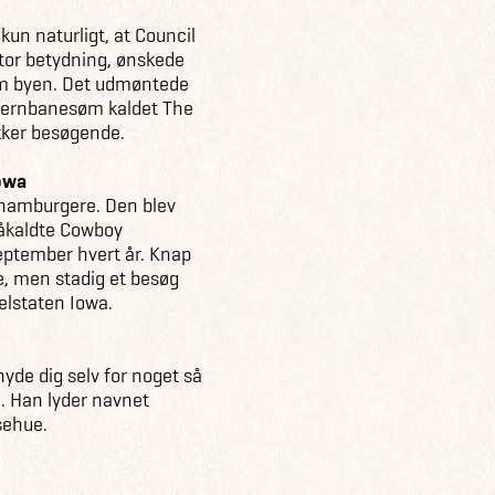
kun naturligt, at Council
stor betydning, ønskede
om byen. Det udmøntede
t jernbanesøm kaldet The
ækker besøgende.
owa
 hamburgere. Den blev
såkaldte Cowboy
eptember hvert år. Knap
, men stadig et besøg
elstaten Iowa.
yde dig selv for noget så
. Han lyder navnet
sehue.