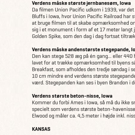
Verdens måske største jernbanesøm, Iowa
Da filmen Union Pacific udkom i 1939, var det 
Bluffs i Iowa, hvor Union Pacific Railroad har 
at bruge filmen til at skabe opmærksomhed 
sig i et monument i form af et 17 meter lang
Golden Spike, som den dag i dag fortsat tiltr
Verdens måske andenstørste stegepande, I
Den kan stege 528 æg på én gang... eller 440
lavet for at trække opmærksomhed til byens 
Breakfast, som afholdes den tredje søndag i s
10 cm mindre end verdens største stegepande
værd. Stegepanden kan ses i byen Brandon i d
Verdens største beton-nisse, Iowa
Kommer du forbi Ames i Iowa, så må du ikke sn
specielt som verdens største beton-havenisse
Elwood og måler ca. 4,5 meter i højde inkl. nis
KANSAS