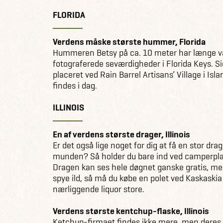
FLORIDA
Verdens måske største hummer, Florida
Hummeren Betsy på ca. 10 meter har længe v
fotograferede seværdigheder i Florida Keys. 
placeret ved Rain Barrel Artisans’ Village i Is
findes i dag.
ILLINOIS
En af verdens største drager, Illinois
Er det også lige noget for dig at få en stor drage
munden? Så holder du bare ind ved camperpladse
Dragen kan ses hele døgnet ganske gratis, men 
spye ild, så må du købe en polet ved Kaskaskia
nærliggende liquor store.
Verdens største kentchup-flaske, Illinois
Ketchup-firmaet findes ikke mere, men deres v