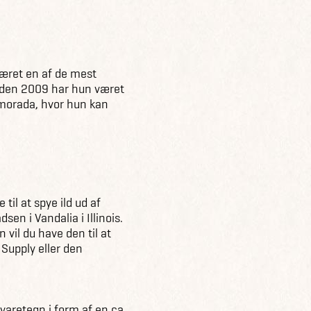
æret en af de mest
Siden 2009 har hun været
lamorada, hvor hun kan
 til at spye ild ud af
n i Vandalia i Illinois.
vil du have den til at
 Supply eller den
aretegn i form af en ca.