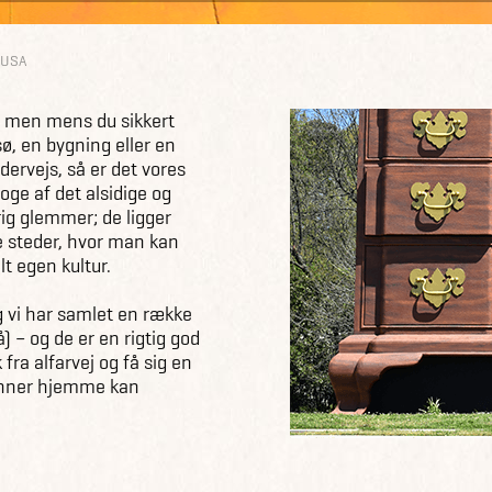
i USA
n, men mens du sikkert
 sø, en bygning eller en
dervejs, så er det vores
roge af det alsidige og
rig glemmer; de ligger
re steder, hvor man kan
t egen kultur.
g vi har samlet en række
) – og de er en rigtig god
fra alfarvej og få sig en
venner hjemme kan