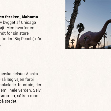
en fersken, Alabama
ev bygget af Chicago
øjt. Men hvorfor en
ndt for sin store
 finder ’Big Peach’, når
.
anske delstat Alaska –
 så læg vejen forbi
hokolade-fountain, der
em i hele verden. Selv
strømmen, så kan man
på stedet.