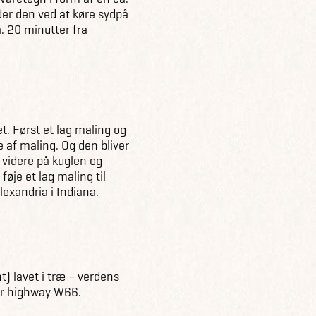
der den ved at køre sydpå
a. 20 minutter fra
t. Først et lag maling og
e af maling. Og den bliver
 videre på kuglen og
føje et lag maling til
lexandria i Indiana.
) lavet i træ – verdens
for highway W66.