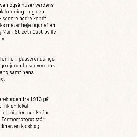
 byen også huser verdens
kokdronning – og den
– senere bedre kendt
s meter høje figur af en
 Main Street i Castroville
er.
ifornien, passerer du lige
lge ejeren huser verdens
 lang samt hans
ng.
erekorden fra 1913 på
 fik en lokal
gge et mindesmærke for
r. Termometeret står
iner, en kiosk og