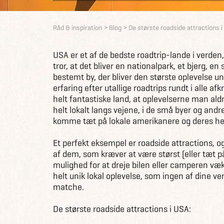
Råd & inspiration
Blog
De største roadside attractions 
USA er et af de bedste roadtrip-lande i verde
tror, at det bliver en nationalpark, et bjerg, en
bestemt by, der bliver den største oplevelse un
erfaring efter utallige roadtrips rundt i alle afk
helt fantastiske land, at oplevelserne man ald
helt lokalt langs vejene, i de små byer og and
komme tæt på lokale amerikanere og deres hel
Et perfekt eksempel er roadside attractions, o
af dem, som kræver at være størst (eller tæt på
mulighed for at dreje bilen eller camperen væk 
helt unik lokal oplevelse, som ingen af dine 
matche.
De største roadside attractions i USA: