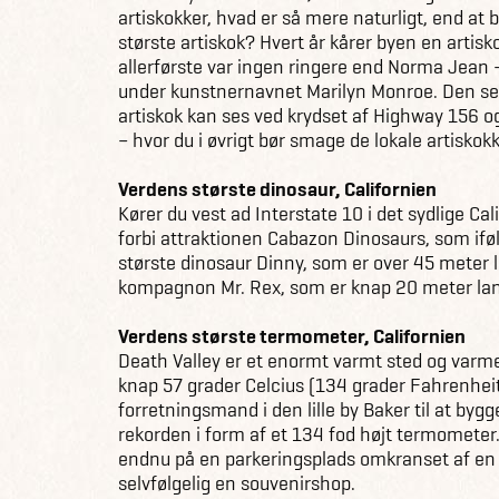
artiskokker, hvad er så mere naturligt, end at
største artiskok? Hvert år kårer byen en artis
allerførste var ingen ringere end Norma Jean 
under kunstnernavnet Marilyn Monroe. Den sek
artiskok kan ses ved krydset af Highway 156 og
– hvor du i øvrigt bør smage de lokale artiskokk
Verdens største dinosaur, Californien
Kører du vest ad Interstate 10 i det sydlige Cal
forbi attraktionen Cabazon Dinosaurs, som ifø
største dinosaur Dinny, som er over 45 meter
kompagnon Mr. Rex, som er knap 20 meter la
Verdens største termometer, Californien
Death Valley er et enormt varmt sted og varm
knap 57 grader Celcius (134 grader Fahrenheit)
forretningsmand i den lille by Baker til at by
rekorden i form af et 134 fod højt termomete
endnu på en parkeringsplads omkranset af en d
selvfølgelig en souvenirshop.