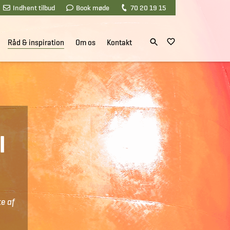
Indhent tilbud
Book møde
70 20 19 15
Råd & inspiration
Om os
Kontakt
I
te af