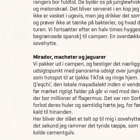
rangers bor fuldtid. De byder os på junglewhi
og melonskræl. Det bliver serveret i en kop j
ikke er vasket i ugevis, men jeg drikker det s
og prøver ikke at tænke på bakterier, og hvad d
turen. Vi fortsætter efter en halv times hygge
begrænsede spansk) til campen: En overdække
sovehytte.
Mirador, macheter og jaguarer
Vi pakker ud i campen, og bestiger det nærligg
udsigtspunkt med panorama udsigt over jungl
som hotspot til at tjekke TikTok og ringe hjem.
Q’eqchi’, den lokale mayadialekt inden vi vende
før mørket rigtigt falder på går vi ned mod den
der bor millioner af flagermus. Det var ren Sor
forlod deres huler og samtidig hørte jeg, for f
kald til hinanden.
Her bliver der slået et telt op til mig i sovehyt
det sekund jeg rammer det tynde tæppe, som
kolde cementgulv.