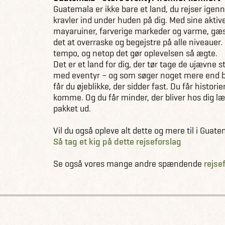
Guatemala er ikke bare et land, du rejser igenn
kravler ind under huden på dig. Med sine aktiv
mayaruiner, farverige markeder og varme, gæ
det at overraske og begejstre på alle niveauer. 
tempo, og netop det gør oplevelsen så ægte.
Det er et land for dig, der tør tage de ujævne s
med eventyr – og som søger noget mere end ba
får du øjeblikke, der sidder fast. Du får historie
komme. Og du får minder, der bliver hos dig l
pakket ud.
Vil du også opleve alt dette og mere til i Guat
Så tag et kig på dette rejseforslag
Se også vores mange andre spændende
rejse