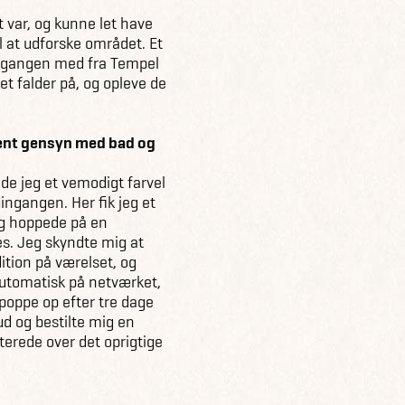
 var, og kunne let have
l at udforske området. Et
nedgangen med fra Tempel
ket falder på, og opleve de
ment gensyn med bad og
de jeg et vemodigt farvel
dingangen. Her fik jeg et
jeg hoppede på en
res. Jeg skyndte mig at
ition på værelset, og
automatisk på netværket,
 poppe op efter tre dage
 ud og bestilte mig en
terede over det oprigtige