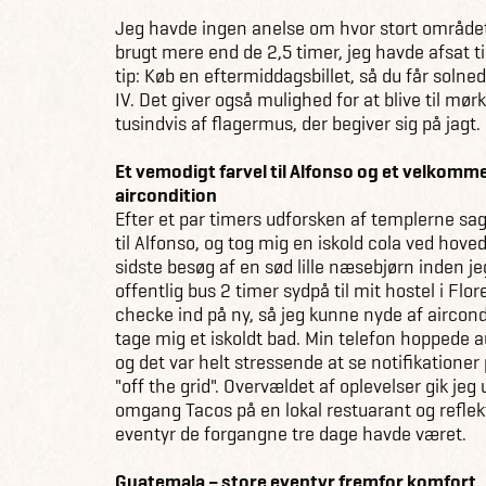
Jeg havde ingen anelse om hvor stort området
brugt mere end de 2,5 timer, jeg havde afsat ti
tip: Køb en eftermiddagsbillet, så du får sol
IV. Det giver også mulighed for at blive til mør
tusindvis af flagermus, der begiver sig på jagt.
Et vemodigt farvel til Alfonso og et velkom
aircondition
Efter et par timers udforsken af templerne sag
til Alfonso, og tog mig en iskold cola ved hove
sidste besøg af en sød lille næsebjørn inden 
offentlig bus 2 timer sydpå til mit hostel i Flo
checke ind på ny, så jeg kunne nyde af aircond
tage mig et iskoldt bad. Min telefon hoppede 
og det var helt stressende at se notifikationer
"off the grid". Overvældet af oplevelser gik jeg
omgang Tacos på en lokal restuarant og reflek
eventyr de forgangne tre dage havde været.
Guatemala – store eventyr fremfor komfort