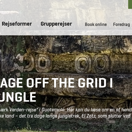
Rejseformer
Grupperejser
Book online
Foredrag
DAGE OFF THE GRID I
UNGLE
Mærk Verden-rejse" i Guatemala. Her kan du læse om en af hen
e land – det tre dage lange jungletrek, El Zotz, som slutter ved