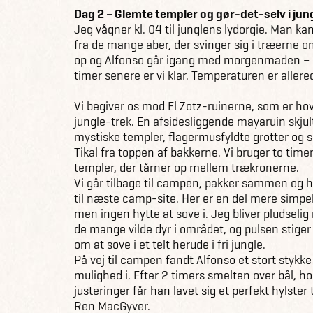
Dag 2 – Glemte templer og gør-det-selv i jun
Jeg vågner kl. 04 til junglens lydorgie. Man 
fra de mange aber, der svinger sig i træerne om
op og Alfonso går igang med morgenmaden – æg
timer senere er vi klar. Temperaturen er allered
Vi begiver os mod El Zotz-ruinerne, som er hov
jungle-trek. En afsidesliggende mayaruin skjult
mystiske templer, flagermusfyldte grotter og 
Tikal fra toppen af bakkerne. Vi bruger to tim
templer, der tårner op mellem trækronerne.
Vi går tilbage til campen, pakker sammen og ha
til næste camp-site. Her er en del mere simpe
men ingen hytte at sove i. Jeg bliver pludse
de mange vilde dyr i området, og pulsen stig
om at sove i et telt herude i fri jungle.
På vej til campen fandt Alfonso et stort stykk
mulighed i. Efter 2 timers smelten over bål, h
justeringer får han lavet sig et perfekt hylste
Ren MacGyver.