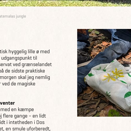
Guatemalas jungle
tisk hyggelig lille ø med
 udgangspunkt til
servat ved grænselandet
på de sidste praktiske
Imorgen skal jeg nemlig
r ved de magiske
 venter
er med en kæmpe
j flere gange – en lidt
idt i intetheden i Dos
ræt, en smule uforberedt,