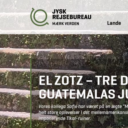
Lande
EL ZOTZ – TRE 
GUATEMALAS J
Vores kollega Sofie har været på en ægte "
helt store oplevelser i det mellemamerikansk
imponerende Tikal-ruiner.