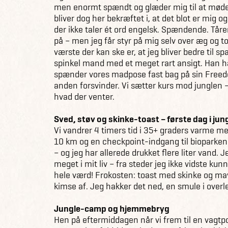
men enormt spændt og glæder mig til at møde
bliver dog her bekræftet i, at det blot er mig og
der ikke taler ét ord engelsk. Spændende. Tår
på – men jeg får styr på mig selv over æg og to
værste der kan ske er, at jeg bliver bedre til sp
spinkel mand med et meget rart ansigt. Han h
spænder vores madpose fast bag på sin Free
anden forsvinder. Vi sætter kurs mod junglen –
hvad der venter.
Sved, støv og skinke-toast – første dag i jun
Vi vandrer 4 timers tid i 35+ graders varme me
10 km og en checkpoint-indgang til bioparken 
– og jeg har allerede drukket flere liter vand. J
meget i mit liv – fra steder jeg ikke vidste kun
hele værd! Frokosten: toast med skinke og ma
kimse af. Jeg hakker det ned, en smule i overle
Jungle-camp og hjemmebryg
Hen på eftermiddagen når vi frem til en vagtpos