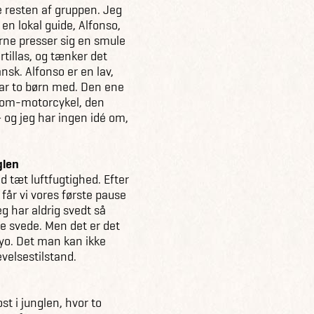
 resten af gruppen. Jeg
 en lokal guide, Alfonso,
erne presser sig en smule
rtillas, og tænker det
ansk. Alfonso er en lav,
ar to børn med. Den ene
dom-motorcykel, den
 og jeg har ingen idé om,
glen
d tæt luftfugtighed. Efter
får vi vores første pause
eg har aldrig svedt så
ne svede. Men det er det
yo. Det man kan ikke
velsestilstand.
t i junglen, hvor to