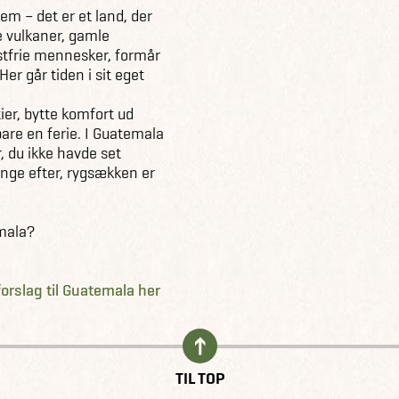
em – det er et land, der
e vulkaner, gamle
stfrie mennesker, formår
Her går tiden i sit eget
tier, bytte komfort ud
re en ferie. I Guatemala
r, du ikke havde set
ænge efter, rygsækken er
emala?
forslag til Guatemala her
TIL TOP