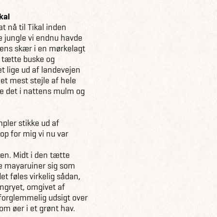
kal
at nå til Tikal inden
e jungle vi endnu havde
nens skær i en mørkelagt
f tætte buske og
t lige ud af landevejen
et mest stejle af hele
lede det i nattens mulm og
pler stikke ud af
p for mig vi nu var
ren. Midt i den tætte
le mayaruiner sig som
t føles virkelig sådan,
ngryet, omgivet af
forglemmelig udsigt over
m øer i et grønt hav.