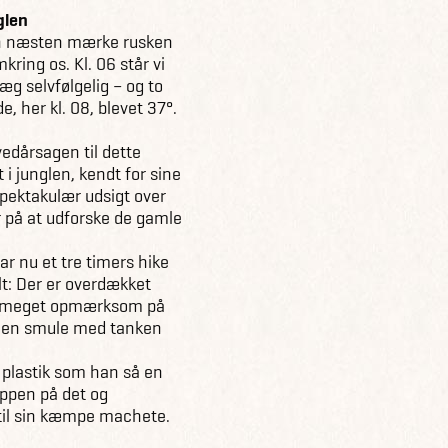
glen
kan næsten mærke rusken
kring os. Kl. 06 står vi
 selvfølgelig – og to
e, her kl. 08, blevet 37°.
edårsagen til dette
 i junglen, kendt for sine
spektakulær udsigt over
er på at udforske de gamle
r nu et tre timers hike
lt: Der er overdækket
lig meget opmærksom på
er en smule med tanken
e plastik som han så en
oppen på det og
r til sin kæmpe machete.