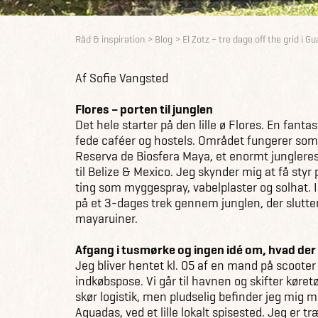
Råd & inspiration
Blog
El Zotz – tre dage off the grid i 
Af Sofie Vangsted
Flores – porten til junglen
Det hele starter på den lille ø Flores. En fantas
fede caféer og hostels. Området fungerer som
Reserva de Biosfera Maya, et enormt junglere
til Belize & Mexico. Jeg skynder mig at få styr 
ting som myggespray, vabelplaster og solhat. 
på et 3-dages trek gennem junglen, der slutte
mayaruiner.
Afgang i tusmørke og ingen idé om, hvad der
Jeg bliver hentet kl. 05 af en mand på scoot
indkøbspose. Vi går til havnen og skifter køretø
skør logistik, men pludselig befinder jeg mig m
Aguadas, ved et lille lokalt spisested. Jeg er t