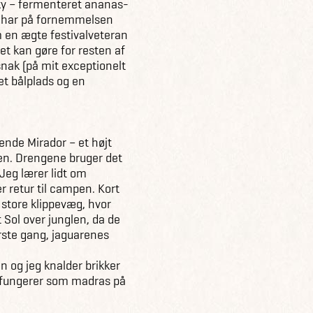
sky – fermenteret ananas-
eg har på fornemmelsen
om en ægte festivalveteran
et kan gøre for resten af
snak (på mit exceptionelt
t bålplads og en
ende Mirador – et højt
en. Drengene bruger det
 Jeg lærer lidt om
r retur til campen. Kort
 store klippevæg, hvor
t Sol over junglen, da de
ørste gang, jaguarenes
ten og jeg knalder brikker
 fungerer som madras på