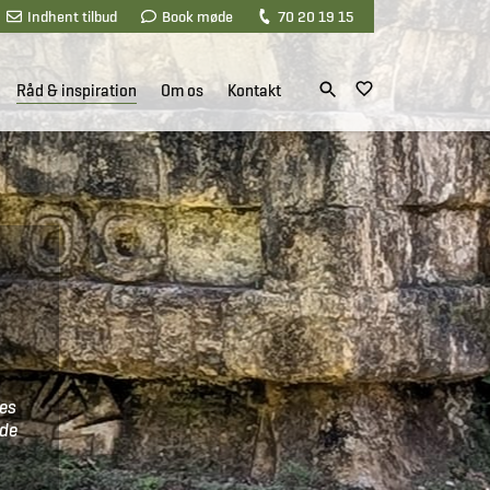
Indhent tilbud
Book møde
70 20 19 15
Råd & inspiration
Om os
Kontakt
des
 de