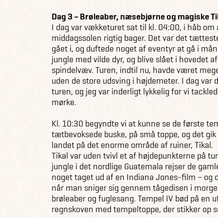
Dag 3 – Brøleaber, næsebjørne og magiske Ti
I dag var vækketuret sat til kl. 04:00, i håb om 
middagssolen rigtig bager. Det var det tættest
gået i, og duftede noget af eventyr at gå i må
jungle med vilde dyr, og blive slået i hovedet a
spindelvæv. Turen, indtil nu, havde været mege
uden de store udsving i højdemeter. I dag var d
turen, og jeg var inderligt lykkelig for vi tack
mørke.
Kl. 10:30 begyndte vi at kunne se de første tem
tætbevoksede buske, på små toppe, og det gik o
landet på det enorme område af ruiner, Tikal.
Tikal var uden tvivl et af højdepunkterne på tu
jungle i det nordlige Guatemala rejser de gam
noget taget ud af en Indiana Jones-film – og de
når man sniger sig gennem tågedisen i morge
brøleaber og fuglesang. Tempel IV bød på en u
regnskoven med tempeltoppe, der stikker op so