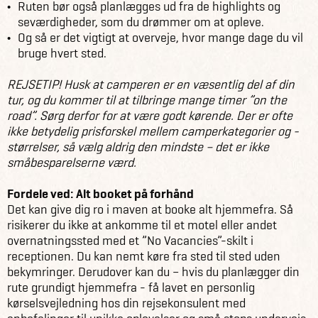
Ruten bør også planlægges ud fra de highlights og
seværdigheder, som du drømmer om at opleve.
Og så er det vigtigt at overveje, hvor mange dage du vil
bruge hvert sted.
REJSETIP! Husk at camperen er en væsentlig del af din
tur, og du kommer til at tilbringe mange timer ”on the
road”. Sørg derfor for at være godt kørende. Der er ofte
ikke betydelig prisforskel mellem camperkategorier og -
størrelser, så vælg aldrig den mindste – det er ikke
småbesparelserne værd.
Fordele ved: Alt booket på forhånd
Det kan give dig ro i maven at booke alt hjemmefra. Så
risikerer du ikke at ankomme til et motel eller andet
overnatningssted med et ”No Vacancies”-skilt i
receptionen. Du kan nemt køre fra sted til sted uden
bekymringer. Derudover kan du – hvis du planlægger din
rute grundigt hjemmefra - få lavet en personlig
kørselsvejledning hos din rejsekonsulent med