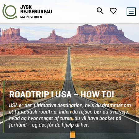
ROADTRIP I USA – HOW TO!
USA er den ultimative destination, hvis du drømmer om
et fantastisk roadtrip. Inden du rejser, bør du overveje,
hvad og hvor meget af turen, du vil have booket på
forhånd – og det får du hjælp til her.