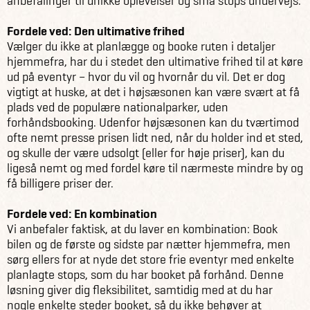
anbefalinger til unikke oplevelser og små stops undervejs.
Fordele ved: Den ultimative frihed
Vælger du ikke at planlægge og booke ruten i detaljer
hjemmefra, har du i stedet den ultimative frihed til at køre
ud på eventyr – hvor du vil og hvornår du vil. Det er dog
vigtigt at huske, at det i højsæsonen kan være svært at få
plads ved de populære nationalparker, uden
forhåndsbooking. Udenfor højsæsonen kan du tværtimod
ofte nemt presse prisen lidt ned, når du holder ind et sted,
og skulle der være udsolgt (eller for høje priser), kan du
ligeså nemt og med fordel køre til nærmeste mindre by og
få billigere priser der.
Fordele ved: En kombination
Vi anbefaler faktisk, at du laver en kombination: Book
bilen og de første og sidste par nætter hjemmefra, men
sørg ellers for at nyde det store frie eventyr med enkelte
planlagte stops, som du har booket på forhånd. Denne
løsning giver dig fleksibilitet, samtidig med at du har
nogle enkelte steder booket, så du ikke behøver at