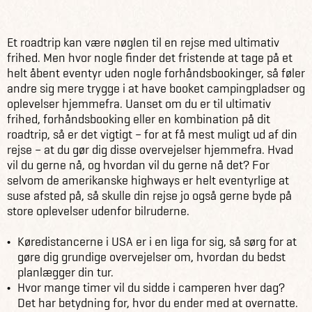
Råd & inspiration
Blog
Road trip i USA - How to!
Et roadtrip kan være nøglen til en rejse med ultimativ
frihed. Men hvor nogle finder det fristende at tage på et
helt åbent eventyr uden nogle forhåndsbookinger, så føler
andre sig mere trygge i at have booket campingpladser og
oplevelser hjemmefra. Uanset om du er til ultimativ
frihed, forhåndsbooking eller en kombination på dit
roadtrip, så er det vigtigt – for at få mest muligt ud af din
rejse – at du gør dig disse overvejelser hjemmefra. Hvad
vil du gerne nå, og hvordan vil du gerne nå det? For
selvom de amerikanske highways er helt eventyrlige at
suse afsted på, så skulle din rejse jo også gerne byde på
store oplevelser udenfor bilruderne.
Køredistancerne i USA er i en liga for sig, så sørg for at
gøre dig grundige overvejelser om, hvordan du bedst
planlægger din tur.
Hvor mange timer vil du sidde i camperen hver dag?
Det har betydning for, hvor du ender med at overnatte.