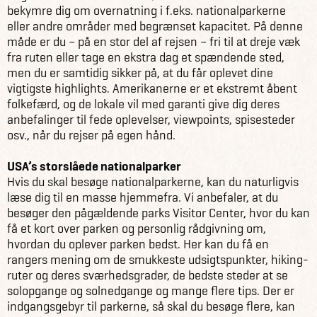
bekymre dig om overnatning i f.eks. nationalparkerne
eller andre områder med begrænset kapacitet. På denne
måde er du – på en stor del af rejsen – fri til at dreje væk
fra ruten eller tage en ekstra dag et spændende sted,
men du er samtidig sikker på, at du får oplevet dine
vigtigste highlights. Amerikanerne er et ekstremt åbent
folkefærd, og de lokale vil med garanti give dig deres
anbefalinger til fede oplevelser, viewpoints, spisesteder
osv., når du rejser på egen hånd.
USA’s storslåede nationalparker
Hvis du skal besøge nationalparkerne, kan du naturligvis
læse dig til en masse hjemmefra. Vi anbefaler, at du
besøger den pågældende parks Visitor Center, hvor du kan
få et kort over parken og personlig rådgivning om,
hvordan du oplever parken bedst. Her kan du få en
rangers mening om de smukkeste udsigtspunkter, hiking-
ruter og deres sværhedsgrader, de bedste steder at se
solopgange og solnedgange og mange flere tips. Der er
indgangsgebyr til parkerne, så skal du besøge flere, kan