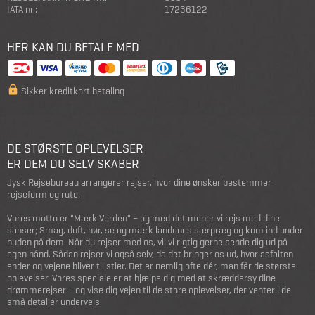
IATA nr.:
17236122
HER KAN DU BETALE MED
Sikker kreditkort betaling
DE STØRSTE OPLEVELSER
ER DEM DU SELV SKABER
Jysk Rejsebureau arrangerer rejser, hvor dine ønsker bestemmer
rejseform og rute.
Vores motto er "Mærk Verden" – og med det mener vi rejs med dine
sanser; Smag, duft, hør, se og mærk landenes særpræg og kom ind under
huden på dem. Når du rejser med os, vil vi rigtig gerne sende dig ud på
egen hånd. Sådan rejser vi også selv, da det bringer os ud, hvor asfalten
ender og vejene bliver til stier. Det er nemlig ofte dér, man får de største
oplevelser. Vores speciale er at hjælpe dig med at skræddersy dine
drømmerejser – og vise dig vejen til de store oplevelser, der venter i de
små detaljer undervejs.