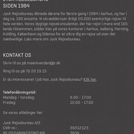
SIDEN 1984
Jysk Rejsebureau åbnede dørene for første gang i 1984 i Aarhus, og har i
dag ca. 180 ansatte. Vi skræddersyer årligt 20.000 eventyrlige rejser til
hele verden. Vores dygtige rejsekonsulenter, der har rejst i mere end 165
lande tilsammen, sidder klar på vores kontorer i Aarhus, Aalborg, Herning,
Kolding, København og Odense for at sikre dig en rejse ud over det
sædvanlige.
Læs mere om Jysk Rejsebureau
.
KONTAKT OS
Skriv til os på
maerkverden@jr.dk
Ring til os på
70 20 19 15
Er du interesseret i job hos Jysk Rejsebureau?
Klik her
.
Telefonåbningstid:
Mandag – torsdag:
9.00 - 17.00
Fredag:
10.00 - 17.00
Se vores afdelinger her
Jysk Rejsebureau A/S
CVR-nr.:
39312123
REJSEGARANTIFOND NR:
3654