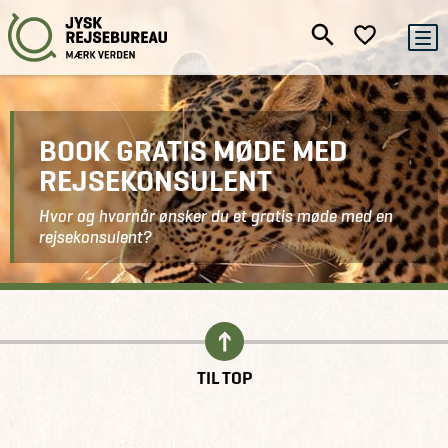
BOOK GRATIS MØDE MED
REJSEKONSULENT
Hvor og hvornår ønsker du et gratis møde med en
rejsekonsulent?
Kontakt
Book gratis møde
TIL TOP