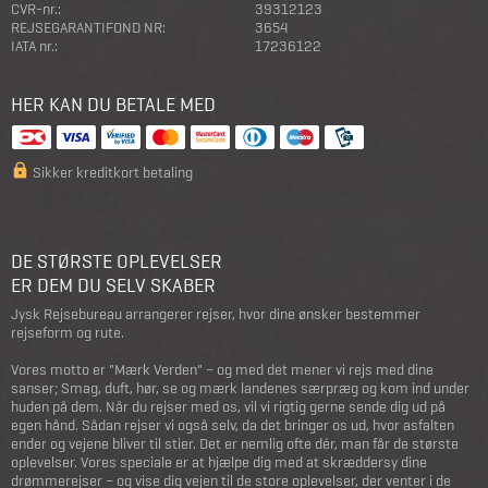
CVR-nr.:
39312123
REJSEGARANTIFOND NR:
3654
IATA nr.:
17236122
HER KAN DU BETALE MED
Sikker kreditkort betaling
DE STØRSTE OPLEVELSER
ER DEM DU SELV SKABER
Jysk Rejsebureau arrangerer rejser, hvor dine ønsker bestemmer
rejseform og rute.
Vores motto er "Mærk Verden" – og med det mener vi rejs med dine
sanser; Smag, duft, hør, se og mærk landenes særpræg og kom ind under
huden på dem. Når du rejser med os, vil vi rigtig gerne sende dig ud på
egen hånd. Sådan rejser vi også selv, da det bringer os ud, hvor asfalten
ender og vejene bliver til stier. Det er nemlig ofte dér, man får de største
oplevelser. Vores speciale er at hjælpe dig med at skræddersy dine
drømmerejser – og vise dig vejen til de store oplevelser, der venter i de