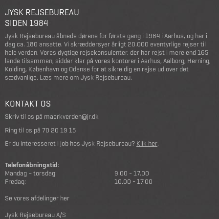
JYSK REJSEBUREAU
SIDEN 1984
Jysk Rejsebureau åbnede dørene for første gang i 1984 i Aarhus, og har i
dag ca. 180 ansatte. Vi skræddersyer årligt 20.000 eventyrlige rejser til
hele verden. Vores dygtige rejsekonsulenter, der har rejst i mere end 165
lande tilsammen, sidder klar på vores kontorer i Aarhus, Aalborg, Herning,
Kolding, København og Odense for at sikre dig en rejse ud over det
sædvanlige.
Læs mere om Jysk Rejsebureau
.
KONTAKT OS
Skriv til os på
maerkverden@jr.dk
Ring til os på
70 20 19 15
Er du interesseret i job hos Jysk Rejsebureau?
Klik her
.
Telefonåbningstid:
Mandag – torsdag:
9.00 - 17.00
Fredag:
10.00 - 17.00
Se vores afdelinger her
Jysk Rejsebureau A/S