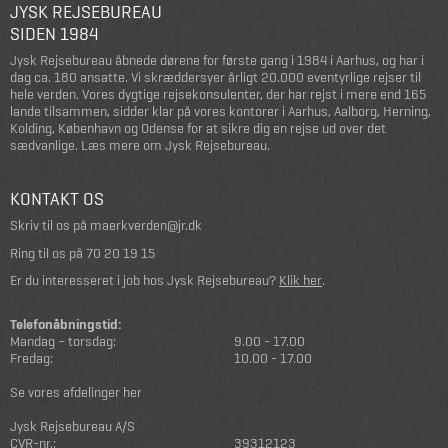
JYSK REJSEBUREAU
SIDEN 1984
Jysk Rejsebureau åbnede dørene for første gang i 1984 i Aarhus, og har i
dag ca. 180 ansatte. Vi skræddersyer årligt 20.000 eventyrlige rejser til
hele verden. Vores dygtige rejsekonsulenter, der har rejst i mere end 165
lande tilsammen, sidder klar på vores kontorer i Aarhus, Aalborg, Herning,
Kolding, København og Odense for at sikre dig en rejse ud over det
sædvanlige.
Læs mere om Jysk Rejsebureau
.
KONTAKT OS
Skriv til os på
maerkverden@jr.dk
Ring til os på
70 20 19 15
Er du interesseret i job hos Jysk Rejsebureau?
Klik her
.
Telefonåbningstid:
Mandag – torsdag:
9.00 - 17.00
Fredag:
10.00 - 17.00
Se vores afdelinger her
Jysk Rejsebureau A/S
CVR-nr.:
39312123