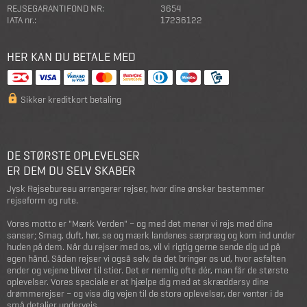
REJSEGARANTIFOND NR:
3654
IATA nr.:
17236122
HER KAN DU BETALE MED
Sikker kreditkort betaling
DE STØRSTE OPLEVELSER
ER DEM DU SELV SKABER
Jysk Rejsebureau arrangerer rejser, hvor dine ønsker bestemmer
rejseform og rute.
Vores motto er "Mærk Verden" – og med det mener vi rejs med dine
sanser; Smag, duft, hør, se og mærk landenes særpræg og kom ind under
huden på dem. Når du rejser med os, vil vi rigtig gerne sende dig ud på
egen hånd. Sådan rejser vi også selv, da det bringer os ud, hvor asfalten
ender og vejene bliver til stier. Det er nemlig ofte dér, man får de største
oplevelser. Vores speciale er at hjælpe dig med at skræddersy dine
drømmerejser – og vise dig vejen til de store oplevelser, der venter i de
små detaljer undervejs.