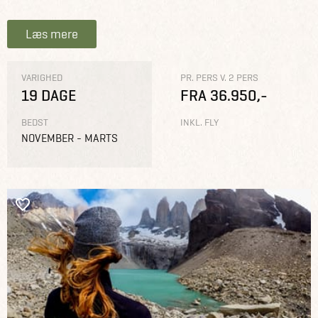
Læs mere
VARIGHED
PR. PERS V. 2 PERS
19 DAGE
FRA 36.950,-
BEDST
INKL. FLY
NOVEMBER - MARTS