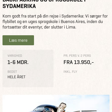
SYDAMERIKA
Kom godt fra start på din rejse i Sydamerika: Vi sørger for
flybillet og en uges sprogskole i Buenos Aires, inden du
fortsætter dit eventyr, der slutter i Lima.
Læs mere
VARIGHED
PR. PERS V. 2 PERS
1-6 MDR.
FRA 13.950,-
BEDST
INKL. FLY
HELE ÅRET