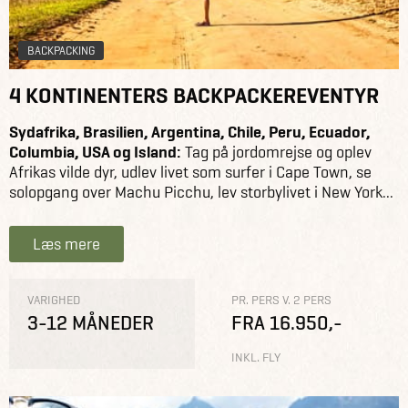
BACKPACKING
4 KONTINENTERS BACKPACKEREVENTYR
Sydafrika, Brasilien, Argentina, Chile, Peru, Ecuador,
Columbia, USA og Island:
Tag på jordomrejse og oplev
Afrikas vilde dyr, udlev livet som surfer i Cape Town, se
solopgang over Machu Picchu, lev storbylivet i New York...
Læs mere
VARIGHED
PR. PERS V. 2 PERS
3-12 MÅNEDER
FRA 16.950,-
INKL. FLY