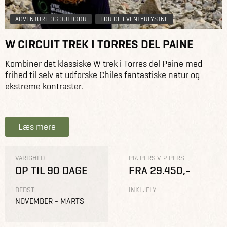
ADVENTURE OG OUTDOOR
FOR DE EVENTYRLYSTNE
W CIRCUIT TREK I TORRES DEL PAINE
Kombiner det klassiske W trek i Torres del Paine med
frihed til selv at udforske Chiles fantastiske natur og
ekstreme kontraster.
Læs mere
VARIGHED
PR. PERS V. 2 PERS
OP TIL 90 DAGE
FRA 29.450,-
BEDST
INKL. FLY
NOVEMBER - MARTS