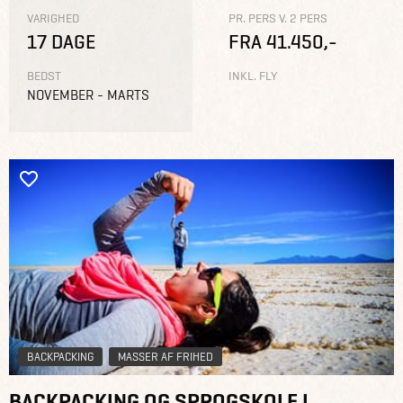
VARIGHED
PR. PERS V. 2 PERS
17 DAGE
FRA 41.450,-
BEDST
INKL. FLY
NOVEMBER - MARTS
BACKPACKING
MASSER AF FRIHED
BACKPACKING OG SPROGSKOLE I