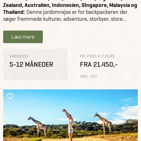
Zealand, Australien, Indonesien, SIngapore, Malaysia og
Thailand:
Denne jordomrejse er for backpackeren der
søger fremmede kulturer, adventure, storbyer, store...
Læs mere
VARIGHED
PR. PERS V. 2 PERS
5-12 MÅNEDER
FRA 21.450,-
INKL. FLY