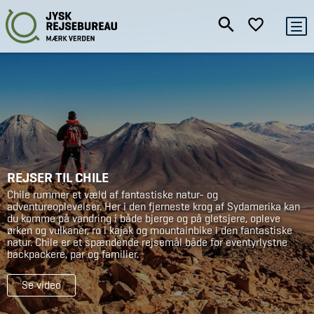
REJSER TIL CHILE
Chile rummer et væld af fantastiske natur- og
adventureoplevelser. Her i den fjerneste krog af Sydamerika kan
du komme på vandring i både bjerge og på gletsjere, opleve
ørken og vulkaner, ro i kajak og mountainbike i den fantastiske
natur. Chile er et spændende rejsemål både for eventyrlystne
backpackere, par og familier.
Se video