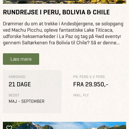
RUNDREJSE I PERU, BOLIVIA & CHILE
Drømmer du om at trekke i Andesbjergene, se solopgang
ved Machu Picchu, opleve fantastiske Lake Titicaca,
udforske heksemarkeder i La Paz og tag på 4wd eventyr
gennem Saltørkenen fra Bolivia til Chile? Så er denne...
Læs mere
VARIGHED
PR. PERS V. 2 PERS
21 DAGE
FRA 29.950,-
BEDST
INKL. FLY
MAJ - SEPTEMBER