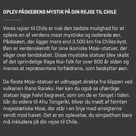
OPLEV PÅSKEØENS MYSTIK PÅ DIN REJSE TIL CHILE
Vores rejser til Chile er nok den bedste mulighed for at
opleve en af verdens mest mystiske og isolerede øer,
Påskeøen, der ligger mere end 3.500 km fra Chiles kyst.
Øen er verdenskendt for sine ikoniske Moai-statuer, der
våger over landskabet. Disse mystiske statuer blev skabt
af det oprindelige Rapa Nui-folk for over 800 år siden og
menes at repræsentere forfædrene, som beskytter øen.
De fleste Moai-statuer er udhugget direkte fra klippen ved
vulkanen Rano Raraku. Her kan du også se ufærdige
statuer ligge halvt begravet, som om de er fanget i tiden.
Går du videre til Ahu Tongariki, bliver du mødt af femten
majestætiske Moai, der står i en linje med ansigterne
vendt mod havet. Det er en oplevelse, du simpelthen bare
må inkludere på din rejse til Chile.