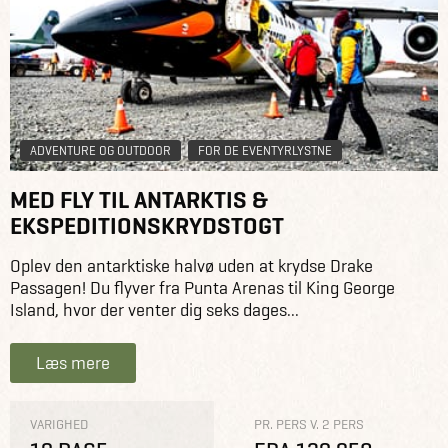
ADVENTURE OG OUTDOOR
FOR DE EVENTYRLYSTNE
MED FLY TIL ANTARKTIS &
EKSPEDITIONSKRYDSTOGT
Oplev den antarktiske halvø uden at krydse Drake
Passagen! Du flyver fra Punta Arenas til King George
Island, hvor der venter dig seks dages...
Læs mere
VARIGHED
PR. PERS V. 2 PERS