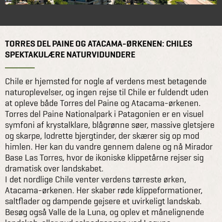
TORRES DEL PAINE OG ATACAMA-ØRKENEN: CHILES
SPEKTAKULÆRE NATURVIDUNDERE
Chile er hjemsted for nogle af verdens mest betagende
naturoplevelser, og ingen rejse til Chile er fuldendt uden
at opleve både Torres del Paine og Atacama-ørkenen.
Torres del Paine Nationalpark i Patagonien er en visuel
symfoni af krystalklare, blågrønne søer, massive gletsjere
og skarpe, lodrette bjergtinder, der skærer sig op mod
himlen. Her kan du vandre gennem dalene og nå Mirador
Base Las Torres, hvor de ikoniske klippetårne rejser sig
dramatisk over landskabet.
I det nordlige Chile venter verdens tørreste ørken,
Atacama-ørkenen. Her skaber røde klippeformationer,
saltflader og dampende gejsere et uvirkeligt landskab.
Besøg også Valle de la Luna, og oplev et månelignende