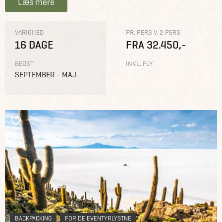
Læs mere
VARIGHED
PR. PERS V. 2 PERS
16 DAGE
FRA 32.450,-
BEDST
INKL. FLY
SEPTEMBER - MAJ
BACKPACKING
FOR DE EVENTYRLYSTNE