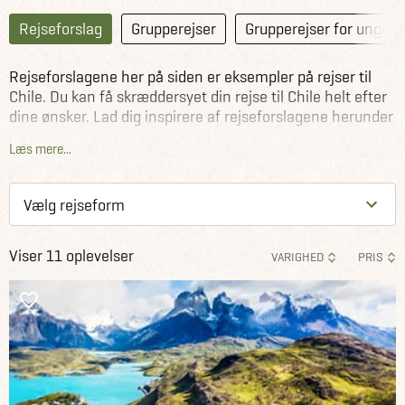
Rejseforslag
Grupperejser
Grupperejser for unge
Rejseforslagene her på siden er eksempler på rejser til
Chile. Du kan få skræddersyet din rejse til Chile helt efter
dine ønsker. Lad dig inspirere af rejseforslagene herunder
som Jysk Rejsebureaus rejseeksperter har sammensat,
Læs mere...
eller kontakt os allerede i dag og lad os sammen
planlægge din rejse til Chile.
Viser 11 oplevelser
VARIGHED
PRIS