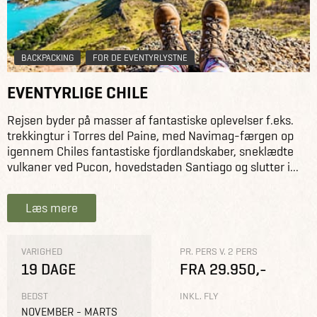
BACKPACKING
FOR DE EVENTYRLYSTNE
EVENTYRLIGE CHILE
Rejsen byder på masser af fantastiske oplevelser f.eks.
trekkingtur i Torres del Paine, med Navimag-færgen op
igennem Chiles fantastiske fjordlandskaber, sneklædte
vulkaner ved Pucon, hovedstaden Santiago og slutter i...
Læs mere
VARIGHED
PR. PERS V. 2 PERS
19 DAGE
FRA 29.950,-
BEDST
INKL. FLY
NOVEMBER - MARTS