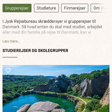
Grupperejser
Studieture
Firmarejser
Om Danm
I Jysk Rejsebureau skræddersyer vi grupperejser til
Danmark. Så hvad enten du skal med studiet, arbejdet
eller med din familie på rejse til Danmark, kan vi
sammensætte din grupperejse (min. 10 personer).
Læs mere...
Se et udvalg af grupperejser til Danmark nedenfor.
STUDIEREJSER OG SKOLEGRUPPER
Se alle grupperejser til hele verden her