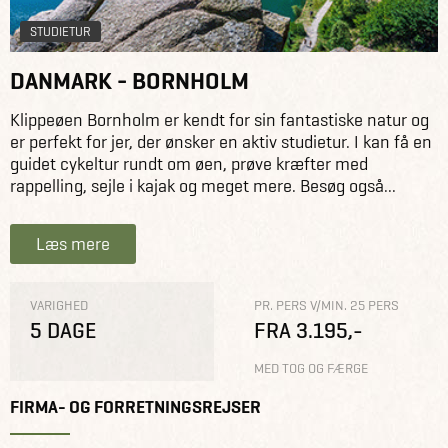
STUDIETUR
DANMARK - BORNHOLM
Klippeøen Bornholm er kendt for sin fantastiske natur og
er perfekt for jer, der ønsker en aktiv studietur. I kan få en
guidet cykeltur rundt om øen, prøve kræfter med
rappelling, sejle i kajak og meget mere. Besøg også...
Læs mere
VARIGHED
PR. PERS V/MIN. 25 PERS
5 DAGE
FRA 3.195,-
MED TOG OG FÆRGE
FIRMA- OG FORRETNINGSREJSER