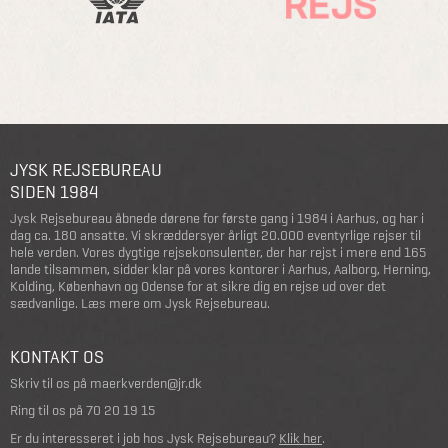
JYSK REJSEBUREAU
SIDEN 1984
Jysk Rejsebureau åbnede dørene for første gang i 1984 i Aarhus, og har i
dag ca. 180 ansatte. Vi skræddersyer årligt 20.000 eventyrlige rejser til
hele verden. Vores dygtige rejsekonsulenter, der har rejst i mere end 165
lande tilsammen, sidder klar på vores kontorer i Aarhus, Aalborg, Herning,
Kolding, København og Odense for at sikre dig en rejse ud over det
sædvanlige.
Læs mere om Jysk Rejsebureau
.
KONTAKT OS
Skriv til os på
maerkverden@jr.dk
Ring til os på
70 20 19 15
Er du interesseret i job hos Jysk Rejsebureau?
Klik her
.