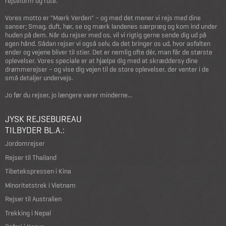
rejseform og rute.
Vores motto er "Mærk Verden" – og med det mener vi rejs med dine
sanser; Smag, duft, hør, se og mærk landenes særpræg og kom ind under
huden på dem. Når du rejser med os, vil vi rigtig gerne sende dig ud på
egen hånd. Sådan rejser vi også selv, da det bringer os ud, hvor asfalten
ender og vejene bliver til stier. Det er nemlig ofte dér, man får de største
oplevelser. Vores speciale er at hjælpe dig med at skræddersy dine
drømmerejser – og vise dig vejen til de store oplevelser, der venter i de
små detaljer undervejs.
Jo før du rejser, jo længere varer minderne...
JYSK REJSEBUREAU
TILBYDER BL.A.:
Jordomrejser
Rejser til Thailand
Tibetekspressen i Kina
Minoritetstrek i Vietnam
Rejser til Australien
Trekking i Nepal