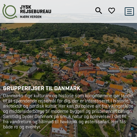
GRUPPEREJSER TIL DANMARK
Danmarks rige kulturarv og historie som kongedømme gør landet
til et spændende rejsemål for dig, der er interesseret i historie,
arkitektur og nordisk kultur. Her kan du opleve alt fra vikingeskibe
og middelalderborge til moderne byggeri og prisbelønnet design.
Samtidig byder Danmark på smuk natur og oplevelser i det fri –
fra vandreture og bålmad til havkajak og østerssafari. Her fås
både ro og eventyr.