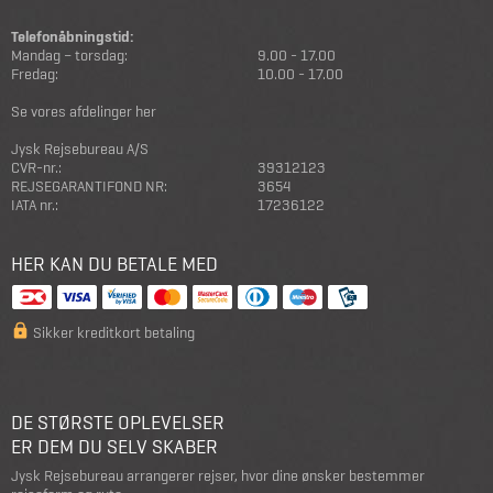
Telefonåbningstid:
Mandag – torsdag:
9.00 - 17.00
Fredag:
10.00 - 17.00
Se vores afdelinger her
Jysk Rejsebureau A/S
CVR-nr.:
39312123
REJSEGARANTIFOND NR:
3654
IATA nr.:
17236122
HER KAN DU BETALE MED
Sikker kreditkort betaling
DE STØRSTE OPLEVELSER
ER DEM DU SELV SKABER
Jysk Rejsebureau arrangerer rejser, hvor dine ønsker bestemmer