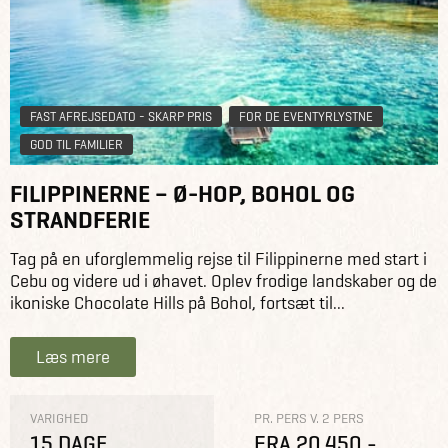
FAST AFREJSEDATO - SKARP PRIS
FOR DE EVENTYRLYSTNE
GOD TIL FAMILIER
FILIPPINERNE – Ø-HOP, BOHOL OG
STRANDFERIE
Tag på en uforglemmelig rejse til Filippinerne med start i
Cebu og videre ud i øhavet. Oplev frodige landskaber og de
ikoniske Chocolate Hills på Bohol, fortsæt til...
Læs mere
VARIGHED
PR. PERS V. 2 PERS
15 DAGE
FRA 20.450,-