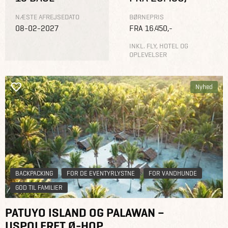
NÆSTE AFREJSEDATO
BØRNEPRIS
08-02-2027
FRA 16.450,-
INKL. FLY, HOTEL OG
OPLEVELSER
Nyhed
BACKPACKING
FOR DE EVENTYRLYSTNE
FOR VANDHUNDE
GOD TIL FAMILIER
PATUYO ISLAND OG PALAWAN –
USPOLERET Ø-HOP