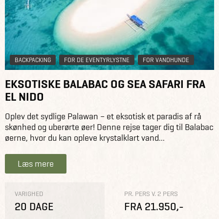
BACKPACKING
FOR DE EVENTYRLYSTNE
FOR VANDHUNDE
EKSOTISKE BALABAC OG SEA SAFARI FRA
EL NIDO
Oplev det sydlige Palawan – et eksotisk et paradis af rå
skønhed og uberørte øer! Denne rejse tager dig til Balabac
øerne, hvor du kan opleve krystalklart vand...
Læs mere
VARIGHED
PR. PERS V. 2 PERS
20 DAGE
FRA 21.950,-