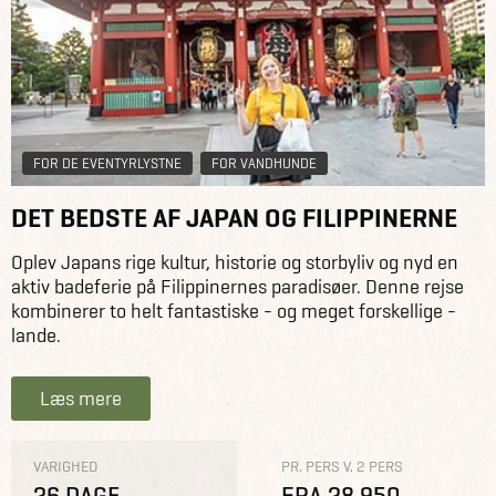
FOR DE EVENTYRLYSTNE
FOR VANDHUNDE
DET BEDSTE AF JAPAN OG FILIPPINERNE
Oplev Japans rige kultur, historie og storbyliv og nyd en
aktiv badeferie på Filippinernes paradisøer. Denne rejse
kombinerer to helt fantastiske - og meget forskellige -
lande.
Læs mere
VARIGHED
PR. PERS V. 2 PERS
26 DAGE
FRA 28.950,-