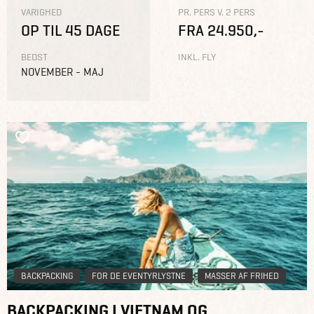
VARIGHED
PR. PERS V. 2 PERS
OP TIL 45 DAGE
FRA 24.950,-
BEDST
INKL. FLY
NOVEMBER - MAJ
BACKPACKING
FOR DE EVENTYRLYSTNE
MASSER AF FRIHED
BACKPACKING I VIETNAM OG