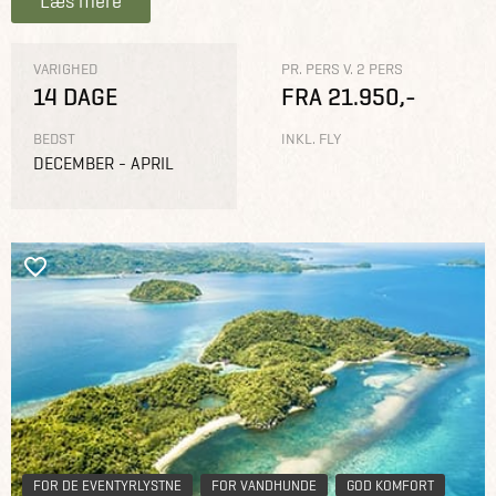
Læs mere
VARIGHED
PR. PERS V. 2 PERS
14 DAGE
FRA 21.950,-
BEDST
INKL. FLY
DECEMBER - APRIL
FOR DE EVENTYRLYSTNE
FOR VANDHUNDE
GOD KOMFORT