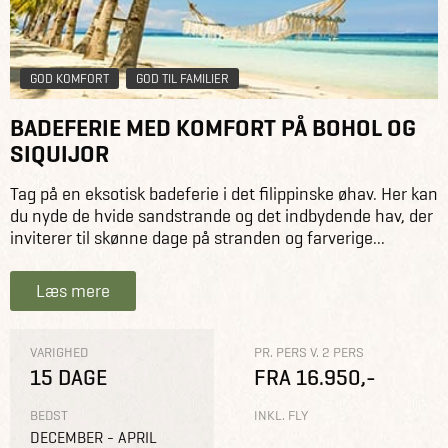
GOD KOMFORT
GOD TIL FAMILIER
BADEFERIE MED KOMFORT PÅ BOHOL OG
SIQUIJOR
Tag på en eksotisk badeferie i det filippinske øhav. Her kan
du nyde de hvide sandstrande og det indbydende hav, der
inviterer til skønne dage på stranden og farverige...
Læs mere
VARIGHED
PR. PERS V. 2 PERS
15 DAGE
FRA 16.950,-
BEDST
INKL. FLY
DECEMBER - APRIL