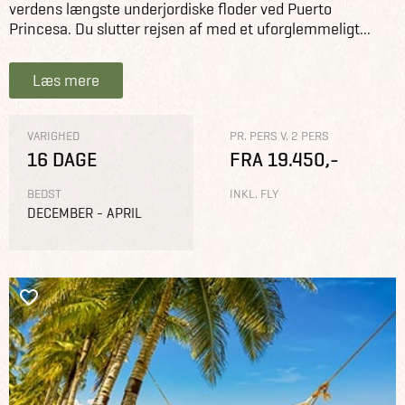
verdens længste underjordiske floder ved Puerto
Princesa. Du slutter rejsen af med et uforglemmeligt...
Læs mere
VARIGHED
PR. PERS V. 2 PERS
16 DAGE
FRA 19.450,-
BEDST
INKL. FLY
DECEMBER - APRIL