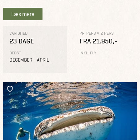
Læs mere
VARIGHED
PR. PERS V. 2 PERS
23 DAGE
FRA 21.950,-
BEDST
INKL. FLY
DECEMBER - APRIL