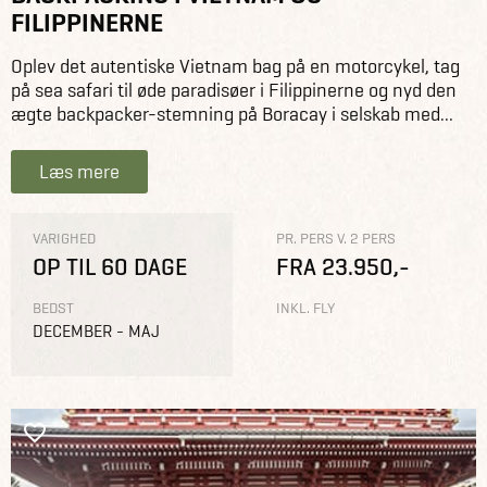
FILIPPINERNE
Oplev det autentiske Vietnam bag på en motorcykel, tag
på sea safari til øde paradisøer i Filippinerne og nyd den
ægte backpacker-stemning på Boracay i selskab med...
Læs mere
VARIGHED
PR. PERS V. 2 PERS
OP TIL 60 DAGE
FRA 23.950,-
BEDST
INKL. FLY
DECEMBER - MAJ