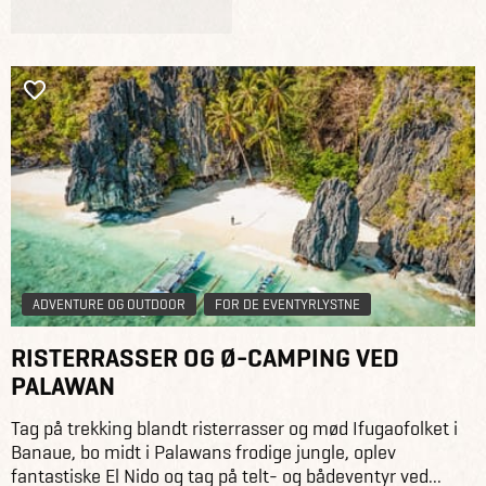
ADVENTURE OG OUTDOOR
FOR DE EVENTYRLYSTNE
RISTERRASSER OG Ø-CAMPING VED
PALAWAN
Tag på trekking blandt risterrasser og mød Ifugaofolket i
Banaue, bo midt i Palawans frodige jungle, oplev
fantastiske El Nido og tag på telt- og bådeventyr ved...