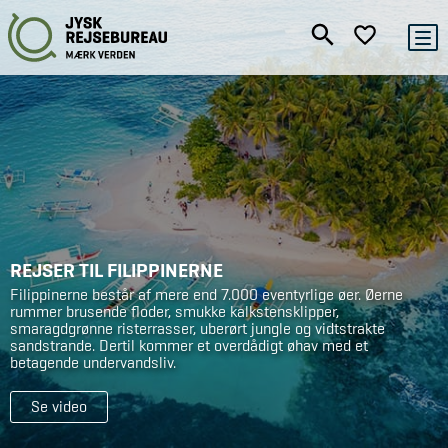
REJSER TIL FILIPPINERNE
Filippinerne består af mere end 7.000 eventyrlige øer. Øerne
rummer brusende floder, smukke kalkstensklipper,
smaragdgrønne risterrasser, uberørt jungle og vidtstrakte
sandstrande. Dertil kommer et overdådigt øhav med et
betagende undervandsliv.
Se video