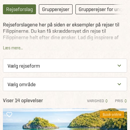
Rejseforslag
Grupperejser
Grupperejser for unge
Rejseforslagene her på siden er eksempler på rejser til
Filippinerne. Du kan få skræddersyet din rejse til
Filippinerne helt efter dine ønsker. Lad dig inspirere af
rejseforslagene herunder som Jysk Rejsebureaus
Læs mere...
rejseeksperter har sammensat, eller kontakt os allerede i
dag og lad os sammen planlægge din rejse til Filippinerne.
Viser 14 oplevelser
VARIGHED
PRIS
Book online