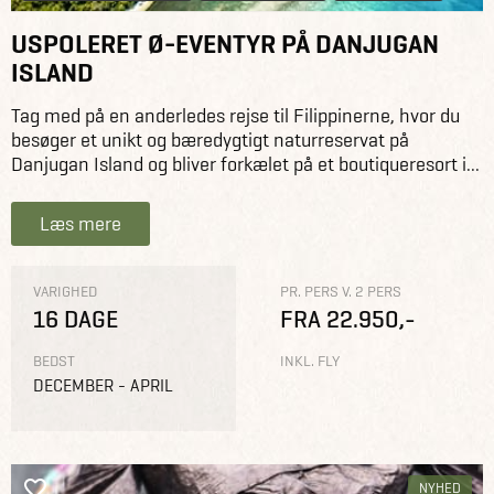
USPOLERET Ø-EVENTYR PÅ DANJUGAN
ISLAND
Tag med på en anderledes rejse til Filippinerne, hvor du
besøger et unikt og bæredygtigt naturreservat på
Danjugan Island og bliver forkælet på et boutiqueresort i...
Læs mere
VARIGHED
PR. PERS V. 2 PERS
16 DAGE
FRA 22.950,-
BEDST
INKL. FLY
DECEMBER - APRIL
NYHED