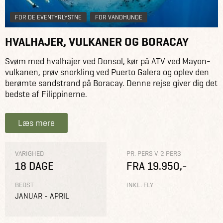
FOR DE EVENTYRLYSTNE
FOR VANDHUNDE
HVALHAJER, VULKANER OG BORACAY
Svøm med hvalhajer ved Donsol, kør på ATV ved Mayon-
vulkanen, prøv snorkling ved Puerto Galera og oplev den
berømte sandstrand på Boracay. Denne rejse giver dig det
bedste af Filippinerne.
Læs mere
VARIGHED
PR. PERS V. 2 PERS
18 DAGE
FRA 19.950,-
BEDST
INKL. FLY
JANUAR - APRIL