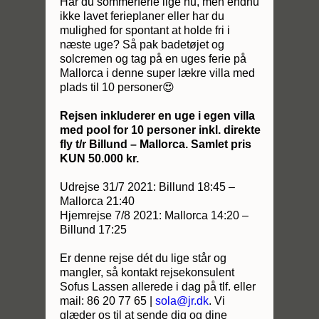
Har du sommerferie lige nu, men endnu
ikke lavet ferieplaner eller har du
mulighed for spontant at holde fri i
næste uge? Så pak badetøjet og
solcremen og tag på en uges ferie på
Mallorca i denne super lækre villa med
plads til 10 personer😍
Rejsen inkluderer en uge i egen villa
med pool for 10 personer inkl. direkte
fly t/r Billund – Mallorca. Samlet pris
KUN 50.000 kr.
Udrejse 31/7 2021: Billund 18:45 –
Mallorca 21:40
Hjemrejse 7/8 2021: Mallorca 14:20 –
Billund 17:25
Er denne rejse dét du lige står og
mangler, så kontakt rejsekonsulent
Sofus Lassen allerede i dag på tlf. eller
mail: 86 20 77 65 |
sola@jr.dk
. Vi
glæder os til at sende dig og dine