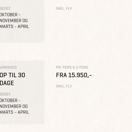
BEDST
INKL. FLY
OKTOBER -
NOVEMBER OG
MARTS - APRIL
VARIGHED
PR. PERS V. 2 PERS
OP TIL 30
FRA 15.950,-
DAGE
INKL. FLY
BEDST
OKTOBER -
NOVEMBER OG
MARTS - APRIL