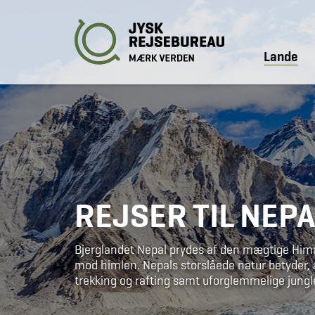
Lande
REJSER TIL NEP
Bjerglandet Nepal prydes af den mægtige Hima
mod himlen. Nepals storslåede natur betyder, 
trekking og rafting samt uforglemmelige jungle