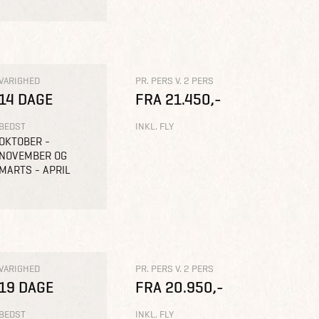
VARIGHED
PR. PERS V. 2 PERS
14 DAGE
FRA 21.450,-
BEDST
INKL. FLY
OKTOBER -
NOVEMBER OG
MARTS - APRIL
VARIGHED
PR. PERS V. 2 PERS
19 DAGE
FRA 20.950,-
BEDST
INKL. FLY