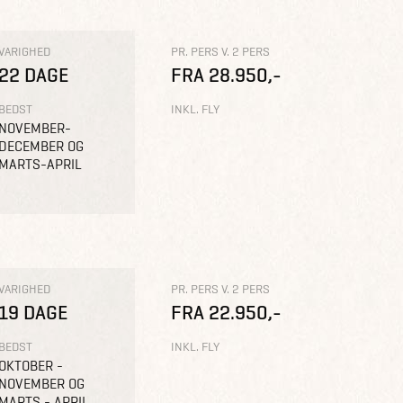
VARIGHED
PR. PERS V. 2 PERS
22 DAGE
FRA 28.950,-
BEDST
INKL. FLY
NOVEMBER-
DECEMBER OG
MARTS-APRIL
VARIGHED
PR. PERS V. 2 PERS
19 DAGE
FRA 22.950,-
BEDST
INKL. FLY
OKTOBER -
NOVEMBER OG
MARTS - APRIL