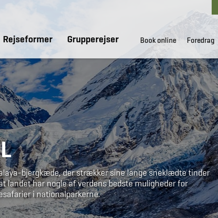
Rejseformer
Grupperejser
Book online
Foredrag
AL
laya-bjergkæde, der strækker sine lange sneklædte tinder
at landet har nogle af verdens bedste muligheder for
safarier i nationalparkerne.