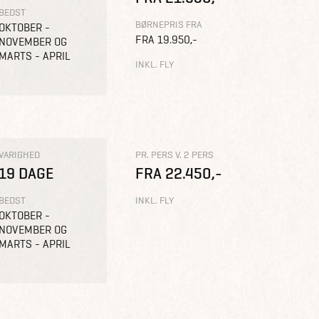
BEDST
BØRNEPRIS FRA
OKTOBER -
FRA 19.950,-
NOVEMBER OG
MARTS - APRIL
INKL. FLY
VARIGHED
PR. PERS V. 2 PERS
19 DAGE
FRA 22.450,-
BEDST
INKL. FLY
OKTOBER -
NOVEMBER OG
MARTS - APRIL