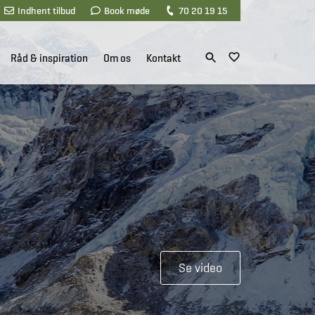
Indhent tilbud
Book møde
70 20 19 15
Råd & inspiration
Om os
Kontakt
Se video