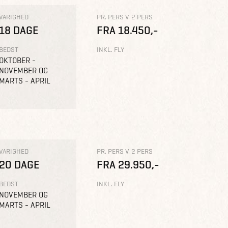
VARIGHED
PR. PERS V. 2 PERS
18 DAGE
FRA 18.450,-
BEDST
INKL. FLY
OKTOBER -
NOVEMBER OG
MARTS - APRIL
VARIGHED
PR. PERS V. 2 PERS
20 DAGE
FRA 29.950,-
BEDST
INKL. FLY
NOVEMBER OG
MARTS - APRIL