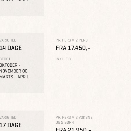
VARIGHED
PR. PERS V. 2 PERS
14 DAGE
FRA 17.450,-
BEDST
INKL. FLY
OKTOBER -
NOVEMBER OG
MARTS - APRIL
VARIGHED
PR. PERS V. 2 VOKSNE
OG 2 BØRN
17 DAGE
FRA 21.950,-