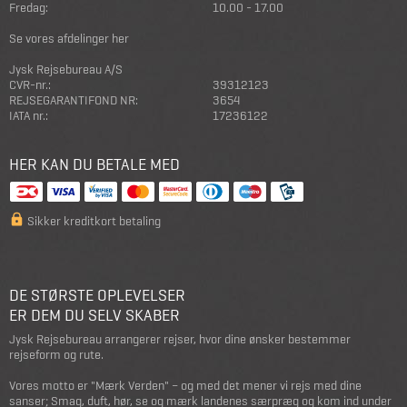
Fredag:
10.00 - 17.00
Se vores afdelinger her
Jysk Rejsebureau A/S
CVR-nr.:
39312123
REJSEGARANTIFOND NR:
3654
IATA nr.:
17236122
HER KAN DU BETALE MED
Sikker kreditkort betaling
DE STØRSTE OPLEVELSER
ER DEM DU SELV SKABER
Jysk Rejsebureau arrangerer rejser, hvor dine ønsker bestemmer
rejseform og rute.
Vores motto er "Mærk Verden" – og med det mener vi rejs med dine
sanser; Smag, duft, hør, se og mærk landenes særpræg og kom ind under