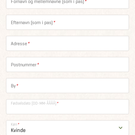
Fornavn og mellemnavne (som i pas)
*
Efternavn (som i pas)
*
Adresse
*
Postnummer
*
By
*
Fødselsdato (DD-MM-ÅÅÅÅ)
*
Køn
*