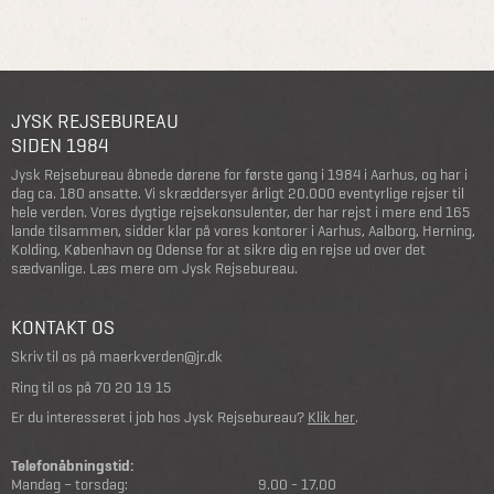
JYSK REJSEBUREAU
SIDEN 1984
Jysk Rejsebureau åbnede dørene for første gang i 1984 i Aarhus, og har i
dag ca. 180 ansatte. Vi skræddersyer årligt 20.000 eventyrlige rejser til
hele verden. Vores dygtige rejsekonsulenter, der har rejst i mere end 165
lande tilsammen, sidder klar på vores kontorer i Aarhus, Aalborg, Herning,
Kolding, København og Odense for at sikre dig en rejse ud over det
sædvanlige.
Læs mere om Jysk Rejsebureau
.
KONTAKT OS
Skriv til os på
maerkverden@jr.dk
Ring til os på
70 20 19 15
Er du interesseret i job hos Jysk Rejsebureau?
Klik her
.
Telefonåbningstid:
Mandag – torsdag:
9.00 - 17.00