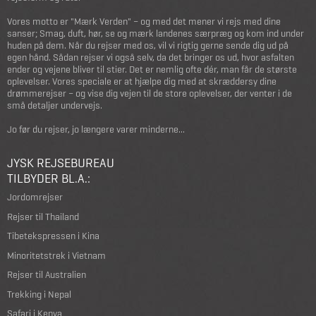
Vores motto er "Mærk Verden" – og med det mener vi rejs med dine
sanser; Smag, duft, hør, se og mærk landenes særpræg og kom ind under
huden på dem. Når du rejser med os, vil vi rigtig gerne sende dig ud på
egen hånd. Sådan rejser vi også selv, da det bringer os ud, hvor asfalten
ender og vejene bliver til stier. Det er nemlig ofte dér, man får de største
oplevelser. Vores speciale er at hjælpe dig med at skræddersy dine
drømmerejser – og vise dig vejen til de store oplevelser, der venter i de
små detaljer undervejs.
Jo før du rejser, jo længere varer minderne...
JYSK REJSEBUREAU
TILBYDER BL.A.:
Jordomrejser
Rejser til Thailand
Tibetekspressen i Kina
Minoritetstrek i Vietnam
Rejser til Australien
Trekking i Nepal
Safari i Kenya