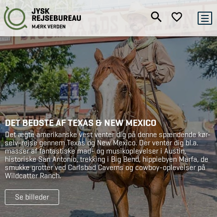
DET BEDSTE AF TEXAS & NEW MEXICO
Det ægte amerikanske vest venter dig på denne spændende kør-
selv-rejse gennem Texas og New Mexico. Der venter dig bl.a.
masser af fantastiske mad- og musikoplevelser i Austin,
historiske San Antonio, trekking i Big Bend, hippiebyen Marfa, de
smukke grotter ved Carlsbad Caverns og cowboy-oplevelser på
Wildcatter Ranch.
Se billeder