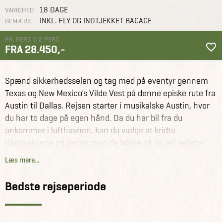
18 DAGE
VARIGHED
INKL. FLY OG INDTJEKKET BAGAGE
BEMÆRK
PR. PERS V. 2 PERS
FRA 28.450,-
USA
Rejseforslag
Det bedste af Texas & New Mexico
Spænd sikkerhedsselen og tag med på eventyr gennem
Texas og New Mexico’s Vilde Vest på denne episke rute fra
Austin til Dallas. Rejsen starter i musikalske Austin, hvor
du har to dage på egen hånd. Da du har bil fra du
ankommer i lufthavnen, kan du vælge at kridte
danseskoene og danse med de lokale på Texas’ ældste
Dance Hall i New Braunfels. Gør stop i Texas’ barbecue
Læs mere...
hovedstad, Lockhart, inden du sætter kursen sydpå mod
historiske San Antonio. Fra San Antonio går turen til
Bedste rejseperiode
Fredericksburg, hvor der er god tid til at nyde områdets
fantastiske vin og smukke natur inden du fortsætter til
den hyggelige kunstnerby, Marathon. Big Bend National