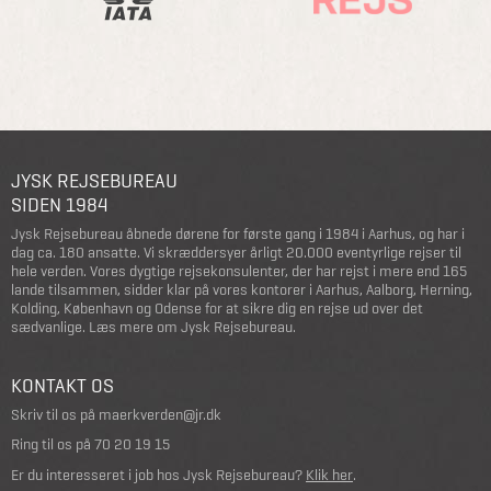
JYSK REJSEBUREAU
SIDEN 1984
Jysk Rejsebureau åbnede dørene for første gang i 1984 i Aarhus, og har i
dag ca. 180 ansatte. Vi skræddersyer årligt 20.000 eventyrlige rejser til
hele verden. Vores dygtige rejsekonsulenter, der har rejst i mere end 165
lande tilsammen, sidder klar på vores kontorer i Aarhus, Aalborg, Herning,
Kolding, København og Odense for at sikre dig en rejse ud over det
sædvanlige.
Læs mere om Jysk Rejsebureau
.
KONTAKT OS
Skriv til os på
maerkverden@jr.dk
Ring til os på
70 20 19 15
Er du interesseret i job hos Jysk Rejsebureau?
Klik her
.