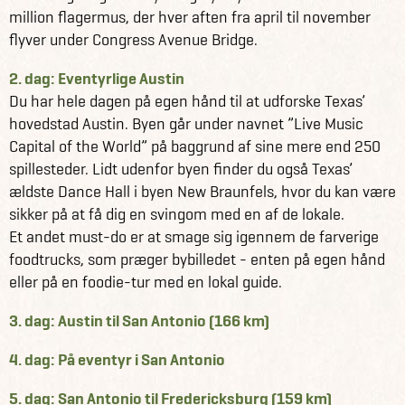
million flagermus, der hver aften fra april til november
Få information og fakta om USA her
flyver under Congress Avenue Bridge.
Se alle vores andre fantastiske rejseforslag på USA her
2. dag: Eventyrlige Austin
Du har hele dagen på egen hånd til at udforske Texas’
hovedstad Austin. Byen går under navnet ”Live Music
Capital of the World” på baggrund af sine mere end 250
spillesteder. Lidt udenfor byen finder du også Texas’
ældste Dance Hall i byen New Braunfels, hvor du kan være
sikker på at få dig en svingom med en af de lokale.
Et andet must-do er at smage sig igennem de farverige
foodtrucks, som præger bybilledet - enten på egen hånd
eller på en foodie-tur med en lokal guide.
3. dag: Austin til San Antonio (166 km)
4. dag: På eventyr i San Antonio
5. dag: San Antonio til Fredericksburg (159 km)