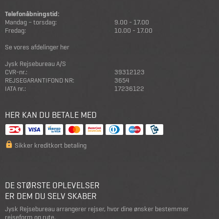
Telefonåbningstid:
Mandag – torsdag:
9.00 - 17.00
Fredag:
10.00 - 17.00
Se vores afdelinger her
Jysk Rejsebureau A/S
CVR-nr.:
39312123
REJSEGARANTIFOND NR:
3654
IATA nr.:
17236122
HER KAN DU BETALE MED
Sikker kreditkort betaling
DE STØRSTE OPLEVELSER
ER DEM DU SELV SKABER
Jysk Rejsebureau arrangerer rejser, hvor dine ønsker bestemmer
rejseform og rute.