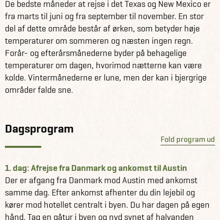
De bedste måneder at rejse i det Texas og New Mexico er
Park bliver næste stop på rejsen, hvor der er sat masser
fra marts til juni og fra september til november. En stor
af tid af til at vandre og udforske parkens smukke natur.
del af dette område består af ørken, som betyder høje
Ikke langt fra Big Bend National Park finder du den lille by
temperaturer om sommeren og næsten ingen regn.
Marfa. Her emmer af god stemning, og overalt finder du
Forår- og efterårsmånederne byder på behagelige
sjove kunstinstallationer som f.eks. en falsk Prada-butik
temperaturer om dagen, hvorimod nætterne kan være
midt i ørkenen. Fra Marfa fortsætter rejsen til det
kolde. Vintermånederne er lune, men der kan i bjergrige
fascinerende grottekompleks, Carlsbad Caverns National
områder falde sne.
Park, med imponerende drypstenshuler. Den
charmerende by Lubbock er næste stop, inden du
kommer til Amarillo og USA's 2. største kløft, Palo Duro
Dagsprogram
Canyon. Intet ophold i Texas uden et ranchophold på
Fold program ud
Wildcatter Ranch, og en dag i cowboy-byen Forth Worth,
som er sidste stop på rejsen inden du flyver tilbage til
Danmark.
1. dag: Afrejse fra Danmark og ankomst til Austin
Der er afgang fra Danmark mod Austin med ankomst
Vi har krydret rejsen og mixet overnatningsstederne så du
samme dag. Efter ankomst afhenter du din lejebil og
kommer til at bo på klassiske hoteller, amerikansk trailer,
kører mod hotellet centralt i byen. Du har dagen på egen
vingård, historiske hoteller, B&B, lodge og ranch.
hånd. Tag en gåtur i byen og nyd synet af halvanden