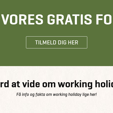
E VORES GRATIS F
TILMELD DIG HER
rd at vide om working holi
Få info og fakta om working holiday lige her!