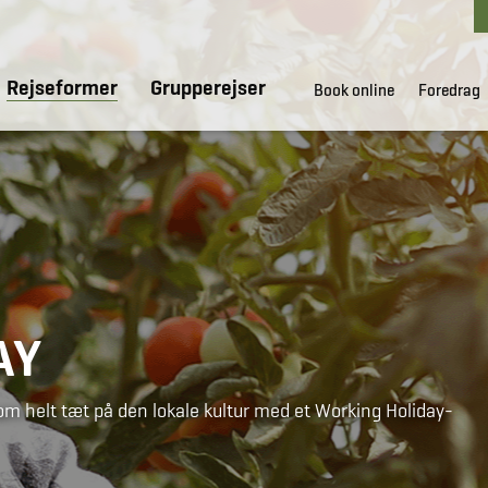
Rejseformer
Grupperejser
Book online
Foredrag
AY
m helt tæt på den lokale kultur med et Working Holiday-