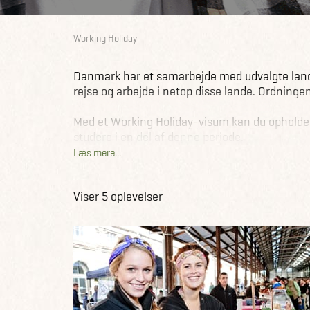
Working Holiday
Danmark har et samarbejde med udvalgte lande
rejse og arbejde i netop disse lande. Ordninge
Med et Working Holiday-visum kan du opholde di
studere i en del af denne periode.
Læs mere...
Det er et godt økonomisk supplement, hvis du ø
hjemmefra og samtidig vil ind under huden på d
Viser 5 oplevelser
Ansøgningsprocessen foregår nemt og hurtigt. N
engelsktalende personale og sammen gennem
Jysk Rejsebureau kan hjælpe dig med alt det pra
når du også booker dine flybilletter gennem os
Se herunder, hvor du kan gøre brug af Workin