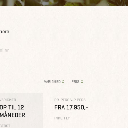
inere
eller
nok op
VARIGHED
PRIS
VARIGHED
PR. PERS V. 2 PERS
OP TIL 12
FRA 17.950,-
 landet,
MÅNEDER
INKL. FLY
e
BEDST