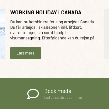
WORKING HOLIDAY I CANADA
Du kan nu kombinere ferie og arbejde i Canada.
Du får arbejde i skisæsonen inkl. liftkort,
overnatninger, løn samt hjælp til
visumansøgning. Efterfølgende kan du rejse på...
Læs mere
Book møde
Lad os sætte os sammen