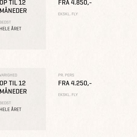
OP TIL 12
FRA 4.850,-
MÅNEDER
EKSKL. FLY
BEDST
HELE ÅRET
VARIGHED
PR. PERS
OP TIL 12
FRA 4.250,-
MÅNEDER
EKSKL. FLY
BEDST
HELE ÅRET