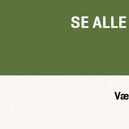
SE ALL
Væ