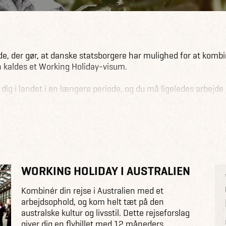
, der gør, at danske statsborgere har mulighed for at komb
n kaldes et Working Holiday-visum.
g i landet i en længere periode, og du må ligeledes arbejde 
nsker at rejse rundt i verden, men ikke helt har fået sparet 
en lokale kultur.
år du har betalt for dit visum, bliver du ringet op af
går I ansøgningsskemaet.
WORKING HOLIDAY I AUSTRALIEN
ktiske samt masser af tips og ideer til, hvad du kan opleve i
Kombinér din rejse i Australien med et
.
arbejdsophold, og kom helt tæt på den
australske kultur og livsstil. Dette rejseforslag
g Holiday-visum og læs mere om processen og reglerne for d
giver dig en flybillet med 12 måneders...