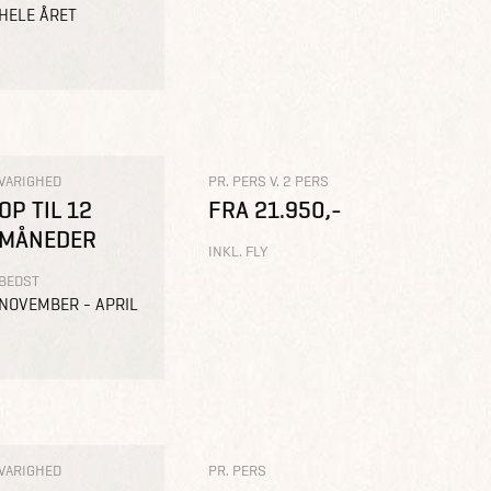
HELE ÅRET
VARIGHED
PR. PERS V. 2 PERS
OP TIL 12
FRA 21.950,-
MÅNEDER
INKL. FLY
BEDST
NOVEMBER - APRIL
VARIGHED
PR. PERS