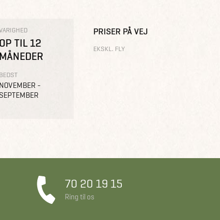
VARIGHED
PRISER PÅ VEJ
OP TIL 12
EKSKL. FLY
MÅNEDER
BEDST
NOVEMBER -
SEPTEMBER
70 20 19 15
Ring til os