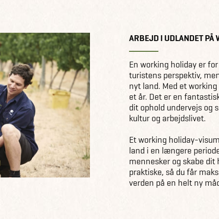
ARBEJD I UDLANDET PÅ
En working holiday er for
turistens perspektiv, men
nyt land. Med et working 
et år. Det er en fantasti
dit ophold undervejs og s
kultur og arbejdslivet.
Et working holiday-visum g
land i en længere period
mennesker og skabe dit h
praktiske, så du får maksi
verden på en helt ny må