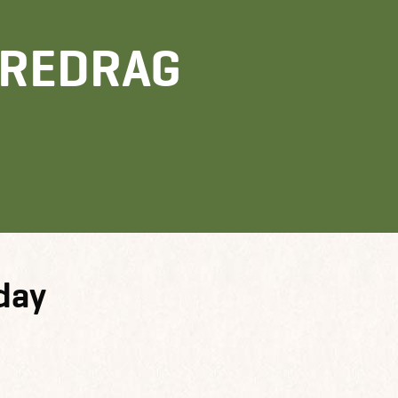
OREDRAG
day