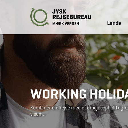
Lande
WORKING HOLID
Kombinér din rejse med et arbejdsophold og ko
visum.