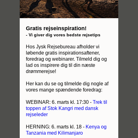
Gratis rejseinspiration!
- Vi giver dig vores bedste rejsetips
Hos Jysk Rejsebureau afholder vi
løbende gratis inspirationsaftener,
foredrag og webinarer. Tilmeld dig og
lad os inspirere dig til din næste
drømmerejse!
Her kan du se og tilmelde dig nogle af
vores mange spændende foredrag:
WEBINAR: 6. marts kl. 17:30 -
Trek til
toppen af Stok Kangri med dansk
rejseleder
HERNING: 6. marts kl. 18 -
Kenya og
Tanzania med Kilimanjaro