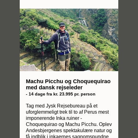
Machu Picchu og Choquequirao
med dansk rejseleder
- 14 dage fra kr. 23.995 pr. person
Tag med Jysk Rejsebureau på et
uforglemmeligt trek til to af Perus mest
imponerende Inka ruiner -
Choquequirao og Machu Picchu. Oplev
Andesbjergenes spektakulære natur og
få indblik i inkaernes sagnomspundne