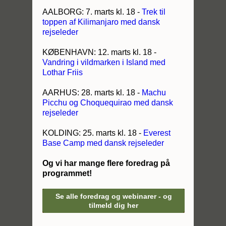
AALBORG: 7. marts kl. 18 -
Trek til
toppen af Kilimanjaro med dansk
rejseleder
KØBENHAVN: 12. marts kl. 18 -
Vandring i vildmarken i Island med
Lothar Friis
AARHUS: 28. marts kl. 18 -
Machu
Picchu og Choquequirao med dansk
rejseleder
KOLDING: 25. marts kl. 18 -
Everest
Base Camp med dansk rejseleder
Og vi har mange flere foredrag på
programmet!
Se alle foredrag og webinarer - og
tilmeld dig her