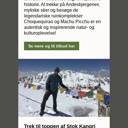
historie. At trekke på Andesbjergenes
mytiske stier og besøge de
legendariske ruinkomplekser
Choquequirao og Machu Picchu er en
autentisk og inspirerende natur- og
kulturoplevelse!
Se mere og få tilbud her
Trek til toppen af Stok Kangri