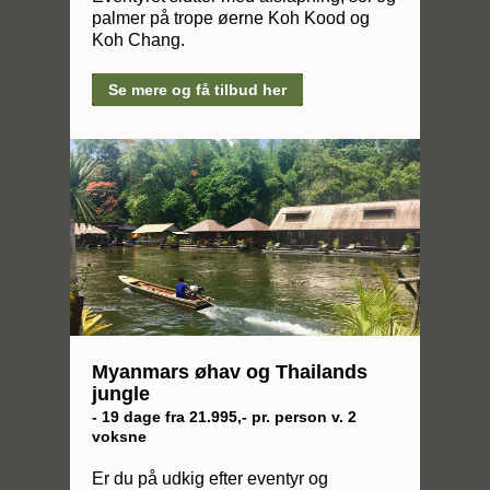
palmer på trope øerne Koh Kood og
Koh Chang.
Se mere og få tilbud her
Myanmars øhav og Thailands
jungle
- 19 dage fra 21.995,- pr. person v. 2
voksne
Er du på udkig efter eventyr og