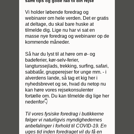
samt tips og gode råd til din rejse
Vi holder løbende foredrag og
webinarer om hele verden. Det er gratis
at deltage, du skal bare huske at
tilmelde dig. Lige nu har vi sat en
masse nye foredrag og webinarer op de
kommende måneder.
Så har du lyst til at høre om ø- og
badeferier, kør-selv-ferier,
langturssejlads, trekking, surfing, safari,
sabbatår, grupperejser for unge mm. - i
alverdens lande, så tag et kig her i
nyhedsbrevet og se, hvad du netop nu
kan høre vores rejsekonsulenter
fortælle om. Du kan tilmelde dig lige her
nedenfor👇
Til vores fysiske foredrag i butikkerne
følger vi naturligvis myndighedernes
anbefalinger i forhold til COVID-19. En
uges tid inden foredraget vil du få en