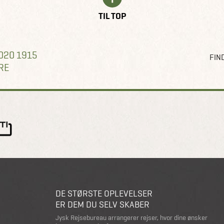
TIL TOP
020 1915
FIND
RE
DE STØRSTE OPLEVELSER
ER DEM DU SELV SKABER
Jysk Rejsebureau arrangerer rejser, hvor dine ønsker