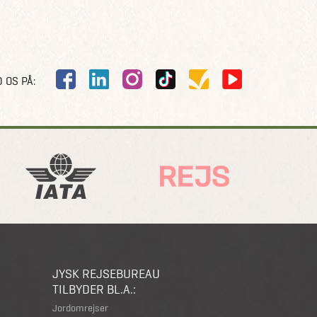
 OS PÅ:
JYSK REJSEBUREAU
TILBYDER BL.A.:
Jordomrejser