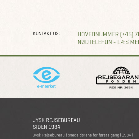
KONTAKT OS:
HOVEDNUMMER (+45) 7
NØDTELEFON - LÆS ME
JYSK REJSEBUREAU
SIDEN 1984
Jysk Rejsebureau åbnede dørene for første gang i 1984 i