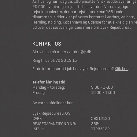
Aarhus, og har i dag ca. 180 ansatte. Vi skræddersyer årligt
20.000 eventyrlige rejser til hele verden. Vores dygtige
rejsekonsulenter, der har rejst i mere end 165 lande
tilsammen, sidder klar på vores kontorer i Aarhus, Aalborg,
Herning, Kolding, København og Odense for at sikre dig en r
ud over det sædvanlige.
Læs mere om Jysk Rejsebureau
.
KONTAKT OS
Skriv til os på
maerkverden@jr.dk
Ring til os på
70 20 19 15
Er du interesseret i job hos Jysk Rejsebureau?
Klik her
.
Telefonåbningstid:
Mandag – torsdag:
9.00 - 17.00
Fredag:
10.00 - 17.00
Se vores afdelinger her
Jysk Rejsebureau A/S
CVR-nr.:
39312123
REJSEGARANTIFOND NR:
3654
IATA nr.:
17236122