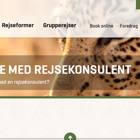
Rejseformer
Grupperejser
Book online
Foredrag
DE MED REJSEKONSULENT
med en rejsekonsulent?