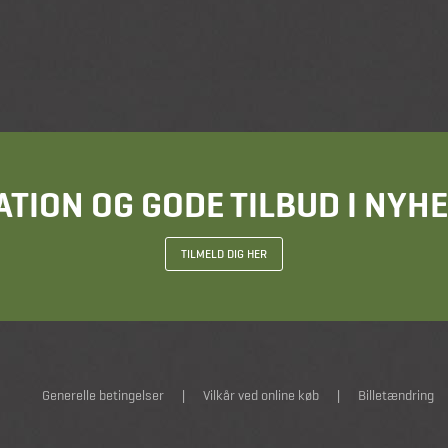
ATION OG GODE TILBUD I NY
TILMELD DIG HER
Generelle betingelser
|
Vilkår ved online køb
|
Billetændring