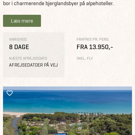
bor i charmerende bjerglandsbyer på alpehoteller.
Læs mere
VARIGHED
FRAPRIS PR. PERS.
8 DAGE
FRA 13.950,-
NÆSTE AFREJSEDATO
INKL. FLY
AFREJSEDATOER PÅ VEJ