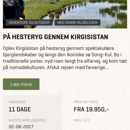
ADVENTURE OG OUTDOOR
MED DANSK REJSELEDER
PÅ HESTERYG GENNEM KIRGISISTAN
Oplev Kirgisistan på hesteryg gennem spektakulære
bjerglandskaber og langs den ikoniske sø Song-Kul. Bo i
traditionelle yurter, nyd roen langt fra alfarvej, og kom tæt
på nomadekulturen. Afslut rejsen med farverige...
Læs mere
VARIGHED
PRIS PR. PERS.
11 DAGE
FRA 19.950,-
NÆSTE AFREJSEDATO
INKL. FLY
02-08-2027