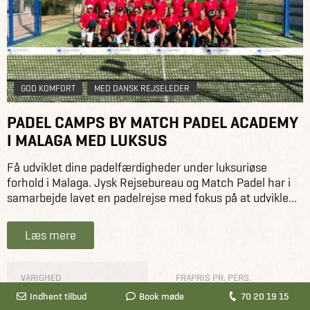
GOD KOMFORT
MED DANSK REJSELEDER
PADEL CAMPS BY MATCH PADEL ACADEMY
I MALAGA MED LUKSUS
Få udviklet dine padelfærdigheder under luksuriøse
forhold i Malaga. Jysk Rejsebureau og Match Padel har i
samarbejde lavet en padelrejse med fokus på at udvikle...
Læs mere
VARIGHED
FRAPRIS PR. PERS.
5 DAGE
FRA 8.950,-
Indhent tilbud
Book møde
70 20 19 15