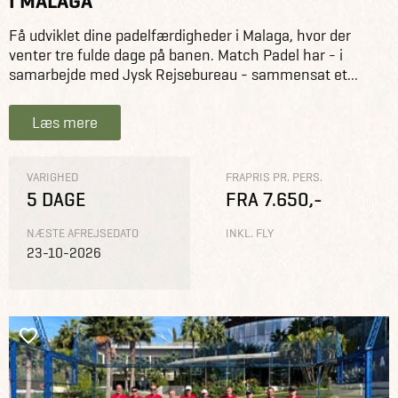
I MALAGA
Få udviklet dine padelfærdigheder i Malaga, hvor der
venter tre fulde dage på banen. Match Padel har - i
samarbejde med Jysk Rejsebureau - sammensat et...
Læs mere
VARIGHED
FRAPRIS PR. PERS.
5 DAGE
FRA 7.650,-
NÆSTE AFREJSEDATO
INKL. FLY
23-10-2026