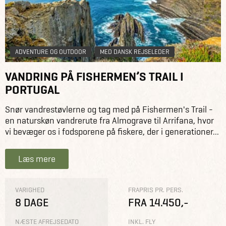
ADVENTURE OG OUTDOOR
MED DANSK REJSELEDER
VANDRING PÅ FISHERMEN’S TRAIL I
PORTUGAL
Snør vandrestøvlerne og tag med på Fishermen's Trail -
en naturskøn vandrerute fra Almograve til Arrifana, hvor
vi bevæger os i fodsporene på fiskere, der i generationer...
Læs mere
VARIGHED
FRAPRIS PR. PERS.
8 DAGE
FRA 14.450,-
NÆSTE AFREJSEDATO
INKL. FLY