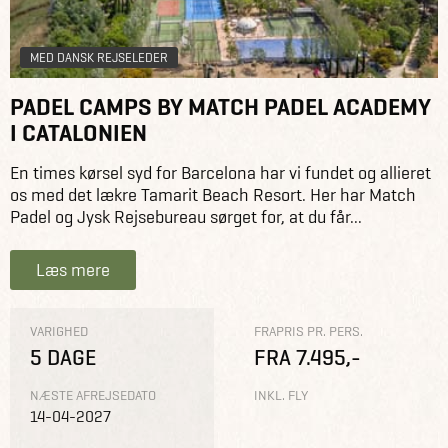
MED DANSK REJSELEDER
PADEL CAMPS BY MATCH PADEL ACADEMY
I CATALONIEN
En times kørsel syd for Barcelona har vi fundet og allieret
os med det lækre Tamarit Beach Resort. Her har Match
Padel og Jysk Rejsebureau sørget for, at du får...
Læs mere
VARIGHED
FRAPRIS PR. PERS.
5 DAGE
FRA 7.495,-
NÆSTE AFREJSEDATO
INKL. FLY
14-04-2027