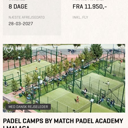
8 DAGE
FRA 11.950,-
NÆSTE AFREJSEDATO
INKL. FLY
28-03-2027
MED DANSK REJSELEDER
PADEL CAMPS BY MATCH PADEL ACADEMY