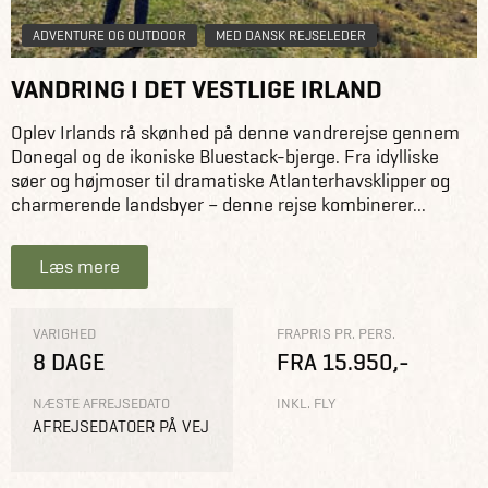
ADVENTURE OG OUTDOOR
MED DANSK REJSELEDER
VANDRING I DET VESTLIGE IRLAND
Oplev Irlands rå skønhed på denne vandrerejse gennem
Donegal og de ikoniske Bluestack-bjerge. Fra idylliske
søer og højmoser til dramatiske Atlanterhavsklipper og
charmerende landsbyer – denne rejse kombinerer...
Læs mere
VARIGHED
FRAPRIS PR. PERS.
8 DAGE
FRA 15.950,-
NÆSTE AFREJSEDATO
INKL. FLY
AFREJSEDATOER PÅ VEJ