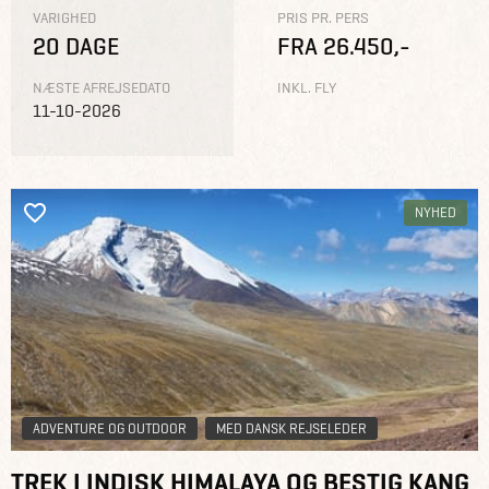
VARIGHED
PRIS PR. PERS
20 DAGE
FRA 26.450,-
NÆSTE AFREJSEDATO
INKL. FLY
11-10-2026
NYHED
ADVENTURE OG OUTDOOR
MED DANSK REJSELEDER
TREK I INDISK HIMALAYA OG BESTIG KANG