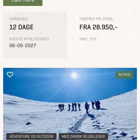
VARIGHED
FRAPRIS PR. PERS.
12 DAGE
FRA 28.950,-
NÆSTE AFREJSEDATO
INKL. FLY
06-09-2027
NYHED
ADVENTURE OG OUTDOOR
MED DANSK REJSELEDER