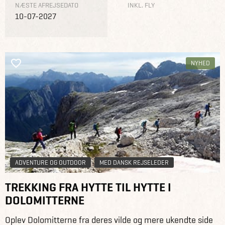
NÆSTE AFREJSEDATO
INKL. FLY
10-07-2027
NYHED
ADVENTURE OG OUTDOOR
MED DANSK REJSELEDER
TREKKING FRA HYTTE TIL HYTTE I
DOLOMITTERNE
Oplev Dolomitterne fra deres vilde og mere ukendte side