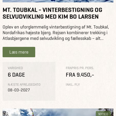
MT. TOUBKAL - VINTERBESTIGNING OG
SELVUDVIKLING MED KIM BO LARSEN
Oplev en uforglemmelig vinterbestigning af Mt. Toubkal,
Nordafrikas højeste bjerg. Rejsen kombinerer trekking i
Atlasbjergene med selvudvikling og fællesskab – alt...
Læs mere
VARIGHED
FRAPRIS PR. PERS.
6 DAGE
FRA 9.450,-
NÆSTE AFREJSEDATO
INKL. FLY
08-03-2027
NYHED