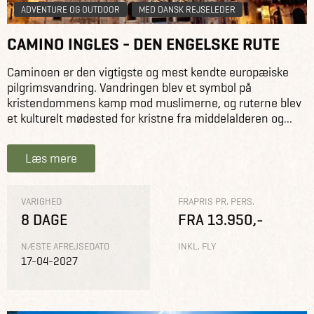
ADVENTURE OG OUTDOOR
MED DANSK REJSELEDER
CAMINO INGLES - DEN ENGELSKE RUTE
Caminoen er den vigtigste og mest kendte europæiske
pilgrimsvandring. Vandringen blev et symbol på
kristendommens kamp mod muslimerne, og ruterne blev
et kulturelt mødested for kristne fra middelalderen og...
Læs mere
VARIGHED
FRAPRIS PR. PERS.
8 DAGE
FRA 13.950,-
NÆSTE AFREJSEDATO
INKL. FLY
17-04-2027