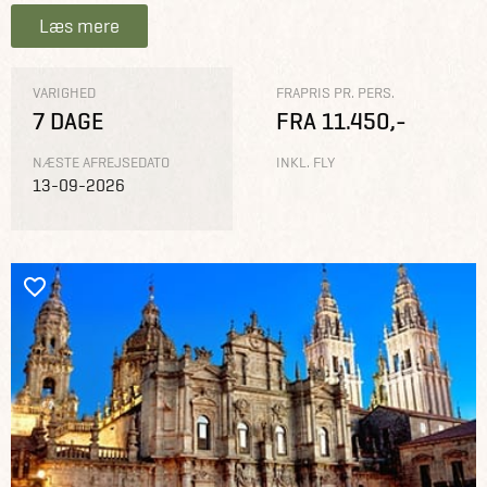
Læs mere
VARIGHED
FRAPRIS PR. PERS.
7 DAGE
FRA 11.450,-
NÆSTE AFREJSEDATO
INKL. FLY
13-09-2026