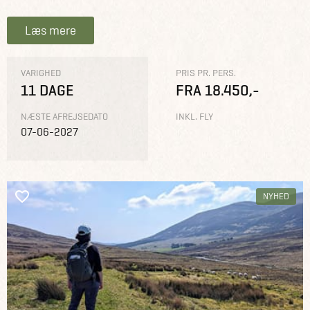
Læs mere
VARIGHED
PRIS PR. PERS.
11 DAGE
FRA 18.450,-
NÆSTE AFREJSEDATO
INKL. FLY
07-06-2027
NYHED