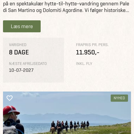
på en spektakulær hytte-til-hytte-vandring gennem Pale
di San Martino og Dolomiti Agordine. Vi følger historiske...
Læs mere
VARIGHED
FRAPRIS PR. PERS.
8 DAGE
11.950,-
NÆSTE AFREJSEDATO
INKL. FLY
10-07-2027
NYHED