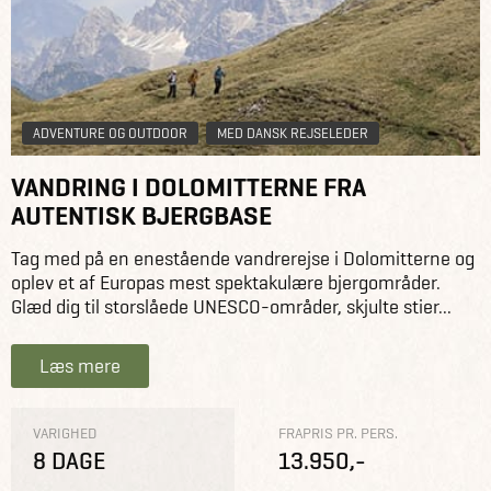
optimalt.
Rejserne foregår i mindre grupper på mellem 9 og 18
personer og der er faste rejsetidspunkter for rejserne.
ADVENTURE OG OUTDOOR
MED DANSK REJSELEDER
VANDRING I DOLOMITTERNE FRA
AUTENTISK BJERGBASE
Tag med på en enestående vandrerejse i Dolomitterne og
oplev et af Europas mest spektakulære bjergområder.
Glæd dig til storslåede UNESCO-områder, skjulte stier...
Læs mere
VARIGHED
FRAPRIS PR. PERS.
8 DAGE
13.950,-