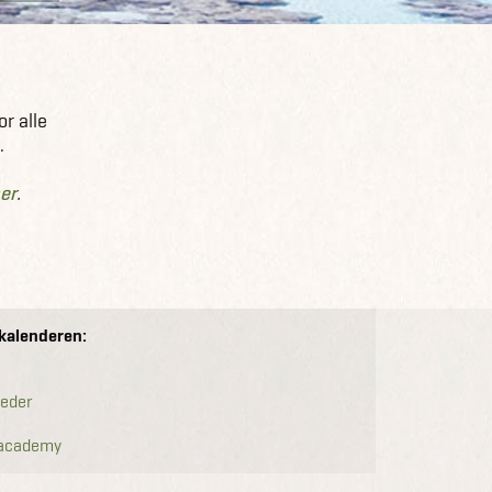
r alle
.
er
.
ekalenderen:
leder
 academy