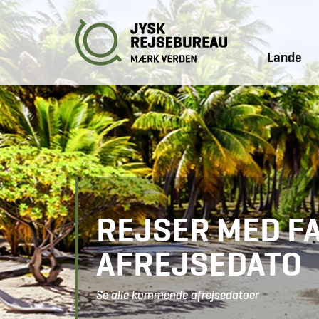
Lande
REJSER MED FA
AFREJSEDATO
Se alle kommende afrejsedatoer