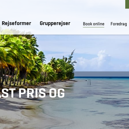
Rejseformer
Grupperejser
Book online
Foredrag
ST PRIS OG