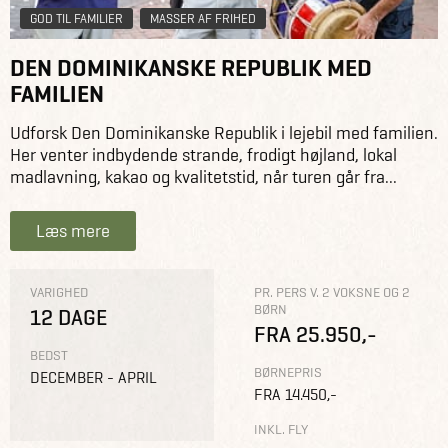
GOD TIL FAMILIER
MASSER AF FRIHED
DEN DOMINIKANSKE REPUBLIK MED
FAMILIEN
Udforsk Den Dominikanske Republik i lejebil med familien.
Her venter indbydende strande, frodigt højland, lokal
madlavning, kakao og kvalitetstid, når turen går fra...
Læs mere
VARIGHED
PR. PERS V. 2 VOKSNE OG 2
BØRN
12 DAGE
FRA 25.950,-
BEDST
BØRNEPRIS
DECEMBER - APRIL
FRA 14.450,-
INKL. FLY