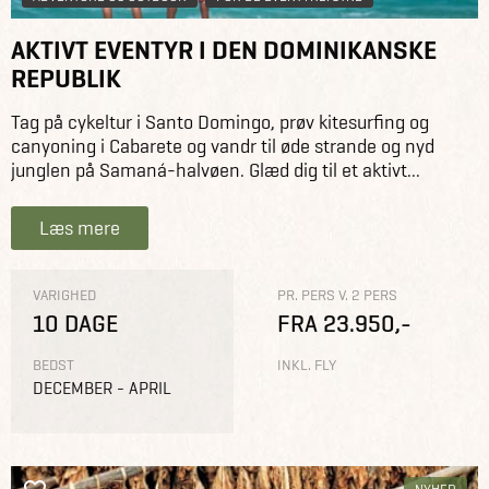
AKTIVT EVENTYR I DEN DOMINIKANSKE
REPUBLIK
Tag på cykeltur i Santo Domingo, prøv kitesurfing og
canyoning i Cabarete og vandr til øde strande og nyd
junglen på Samaná-halvøen. Glæd dig til et aktivt...
Læs mere
VARIGHED
PR. PERS V. 2 PERS
10 DAGE
FRA 23.950,-
BEDST
INKL. FLY
DECEMBER - APRIL