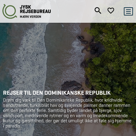
REJSER TIL DEN DOMINIKANSKE REPUBLIK
Drøm dig væk til Den Dominikanske Republik, hvor kridhvide
sandstrande, turkisblåt hav og svajende palmer danner rammen
om den perfekte ferie. Samtidig byder landet på bjerge, sjov
vandsport, medrivende rytmer og en varm og imødekommende
kultur og gæstfrihed, der gør det umuligt ikke at føle sig hjemme
i paradis.