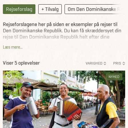
Rejseforslag
+ Tilvalg
Om Den Dominikanske Repub
Rejseforslagene her på siden er eksempler på rejser til
Den Dominikanske Republik. Du kan få skræddersyet din
rejse til Den Dominikanske Republik helt efter dine
ønsker. Lad dig inspirere af rejseforslagene herunder som
Læs mere...
Jysk Rejsebureaus rejseeksperter har sammensat, eller
kontakt os allerede i dag og lad os sammen planlægge din
rejse til Den Dominikanske Republik.
Viser 5 oplevelser
VARIGHED
PRIS
NYHED