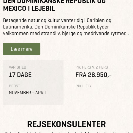
DEN DOMINIKANSKE REPUBLIK OG
MEXICO I LEJEBIL
Betagende natur og kultur venter dig i Caribien og
Latinamerika. Den Dominikanske Republik byder
velkommen med strandliv, bjerge og medrivende rytmer...
Læs mere
VARIGHED
PR. PERS V. 2 PERS
17 DAGE
FRA 26.950,-
BEDST
INKL. FLY
NOVEMBER - APRIL
REJSEKONSULENTER