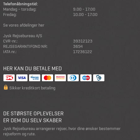
Telefonåbningstid:
Mandag – torsdag:
9.00 - 17.00
Fredag:
10.00 - 17.00
Se vores afdelinger her
Jysk Rejsebureau A/S
CVR-nr.:
39312123
REJSEGARANTIFOND NR:
3654
IATA nr.:
17236122
HER KAN DU BETALE MED
Sikker kreditkort betaling
DE STØRSTE OPLEVELSER
ER DEM DU SELV SKABER
Jysk Rejsebureau arrangerer rejser, hvor dine ønsker bestemmer
rejseform og rute.