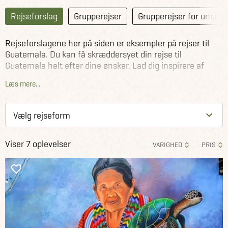
Rejseforslag
Grupperejser
Grupperejser for unge
Rejseforslagene her på siden er eksempler på rejser til
Guatemala. Du kan få skræddersyet din rejse til
Guatemala helt efter dine ønsker. Lad dig inspirere af
rejseforslagene herunder som Jysk Rejsebureaus
Læs mere...
rejseeksperter har sammensat, eller kontakt os allerede i
dag og lad os sammen planlægge din rejse til Guatemala.
Viser 7 oplevelser
VARIGHED
PRIS