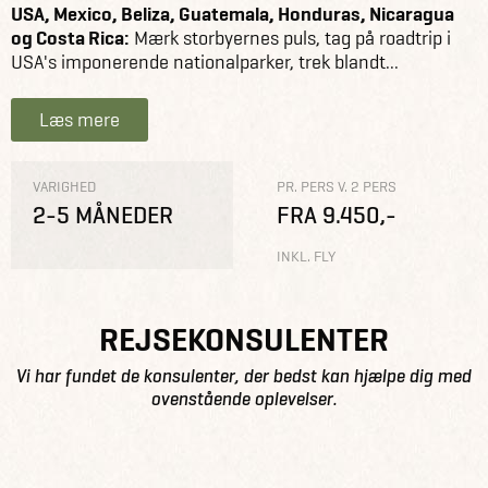
USA, Mexico, Beliza, Guatemala, Honduras, Nicaragua
og Costa Rica:
Mærk storbyernes puls, tag på roadtrip i
USA's imponerende nationalparker, trek blandt...
Læs mere
VARIGHED
PR. PERS V. 2 PERS
2-5 MÅNEDER
FRA 9.450,-
INKL. FLY
REJSEKONSULENTER
Vi har fundet de konsulenter, der bedst kan hjælpe dig med
ovenstående oplevelser.