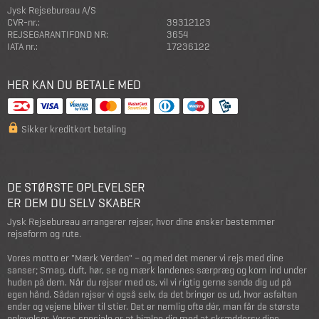
Jysk Rejsebureau A/S
CVR-nr.:
39312123
REJSEGARANTIFOND NR:
3654
IATA nr.:
17236122
HER KAN DU BETALE MED
Sikker kreditkort betaling
DE STØRSTE OPLEVELSER
ER DEM DU SELV SKABER
Jysk Rejsebureau arrangerer rejser, hvor dine ønsker bestemmer
rejseform og rute.
Vores motto er "Mærk Verden" – og med det mener vi rejs med dine
sanser; Smag, duft, hør, se og mærk landenes særpræg og kom ind under
huden på dem. Når du rejser med os, vil vi rigtig gerne sende dig ud på
egen hånd. Sådan rejser vi også selv, da det bringer os ud, hvor asfalten
ender og vejene bliver til stier. Det er nemlig ofte dér, man får de største
oplevelser. Vores speciale er at hjælpe dig med at skræddersy dine