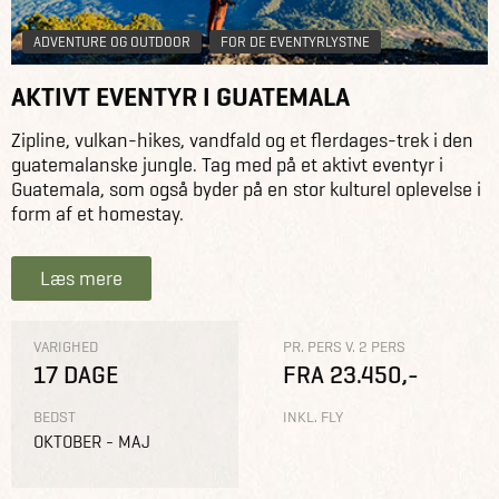
ADVENTURE OG OUTDOOR
FOR DE EVENTYRLYSTNE
AKTIVT EVENTYR I GUATEMALA
Zipline, vulkan-hikes, vandfald og et flerdages-trek i den
guatemalanske jungle. Tag med på et aktivt eventyr i
Guatemala, som også byder på en stor kulturel oplevelse i
form af et homestay.
Læs mere
VARIGHED
PR. PERS V. 2 PERS
17 DAGE
FRA 23.450,-
BEDST
INKL. FLY
OKTOBER - MAJ