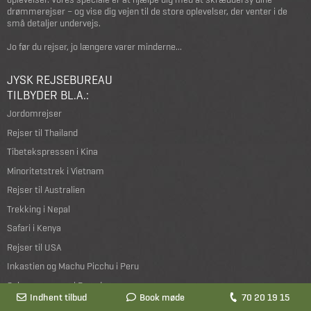
drømmerejser – og vise dig vejen til de store oplevelser, der venter i de
små detaljer undervejs.
Jo før du rejser, jo længere varer minderne...
JYSK REJSEBUREAU
TILBYDER BL.A.:
Jordomrejser
Rejser til Thailand
Tibetekspressen i Kina
Minoritetstrek i Vietnam
Rejser til Australien
Trekking i Nepal
Safari i Kenya
Rejser til USA
Inkastien og Machu Picchu i Peru
Galapagosøerne i Ecuador
Indhent tilbud
Book møde
70 20 19 15
Den ultimative Australien-rejse