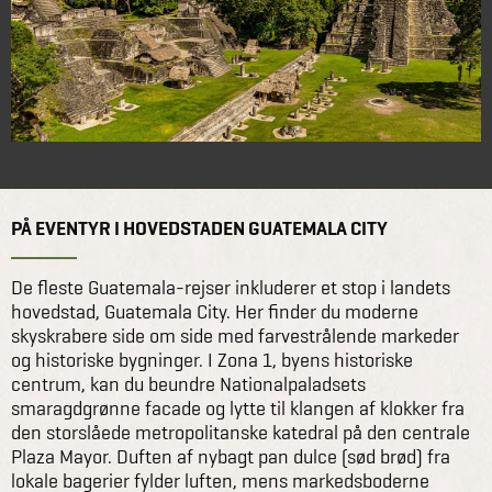
PÅ EVENTYR I HOVEDSTADEN GUATEMALA CITY
De fleste Guatemala-rejser inkluderer et stop i landets
hovedstad, Guatemala City. Her finder du moderne
skyskrabere side om side med farvestrålende markeder
og historiske bygninger. I Zona 1, byens historiske
centrum, kan du beundre Nationalpaladsets
smaragdgrønne facade og lytte til klangen af klokker fra
den storslåede metropolitanske katedral på den centrale
Plaza Mayor. Duften af nybagt pan dulce (sød brød) fra
lokale bagerier fylder luften, mens markedsboderne