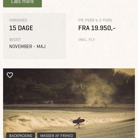
Læs mere
VARIGHED
PR. PERS V. 2 PERS
15 DAGE
FRA 19.950,-
BEDST
INKL. FLY
NOVEMBER - MAJ
BACKPACKING
MASSER AF FRIHED