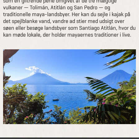
som en glitrende perle omgivet af de tre mægtige
vulkaner — Tolimán, Atitlán og San Pedro — og
traditionelle maya-landsbyer. Her kan du sejle i kajak på
det spejlblanke vand, vandre ad stier med udsigt over
søen eller besøge landsbyer som Santiago Atitlán, hvor du
kan møde lokale, der holder mayaernes traditioner i live.