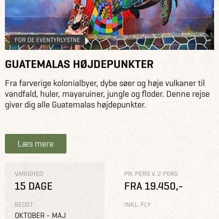
FOR DE EVENTYRLYSTNE
GUATEMALAS HØJDEPUNKTER
Fra farverige kolonialbyer, dybe søer og høje vulkaner til
vandfald, huler, mayaruiner, jungle og floder. Denne rejse
giver dig alle Guatemalas højdepunkter.
Læs mere
VARIGHED
PR. PERS V. 2 PERS
15 DAGE
FRA 19.450,-
BEDST
INKL. FLY
OKTOBER - MAJ