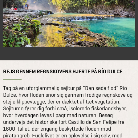
REJS GENNEM REGNSKOVENS HJERTE PÅ RÍO DULCE
Tag på en uforglemmelig sejltur på “Den søde flod” Río
Dulce, hvor floden snor sig gennem frodige regnskove og
stejle klippevægge, der er dækket af tæt vegetation.
Sejlturen fører dig forbi små, isolerede fiskerlandsbyer,
hvor hverdagen leves i pagt med naturen. Besøg
undervejs det historiske fort Castillo de San Felipe fra
1600-tallet, der engang beskyttede floden mod
piratangreb. Fuglelivet er en oplevelse i sig selv, med