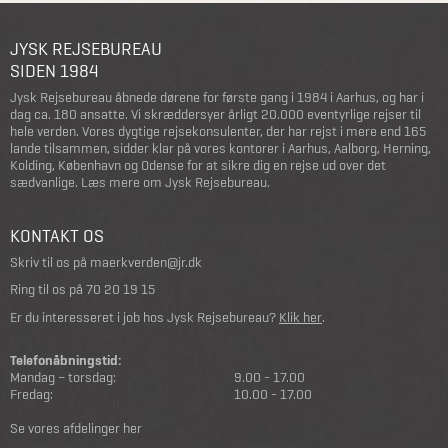
JYSK REJSEBUREAU
SIDEN 1984
Jysk Rejsebureau åbnede dørene for første gang i 1984 i Aarhus, og har i
dag ca. 180 ansatte. Vi skræddersyer årligt 20.000 eventyrlige rejser til
hele verden. Vores dygtige rejsekonsulenter, der har rejst i mere end 165
lande tilsammen, sidder klar på vores kontorer i Aarhus, Aalborg, Herning,
Kolding, København og Odense for at sikre dig en rejse ud over det
sædvanlige.
Læs mere om Jysk Rejsebureau
.
KONTAKT OS
Skriv til os på
maerkverden@jr.dk
Ring til os på
70 20 19 15
Er du interesseret i job hos Jysk Rejsebureau?
Klik her
.
Telefonåbningstid:
Mandag – torsdag:
9.00 - 17.00
Fredag:
10.00 - 17.00
Se vores afdelinger her