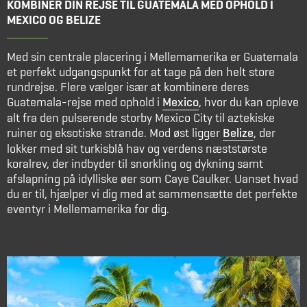
KOMBINÉR DIN REJSE TIL GUATEMALA MED OPHOLD I
MEXICO OG BELIZE
Med sin centrale placering i Mellemamerika er Guatemala
et perfekt udgangspunkt for at tage på den helt store
rundrejse. Flere vælger især at kombinere deres
Guatemala-rejse med ophold i
Mexico
, hvor du kan opleve
alt fra den pulserende storby Mexico City til aztekiske
ruiner og eksotiske strande. Mod øst ligger
Belize
, der
lokker med sit turkisblå hav og verdens næststørste
koralrev, der indbyder til snorkling og dykning samt
afslapning på idylliske øer som Caye Caulker. Uanset hvad
du er til, hjælper vi dig med at sammensætte det perfekte
eventyr i Mellemamerika for dig.