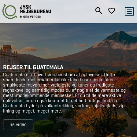
REJSER TIL GUATEMALA
Guatemala er et overflødighedshorn af oplevelser. Dette
spændende mellemamerikanske land huser nogle af de
smukkeste mayaruiner, vældigste vulkaner og frodigste
regnskove, og samtidig mødes du af nogle af de varmeste og
mest imødekommende mennesker. Er du til de mere aktive
oplevelser, er du også kommet til det helt rigtige land, da
Guatemala byder på vulkantrekking, surfing, kajaksejlads, zip-
lining og meget, meget mere.
Se video