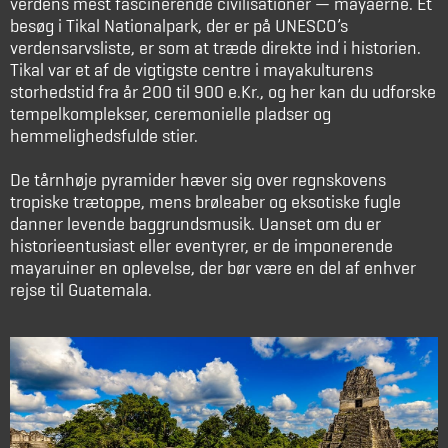
verdens mest fascinerende civilisationer — mayaerne. Et
besøg i Tikal Nationalpark, der er på UNESCO’s
verdensarvsliste, er som at træde direkte ind i historien.
Tikal var et af de vigtigste centre i mayakulturens
storhedstid fra år 200 til 900 e.Kr., og her kan du udforske
tempelkomplekser, ceremonielle pladser og
hemmelighedsfulde stier.
De tårnhøje pyramider hæver sig over regnskovens
tropiske trætoppe, mens brøleaber og eksotiske fugle
danner levende baggrundsmusik. Uanset om du er
historieentusiast eller eventyrer, er de imponerende
mayaruiner en oplevelse, der bør være en del af enhver
rejse til Guatemala.