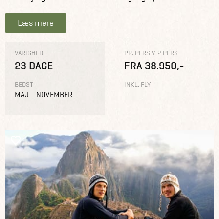
Læs mere
VARIGHED
PR. PERS V. 2 PERS
23 DAGE
FRA 38.950,-
BEDST
INKL. FLY
MAJ - NOVEMBER