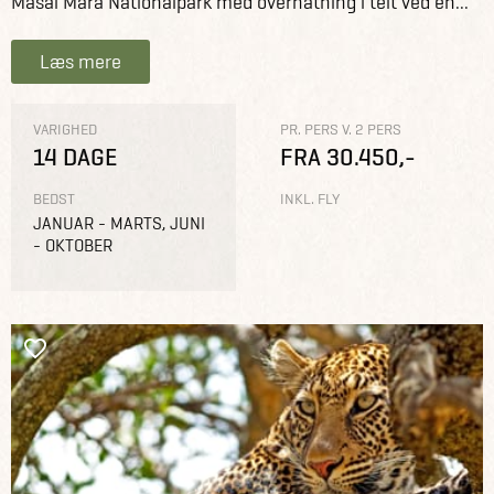
Masai Mara Nationalpark med overnatning i telt ved en...
Læs mere
VARIGHED
PR. PERS V. 2 PERS
14 DAGE
FRA 30.450,-
BEDST
INKL. FLY
JANUAR - MARTS, JUNI
- OKTOBER