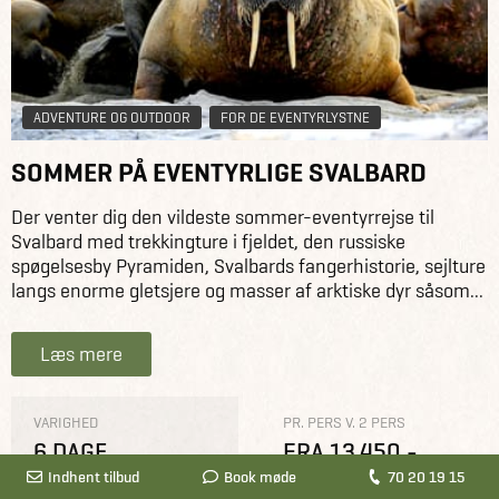
ADVENTURE OG OUTDOOR
FOR DE EVENTYRLYSTNE
SOMMER PÅ EVENTYRLIGE SVALBARD
Der venter dig den vildeste sommer-eventyrrejse til
Svalbard med trekkingture i fjeldet, den russiske
spøgelsesby Pyramiden, Svalbards fangerhistorie, sejlture
langs enorme gletsjere og masser af arktiske dyr såsom...
Læs mere
VARIGHED
PR. PERS V. 2 PERS
6 DAGE
FRA 13.450,-
Indhent tilbud
Book møde
70 20 19 15
BEDST
INKL. FLY