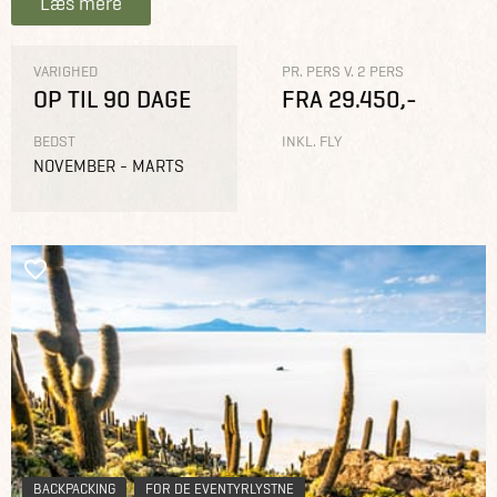
Læs mere
VARIGHED
PR. PERS V. 2 PERS
OP TIL 90 DAGE
FRA 29.450,-
BEDST
INKL. FLY
NOVEMBER - MARTS
BACKPACKING
FOR DE EVENTYRLYSTNE