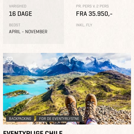
VARIGHED
PR. PERS V. 2 PERS
16 DAGE
FRA 35.950,-
BEDST
INKL. FLY
APRIL - NOVEMBER
BACKPACKING
FOR DE EVENTYRLYSTNE
EVENTYRLIGE CHILE