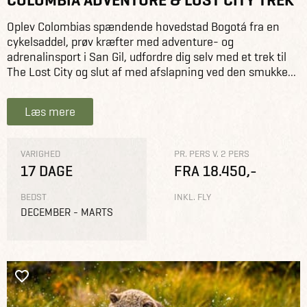
Oplev Colombias spændende hovedstad Bogotá fra en
cykelsaddel, prøv kræfter med adventure- og
adrenalinsport i San Gil, udfordre dig selv med et trek til
The Lost City og slut af med afslapning ved den smukke...
Læs mere
VARIGHED
PR. PERS V. 2 PERS
17 DAGE
FRA 18.450,-
BEDST
INKL. FLY
DECEMBER - MARTS