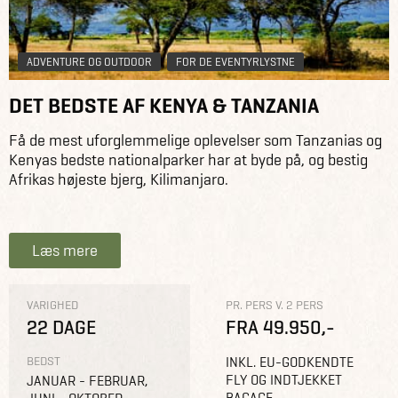
ADVENTURE OG OUTDOOR
FOR DE EVENTYRLYSTNE
DET BEDSTE AF KENYA & TANZANIA
Få de mest uforglemmelige oplevelser som Tanzanias og
Kenyas bedste nationalparker har at byde på, og bestig
Afrikas højeste bjerg, Kilimanjaro.
Læs mere
VARIGHED
PR. PERS V. 2 PERS
22 DAGE
FRA 49.950,-
BEDST
INKL. EU-GODKENDTE
FLY OG INDTJEKKET
JANUAR - FEBRUAR,
BAGAGE