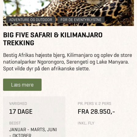
ADVENTURE OG OUTDOOR
FOR DE EVENTYRLYSTNE
BIG FIVE SAFARI & KILIMANJARO
TREKKING
Bestig Afrikas højeste bjerg, Kilimanjaro og oplev de store
nationalparker Ngorongoro, Serengeti og Lake Manyara.
Spot vilde dyr på den afrikanske slette.
Læs mere
VARIGHED
PR. PERS V. 2 PERS
17 DAGE
FRA 28.950,-
BEDST
INKL. FLY
JANUAR - MARTS, JUNI
- OKTOBER