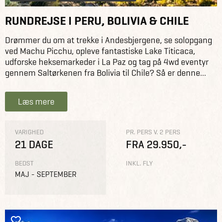
RUNDREJSE I PERU, BOLIVIA & CHILE
Drømmer du om at trekke i Andesbjergene, se solopgang
ved Machu Picchu, opleve fantastiske Lake Titicaca,
udforske heksemarkeder i La Paz og tag på 4wd eventyr
gennem Saltørkenen fra Bolivia til Chile? Så er denne...
Læs mere
VARIGHED
PR. PERS V. 2 PERS
21 DAGE
FRA 29.950,-
BEDST
INKL. FLY
MAJ - SEPTEMBER