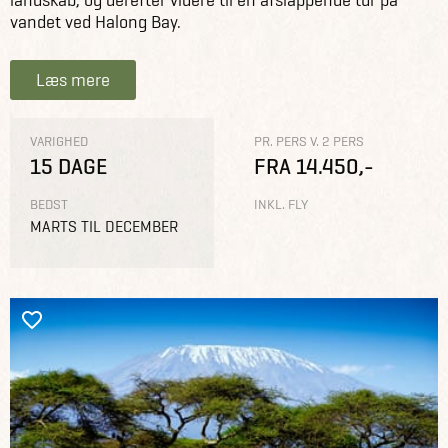
vandet ved Halong Bay.
Læs mere
VARIGHED
PR. PERS V. 2 PERS
15 DAGE
FRA 14.450,-
BEDST
INKL. FLY
MARTS TIL DECEMBER