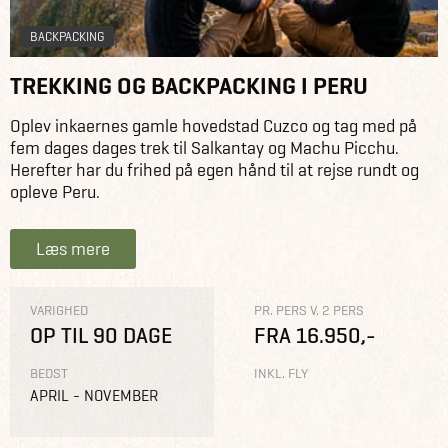
BACKPACKING
TREKKING OG BACKPACKING I PERU
Oplev inkaernes gamle hovedstad Cuzco og tag med på
fem dages dages trek til Salkantay og Machu Picchu.
Herefter har du frihed på egen hånd til at rejse rundt og
opleve Peru.
Læs mere
VARIGHED
PR. PERS V. 2 PERS
OP TIL 90 DAGE
FRA 16.950,-
BEDST
INKL. FLY
APRIL - NOVEMBER