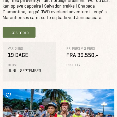
Tag med på eventyr i det nordlige Brasilien, hvor du bl.a.
kan opleve capoeira i Salvador, trekke i Chapada
Diamantina, tag på 4WD overland adventure i Lençóis
Maranhenses samt surfe og bade ved Jericoacoara.
Læs mere
VARIGHED
PR. PERS V. 2 PERS
19 DAGE
FRA 39.550,-
BEDST
INKL. FLY
JUNI - SEPTEMBER