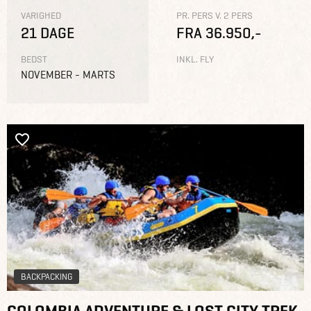
VARIGHED
PR. PERS V. 2 PERS
21 DAGE
FRA 36.950,-
BEDST
INKL. FLY
NOVEMBER - MARTS
BACKPACKING
COLOMBIA ADVENTURE & LOST CITY TREK