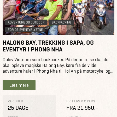
ADVENTURE OG OUTDOOR
BACKPACKING
FOR DE EVENTYRLYSTNE
HALONG BAY, TREKKING I SAPA, OG
EVENTYR I PHONG NHA
Oplev Vietnam som backpacker. På denne rejse skal du
bl.a. opleve magiske Halong Bay, køre fra de vilde
adventure huler i Phong Nha til Hoi An på motorcykel og...
Læs mere
VARIGHED
PR. PERS V. 2 PERS
25 DAGE
FRA 21.950,-