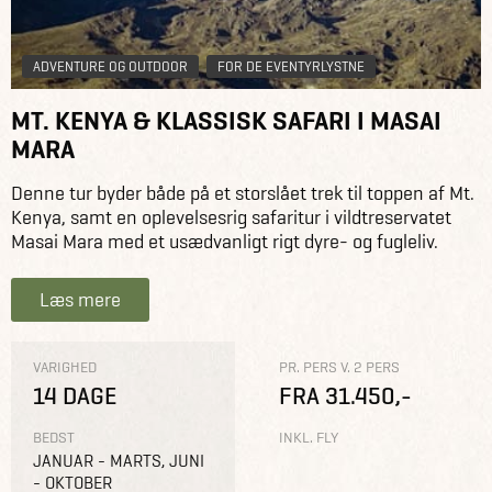
ADVENTURE OG OUTDOOR
FOR DE EVENTYRLYSTNE
MT. KENYA & KLASSISK SAFARI I MASAI
MARA
Denne tur byder både på et storslået trek til toppen af Mt.
Kenya, samt en oplevelsesrig safaritur i vildtreservatet
Masai Mara med et usædvanligt rigt dyre- og fugleliv.
Læs mere
VARIGHED
PR. PERS V. 2 PERS
14 DAGE
FRA 31.450,-
BEDST
INKL. FLY
JANUAR - MARTS, JUNI
- OKTOBER