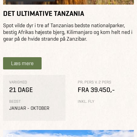
DET ULTIMATIVE TANZANIA
Spot vilde dyr i tre af Tanzanias bedste nationalparker,
bestig Afrikas højeste bjerg, Kilimanjaro og kom helt ned i
gear på de hvide strande på Zanzibar.
Læs mere
VARIGHED
PR. PERS V. 2 PERS
21 DAGE
FRA 39.450,-
BEDST
INKL. FLY
JANUAR - OKTOBER