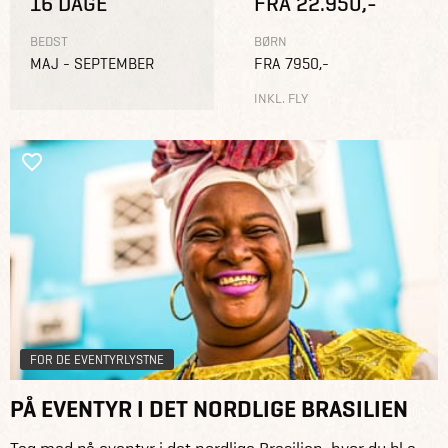
16 DAGE
FRA 22.950,-
BEDST
BØRN
MAJ - SEPTEMBER
FRA 7950,-
INKL. FLY
FOR DE EVENTYRLYSTNE
PÅ EVENTYR I DET NORDLIGE BRASILIEN