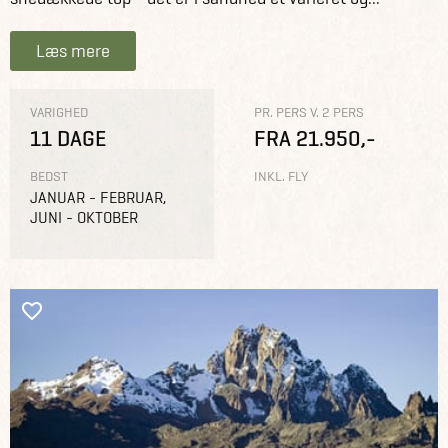
Læs mere
VARIGHED
PR. PERS V. 2 PERS
11 DAGE
FRA 21.950,-
BEDST
INKL. FLY
JANUAR - FEBRUAR,
JUNI - OKTOBER