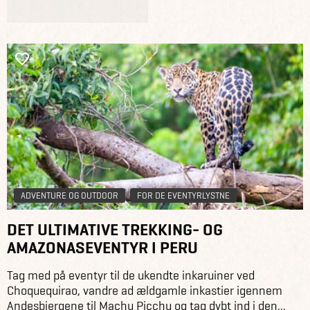
ADVENTURE OG OUTDOOR
FOR DE EVENTYRLYSTNE
DET ULTIMATIVE TREKKING- OG
AMAZONASEVENTYR I PERU
Tag med på eventyr til de ukendte inkaruiner ved
Choquequirao, vandre ad ældgamle inkastier igennem
Andesbjergene til Machu Picchu og tag dybt ind i den...