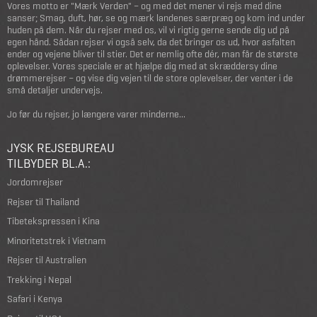
Vores motto er "Mærk Verden" – og med det mener vi rejs med dine
sanser; Smag, duft, hør, se og mærk landenes særpræg og kom ind under
huden på dem. Når du rejser med os, vil vi rigtig gerne sende dig ud på
egen hånd. Sådan rejser vi også selv, da det bringer os ud, hvor asfalten
ender og vejene bliver til stier. Det er nemlig ofte dér, man får de største
oplevelser. Vores speciale er at hjælpe dig med at skræddersy dine
drømmerejser – og vise dig vejen til de store oplevelser, der venter i de
små detaljer undervejs.
Jo før du rejser, jo længere varer minderne...
JYSK REJSEBUREAU
TILBYDER BL.A.:
Jordomrejser
Rejser til Thailand
Tibetekspressen i Kina
Minoritetstrek i Vietnam
Rejser til Australien
Trekking i Nepal
Safari i Kenya