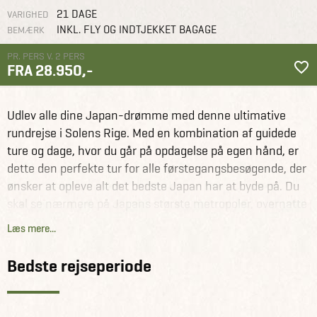
21 DAGE
VARIGHED
INKL. FLY OG INDTJEKKET BAGAGE
BEMÆRK
PR. PERS V. 2 PERS
FRA 28.950,-
Japan
Rejseforslag
Den store Japan rundrejse
Udlev alle dine Japan-drømme med denne ultimative
rundrejse i Solens Rige. Med en kombination af guidede
ture og dage, hvor du går på opdagelse på egen hånd, er
dette den perfekte tur for alle førstegangsbesøgende, der
ønsker at opleve alt det bedste Japan har at byde på. Du
skal se nærmere på Japans største metropoler, overnatte
i en traditionel ryokan, besøge nogle af landets
Læs mere...
smukkeste og mest forførende byer, dykke ned i den
japanske kultur og historie, på udflugt til en kunstø og
Bedste rejseperiode
spise dig vej gennem Japans gastronomiske højborg. På
denne rejse kan du ligeledes fordybe dig i hands-on-
oplevelser såsom sushifremstilling og en cykeltur