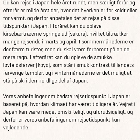
Du kan rejse i Japan hele året rundt, men særligt forår og
gennem et af Japans smukke landskaber på kunstnerøen
efterår er milde årstider, hvor det hverken er for koldt eller
Naoshima. Forbered dig på en rejse for livet!
for varmt, og derfor anbefales det at rejse på disse
tidspunkter i Japan. I foråret kan du opleve
Rejseforslaget inkluderer en skræddersyet rejsehåndbog
kirsebærtræerne springe ud (sakura), hvilket tiltrækker
med forslag til oplevelser og must sees, anbefalede tog-
mange rejsende i marts og april. I sommermånederne er
og busrejseplaner, tips til at rejse i Japan og meget mere.
der færre turister, men du skal være forberedt på en del
mere regn. I efteråret kan du opleve de smukke
Få information og fakta om Japan her
løvfaldsfarver (koyo), som står i smuk kontrast til landets
Se alle vores andre fantastiske rejseforslag på Japan
farverige templer, og i vintermånederne er det muligt at
her
stå på ski i den nordlige del af Japan.
Vores anbefalinger om bedste rejsetidspunkt i Japan er
baseret på, hvordan klimaet har været tidligere år. Vejret i
Japan kan være meget omskifteligt og uforudsigeligt, og
derfor er vores anbefalinger om rejsetidspunkt kun
vejledende.