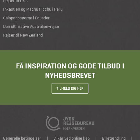
Rejser til USA
Inkastien og Machu Picchu i Peru
Galapagosøerne i Ecuador
Den ultimative Australien-rejse
Rejser til New Zealand
FÅ INSPIRATION OG GODE TILBUD I
NYHEDSBREVET
TILMELD DIG HER
Generelle betingelser
|
Vilkår ved online køb
|
Billetændring
|