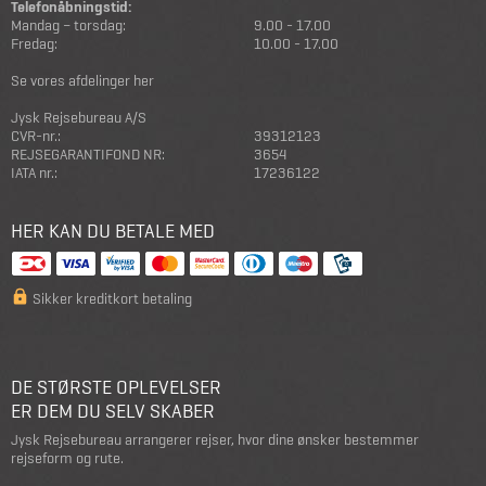
Telefonåbningstid:
Mandag – torsdag:
9.00 - 17.00
Fredag:
10.00 - 17.00
Se vores afdelinger her
Jysk Rejsebureau A/S
CVR-nr.:
39312123
REJSEGARANTIFOND NR:
3654
IATA nr.:
17236122
HER KAN DU BETALE MED
Sikker kreditkort betaling
DE STØRSTE OPLEVELSER
ER DEM DU SELV SKABER
Jysk Rejsebureau arrangerer rejser, hvor dine ønsker bestemmer
rejseform og rute.