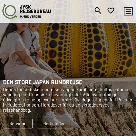
DEN STORE JAPAN RUNDREJSE
Denne fantastiske rundrejse i Japan kombinerer kultur, natur og
vandring med klassiske seværdigheder. Alle overnatninger,
udvalgte ture og oplevelser samt et 14-dages Japan Rail Pass er
inkluderet i prisen. Herudover får du en skræddersyet
rejsehåndbog.
Se video
Se billeder