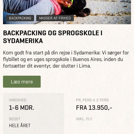
BACKPACKING
MASSER AF FRIHED
BACKPACKING OG SPROGSKOLE I
SYDAMERIKA
Kom godt fra start på din rejse i Sydamerika: Vi sørger for
flybillet og en uges sprogskole i Buenos Aires, inden du
fortsætter dit eventyr, der slutter i Lima.
Læs mere
VARIGHED
PR. PERS V. 2 PERS
1-6 MDR.
FRA 13.950,-
BEDST
INKL. FLY
HELE ÅRET