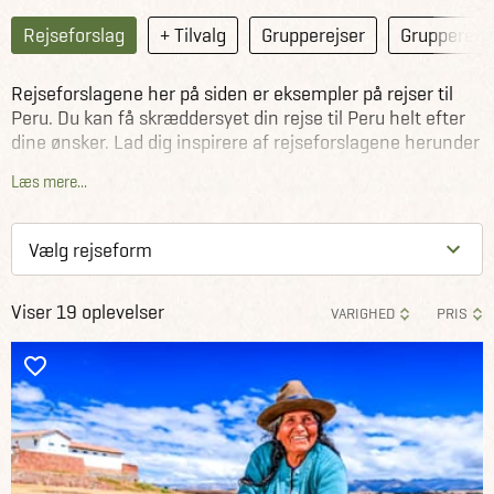
Rejseforslag
+ Tilvalg
Grupperejser
Grupperejse
Rejseforslagene her på siden er eksempler på rejser til
Peru. Du kan få skræddersyet din rejse til Peru helt efter
dine ønsker. Lad dig inspirere af rejseforslagene herunder
som Jysk Rejsebureaus rejseeksperter har sammensat,
Læs mere...
eller kontakt os allerede i dag og lad os sammen
planlægge din rejse til Peru.
Viser 19 oplevelser
VARIGHED
PRIS