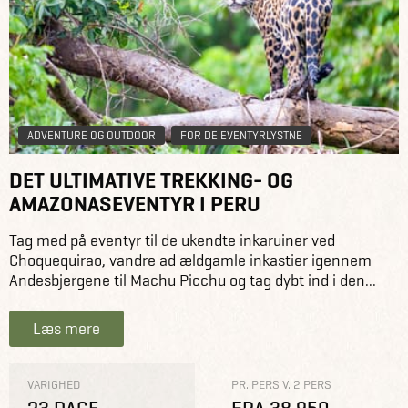
ADVENTURE OG OUTDOOR
FOR DE EVENTYRLYSTNE
DET ULTIMATIVE TREKKING- OG
AMAZONASEVENTYR I PERU
Tag med på eventyr til de ukendte inkaruiner ved
Choquequirao, vandre ad ældgamle inkastier igennem
Andesbjergene til Machu Picchu og tag dybt ind i den...
Læs mere
VARIGHED
PR. PERS V. 2 PERS