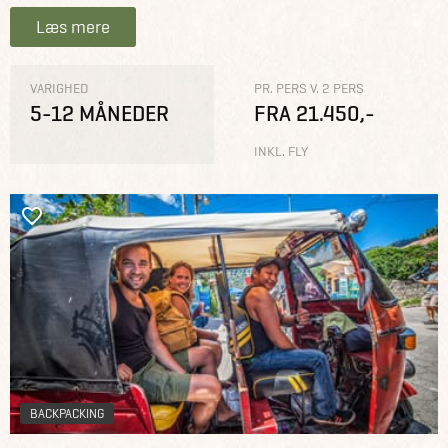
Læs mere
VARIGHED
PR. PERS V. 2 PERS
5-12 MÅNEDER
FRA 21.450,-
INKL. FLY
BACKPACKING