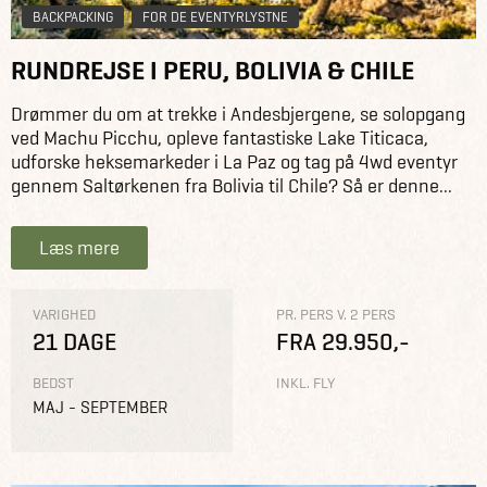
BACKPACKING
FOR DE EVENTYRLYSTNE
RUNDREJSE I PERU, BOLIVIA & CHILE
Drømmer du om at trekke i Andesbjergene, se solopgang
ved Machu Picchu, opleve fantastiske Lake Titicaca,
udforske heksemarkeder i La Paz og tag på 4wd eventyr
gennem Saltørkenen fra Bolivia til Chile? Så er denne...
Læs mere
VARIGHED
PR. PERS V. 2 PERS
21 DAGE
FRA 29.950,-
BEDST
INKL. FLY
MAJ - SEPTEMBER