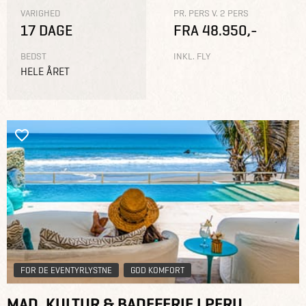
VARIGHED
PR. PERS V. 2 PERS
17 DAGE
FRA 48.950,-
BEDST
INKL. FLY
HELE ÅRET
FOR DE EVENTYRLYSTNE
GOD KOMFORT
MAD, KULTUR & BADEFERIE I PERU