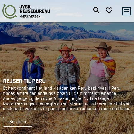
REJSER TIL PERU
Et helt kontinent i ét land - sådan kan Peru beskrives. I Peru
findes alt fra den endeløse ørken til de himmelstræbende
Andesbjerge og den dybe Amazonjungle. Nyd de lange
kyststrækninger med ægte strandstemning, pulserende storbyer,
sneklædte vulkaner, imponerende inka-ruiner og brusende floder.
Se video