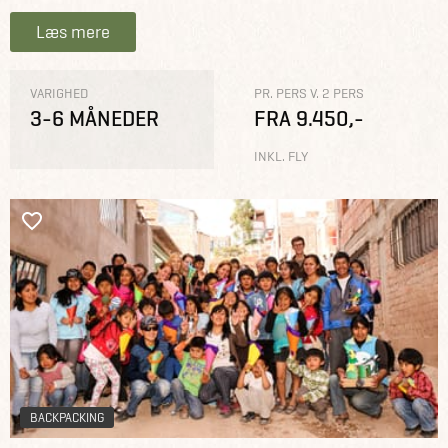
Læs mere
VARIGHED
PR. PERS V. 2 PERS
3-6 MÅNEDER
FRA 9.450,-
INKL. FLY
BACKPACKING