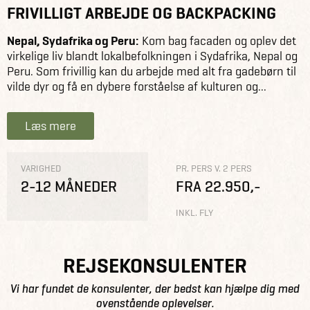
FRIVILLIGT ARBEJDE OG BACKPACKING
Nepal, Sydafrika og Peru:
Kom bag facaden og oplev det
virkelige liv blandt lokalbefolkningen i Sydafrika, Nepal og
Peru. Som frivillig kan du arbejde med alt fra gadebørn til
vilde dyr og få en dybere forståelse af kulturen og...
Læs mere
VARIGHED
PR. PERS V. 2 PERS
2-12 MÅNEDER
FRA 22.950,-
INKL. FLY
REJSEKONSULENTER
Vi har fundet de konsulenter, der bedst kan hjælpe dig med
ovenstående oplevelser.