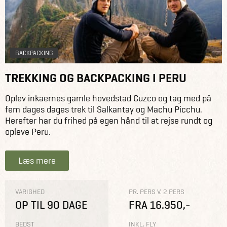
BACKPACKING
TREKKING OG BACKPACKING I PERU
Oplev inkaernes gamle hovedstad Cuzco og tag med på
fem dages dages trek til Salkantay og Machu Picchu.
Herefter har du frihed på egen hånd til at rejse rundt og
opleve Peru.
Læs mere
VARIGHED
PR. PERS V. 2 PERS
OP TIL 90 DAGE
FRA 16.950,-
BEDST
INKL. FLY