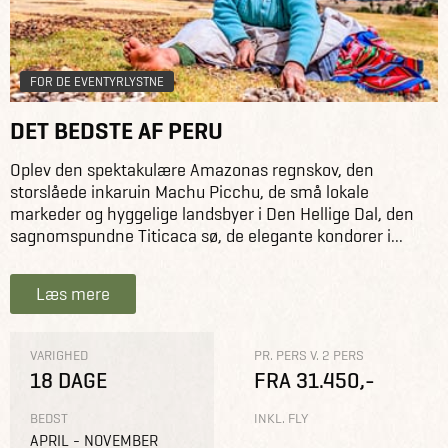
FOR DE EVENTYRLYSTNE
DET BEDSTE AF PERU
Oplev den spektakulære Amazonas regnskov, den
storslåede inkaruin Machu Picchu, de små lokale
markeder og hyggelige landsbyer i Den Hellige Dal, den
sagnomspundne Titicaca sø, de elegante kondorer i...
Læs mere
VARIGHED
PR. PERS V. 2 PERS
18 DAGE
FRA 31.450,-
BEDST
INKL. FLY
APRIL - NOVEMBER