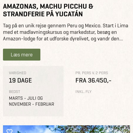
AMAZONAS, MACHU PICCHU &
STRANDFERIE PÅ YUCATÁN
Tag på en unik rejse gennem Peru og Mexico. Start i Lima
med et madlavningskursus og markedstur, besøg en
Amazon-lodge for at udforske dyrelivet, og vandr den...
Læs mere
VARIGHED
PR. PERS V. 2 PERS
19 DAGE
FRA 36.450,-
BEDST
INKL. FLY
MARTS - JULI OG
NOVEMBER - FEBRUAR