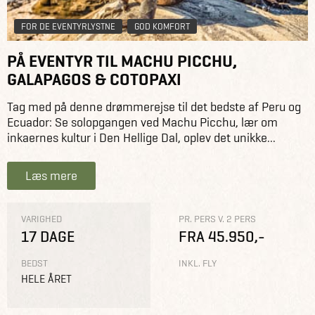
FOR DE EVENTYRLYSTNE
GOD KOMFORT
PÅ EVENTYR TIL MACHU PICCHU,
GALAPAGOS & COTOPAXI
Tag med på denne drømmerejse til det bedste af Peru og
Ecuador: Se solopgangen ved Machu Picchu, lær om
inkaernes kultur i Den Hellige Dal, oplev det unikke...
Læs mere
VARIGHED
PR. PERS V. 2 PERS
17 DAGE
FRA 45.950,-
BEDST
INKL. FLY
HELE ÅRET