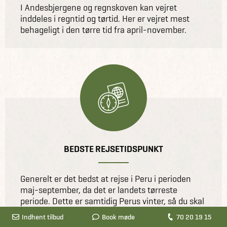
I Andesbjergene og regnskoven kan vejret
inddeles i regntid og tørtid. Her er vejret mest
behageligt i den tørre tid fra april-november.
BEDSTE REJSETIDSPUNKT
Generelt er det bedst at rejse i Peru i perioden
maj-september, da det er landets tørreste
periode. Dette er samtidig Perus vinter, så du skal
være opmærksom på, at temperaturen i bjergene
Indhent tilbud
Book møde
70 20 19 15
og ørkenområderne falder drastisk om natten.