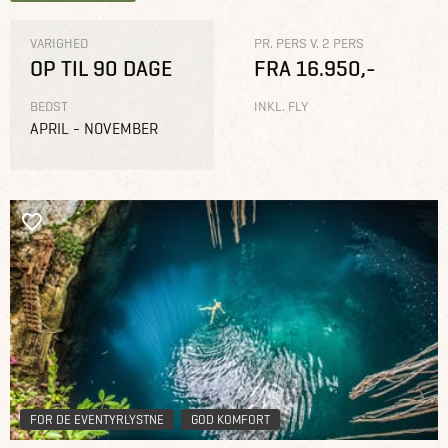
VARIGHED
PR. PERS V. 2 PERS
OP TIL 90 DAGE
FRA 16.950,-
BEDST
INKL. FLY
APRIL - NOVEMBER
FOR DE EVENTYRLYSTNE
GOD KOMFORT