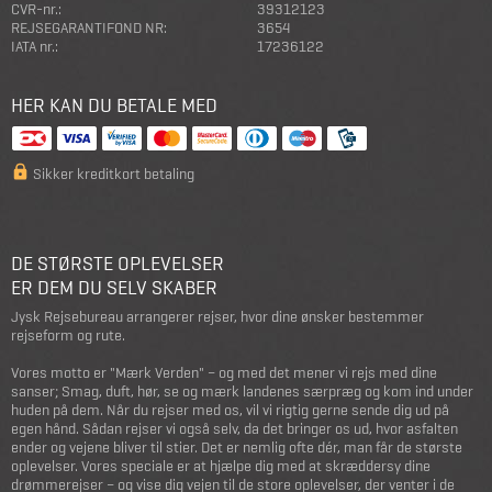
CVR-nr.:
39312123
REJSEGARANTIFOND NR:
3654
IATA nr.:
17236122
HER KAN DU BETALE MED
Sikker kreditkort betaling
DE STØRSTE OPLEVELSER
ER DEM DU SELV SKABER
Jysk Rejsebureau arrangerer rejser, hvor dine ønsker bestemmer
rejseform og rute.
Vores motto er "Mærk Verden" – og med det mener vi rejs med dine
sanser; Smag, duft, hør, se og mærk landenes særpræg og kom ind under
huden på dem. Når du rejser med os, vil vi rigtig gerne sende dig ud på
egen hånd. Sådan rejser vi også selv, da det bringer os ud, hvor asfalten
ender og vejene bliver til stier. Det er nemlig ofte dér, man får de største
oplevelser. Vores speciale er at hjælpe dig med at skræddersy dine
drømmerejser – og vise dig vejen til de store oplevelser, der venter i de