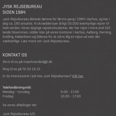
JYSK REJSEBUREAU
SIDEN 1984
Jysk Rejsebureau åbnede dørene for første gang i 1984 i Aarhus, og har i
dag ca. 180 ansatte. Vi skræddersyer årligt 20.000 eventyrlige rejser til
hele verden. Vores dygtige rejsekonsulenter, der har rejst i mere end 165
lande tilsammen, sidder klar på vores kontorer i Aarhus, Aalborg, Herning,
Kolding, København og Odense for at sikre dig en rejse ud over det
sædvanlige.
Læs mere om Jysk Rejsebureau
.
KONTAKT OS
Skriv til os på
maerkverden@jr.dk
Ring til os på
70 20 19 15
Er du interesseret i job hos Jysk Rejsebureau?
Klik her
.
Telefonåbningstid:
Mandag – torsdag:
9.00 - 17.00
Fredag:
10.00 - 17.00
Se vores afdelinger her
Jysk Rejsebureau A/S