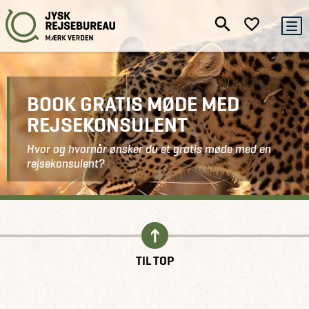
BOOK GRATIS MØDE MED
REJSEKONSULENT
Hvor og hvornår ønsker du et gratis møde med en
rejsekonsulent?
Kontakt
Book gratis møde
TIL TOP