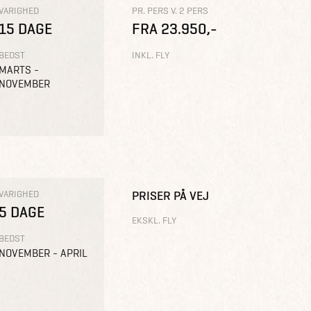
VARIGHED
PR. PERS V. 2 PERS
15 DAGE
FRA 23.950,-
BEDST
INKL. FLY
MARTS -
NOVEMBER
VARIGHED
PRISER PÅ VEJ
5 DAGE
EKSKL. FLY
BEDST
NOVEMBER - APRIL