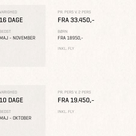
VARIGHED
PR. PERS V. 2 PERS
16 DAGE
FRA 33.450,-
BEDST
BØRN
MAJ - NOVEMBER
FRA 18950,-
INKL. FLY
VARIGHED
PR. PERS V. 2 PERS
10 DAGE
FRA 19.450,-
BEDST
INKL. FLY
MAJ - OKTOBER