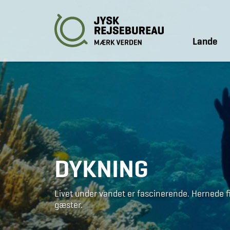
Lande
DYKNING
Livet under vandet er fascinerende. Hernede 
gæster.