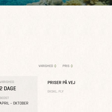
VARIGHED
PRIS
VARIGHED
PRISER PÅ VEJ
2 DAGE
EKSKL. FLY
BEDST
APRIL - OKTOBER