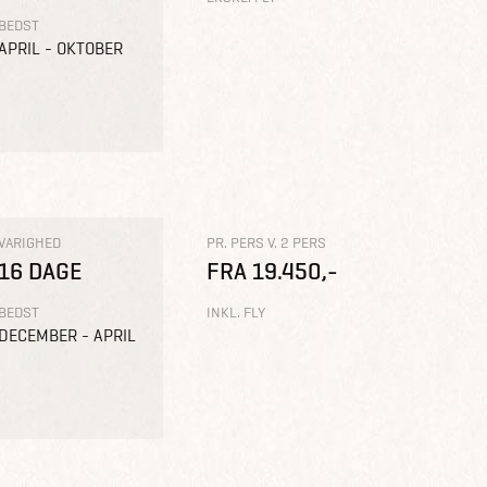
BEDST
APRIL - OKTOBER
VARIGHED
PR. PERS V. 2 PERS
16 DAGE
FRA 19.450,-
BEDST
INKL. FLY
DECEMBER - APRIL