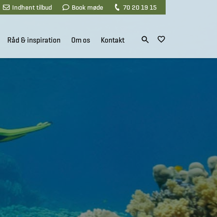
Indhent tilbud
Book møde
70 20 19 15
Råd & inspiration
Om os
Kontakt