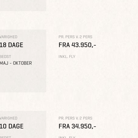
VARIGHED
PR. PERS V. 2 PERS
18 DAGE
FRA 43.950,-
BEDST
INKL. FLY
MAJ - OKTOBER
VARIGHED
PR. PERS V. 2 PERS
10 DAGE
FRA 34.950,-
BEDST
INKL. FLY