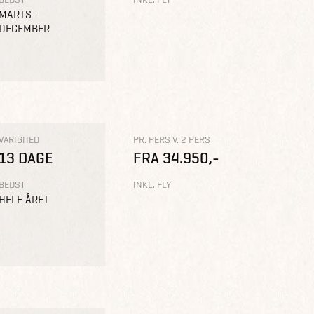
MARTS -
DECEMBER
VARIGHED
PR. PERS V. 2 PERS
13 DAGE
FRA 34.950,-
BEDST
INKL. FLY
HELE ÅRET