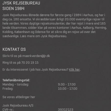
JYSK REJSEBUREAU
SIDEN 1984
Jysk Rejsebureau åbnede dørene for første gang i 1984 i Aarhus, og har i
dag ca. 180 ansatte. Vi skræddersyer årligt 20.000 eventyrlige rejser til
hele verden. Vores dygtige rejsekonsulenter, der har rejst i mere end 165
lande tilsammen, sidder klar på vores kontorer i Aarhus, Aalborg, Herning,
Kolding, København og Odense for at sikre dig en rejse ud over det
sædvanlige.
Læs mere om Jysk Rejsebureau
.
KONTAKT OS
Skriv til os på
maerkverden@jr.dk
Ring til os på
70 20 19 15
Er du interesseret i job hos Jysk Rejsebureau?
Klik her
.
Telefonåbningstid:
Mandag – torsdag:
9.00 - 17.00
Fredag:
10.00 - 17.00
Se vores afdelinger her
Jysk Rejsebureau A/S
CVR-nr.:
39312123