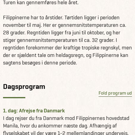
Turen kan gennemføres hele året.
den sjældne spøgelsesabe Tartier, der ikke er større end
en menneskehånd. Af andre sjove oplevelser kan du
Filippinerne har to årstider. Tørtiden ligger i perioden
prøve flodcruise og stand-up paddle boarding på Bohols
november til maj. Her er gennemsnitstemperaturen ca.
Loboc-flod.
28 grader. Regntiden ligger fra juni til oktober, og her
stiger gennemsnitstemperaturen til ca. 32 grader. I
Fra Panglao og Bohol går rejsen videre til øen Siquijor, der
regntiden forekommer der kraftige tropiske regnskyl, men
ligger ud for Cebus sydvestlige kyststrækning. På øen
der er sjældent tale om heldagsregn, og Filippinerne kan
finder du en række mindre vandfald, flotte strande og et
sagtens besøges i denne periode.
liv under vandet, som er intet mindre end fantastisk! Øen
er desuden kendt for befolkningens overtro, da mange af
de lokale tror på overnaturlige fænomener, hvilket har
Dagsprogram
givet øen tilnavnet "Filippinernes Jamaica.”
Fold program ud
Du flyver hjem fra byen Dumaguete og har en enkelt
overnatning i Manila inden hjemrejsen til Danmark.
1. dag: Afrejse fra Danmark
I dag rejser du fra Danmark mod Filippinernes hovedstad
Få information og fakta om Filippinerne her.
Manila, hvor du ankommer næste dag. Afhængig af
Se alle vores andre spændende rejseforslag i
flyselskabet vil der være 1-2 mellemlandinger undervejs.