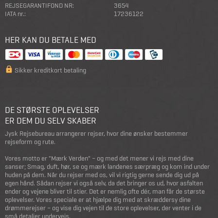
REJSEGARANTIFOND NR:
3654
IATA nr.:
17236122
HER KAN DU BETALE MED
Sikker kreditkort betaling
DE STØRSTE OPLEVELSER
ER DEM DU SELV SKABER
Jysk Rejsebureau arrangerer rejser, hvor dine ønsker bestemmer
rejseform og rute.
Vores motto er "Mærk Verden" – og med det mener vi rejs med dine
sanser; Smag, duft, hør, se og mærk landenes særpræg og kom ind under
huden på dem. Når du rejser med os, vil vi rigtig gerne sende dig ud på
egen hånd. Sådan rejser vi også selv, da det bringer os ud, hvor asfalten
ender og vejene bliver til stier. Det er nemlig ofte dér, man får de største
oplevelser. Vores speciale er at hjælpe dig med at skræddersy dine
drømmerejser – og vise dig vejen til de store oplevelser, der venter i de
små detaljer undervejs.