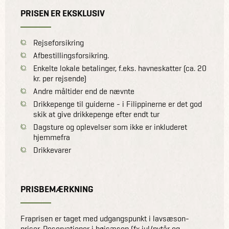
PRISEN ER EKSKLUSIV
Rejseforsikring
Afbestillingsforsikring.
Enkelte lokale betalinger, f.eks. havneskatter (ca. 20
kr. per rejsende)
Andre måltider end de nævnte
Drikkepenge til guiderne - i Filippinerne er det god
skik at give drikkepenge efter endt tur
Dagsture og oplevelser som ikke er inkluderet
hjemmefra
Drikkevarer
PRISBEMÆRKNING
Fraprisen er taget med udgangspunkt i lavsæson-
priser. Reservationer i højsæson (fx jul/nytår og