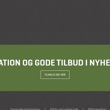
ATION OG GODE TILBUD I NY
TILMELD DIG HER
Generelle betingelser
|
Vilkår ved online køb
|
Billetændring