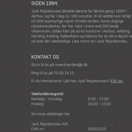
SIDEN 1984
Jysk Rejsebureau åbnede dørene for første gang i 1984 i
Aarhus, og har i dag ca. 180 ansatte. Vi skræddersyer årligt
20.000 eventyrlige rejser til hele verden. Vores dygtige
rejsekonsulenter, der har rejst i mere end 165 lande
tilsammen, sidder klar på vores kontorer i Aarhus, Aalborg,
Herning, Kolding, København og Odense for at sikre dig en r
ud over det sædvanlige.
Læs mere om Jysk Rejsebureau
.
KONTAKT OS
Skriv til os på
maerkverden@jr.dk
Ring til os på
70 20 19 15
Er du interesseret i job hos Jysk Rejsebureau?
Klik her
.
Telefonåbningstid:
Mandag – torsdag:
9.00 - 17.00
Fredag:
10.00 - 17.00
Se vores afdelinger her
Jysk Rejsebureau A/S
CVR-nr.:
39312123