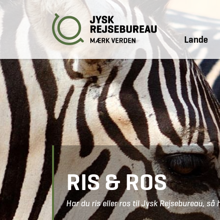
Lande
RIS & ROS
Har du ris eller ros til Jysk Rejsebureau, så 