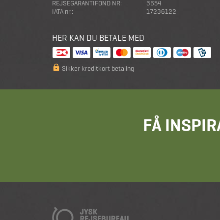
REJSEGARANTIFOND NR:
3654
IATA nr.:
17236122
HER KAN DU BETALE MED
Sikker kreditkort betaling
FÅ INSPIR