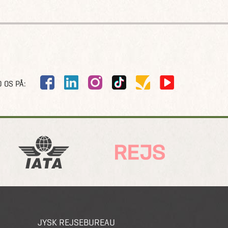
 OS PÅ:
JYSK REJSEBUREAU