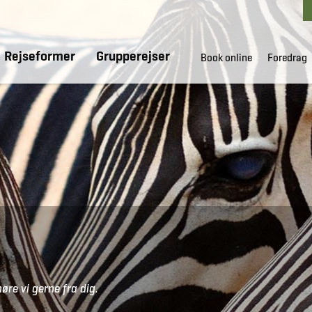
Rejseformer
Grupperejser
Book online
Foredrag
høre vi gerne fra dig.