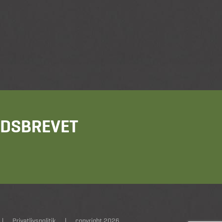
HEDSBREVET
|
Privatlivspolitik
|
copyright 2026