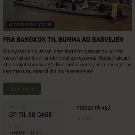
ADVENTURE OG OUTDOOR
FRA BANGKOK TIL BURMA AD BAGVEJEN
Du krydser en grænse, som indtil for ganske nyligt har
været lukket land for almindelige rejsende. Og det faktum,
at du højst sandsynligt ikke møder andre, som har rejst ad
samme rute, taler til din indre eventyrer!
Læs mere
VARIGHED
PRISER PÅ VEJ
OP TIL 30 DAGE
INKL. FLY
BEDST
JANUAR - APRIL