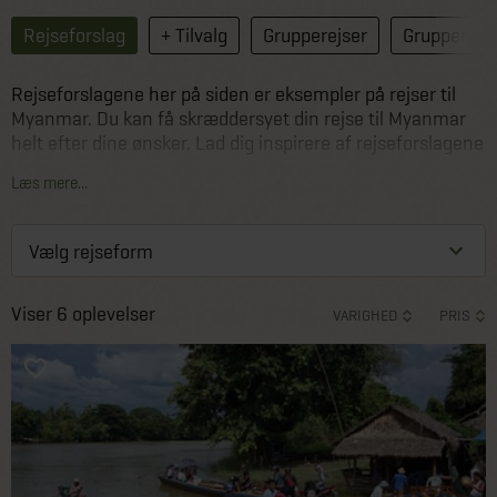
Rejseforslag
+ Tilvalg
Grupperejser
Grupperejse
Rejseforslagene her på siden er eksempler på rejser til
Myanmar. Du kan få skræddersyet din rejse til Myanmar
helt efter dine ønsker. Lad dig inspirere af rejseforslagene
herunder som Jysk Rejsebureaus rejseeksperter har
Læs mere...
sammensat, eller kontakt os allerede i dag og lad os
sammen planlægge din rejse til Myanmar.
Viser 6 oplevelser
VARIGHED
PRIS