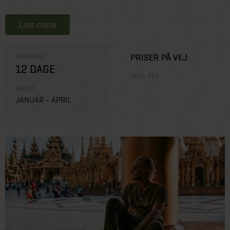
Læs mere
VARIGHED
PRISER PÅ VEJ
12 DAGE
INKL. FLY
BEDST
JANUAR - APRIL