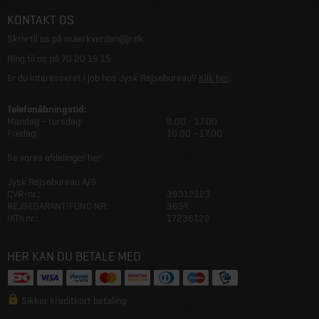
KONTAKT OS
Skriv til os på
maerkverden@jr.dk
Ring til os på
70 20 19 15
Er du interesseret i job hos Jysk Rejsebureau?
Klik her
.
Telefonåbningstid:
Mandag – torsdag:
9.00 - 17.00
Fredag:
10.00 - 17.00
Se vores afdelinger her
Jysk Rejsebureau A/S
CVR-nr.:
39312123
REJSEGARANTIFOND NR:
3654
IATA nr.:
17236122
HER KAN DU BETALE MED
Sikker kreditkort betaling