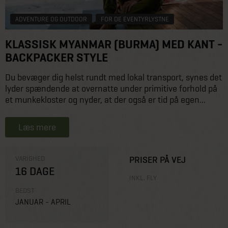
ADVENTURE OG OUTDOOR
FOR DE EVENTYRLYSTNE
KLASSISK MYANMAR (BURMA) MED KANT -
BACKPACKER STYLE
Du bevæger dig helst rundt med lokal transport, synes det
lyder spændende at overnatte under primitive forhold på
et munkekloster og nyder, at der også er tid på egen...
Læs mere
VARIGHED
PRISER PÅ VEJ
16 DAGE
INKL. FLY
BEDST
JANUAR - APRIL