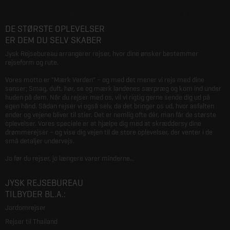
DE STØRSTE OPLEVELSER
ER DEM DU SELV SKABER
Jysk Rejsebureau arrangerer rejser, hvor dine ønsker bestemmer
rejseform og rute.
Vores motto er "Mærk Verden" – og med det mener vi rejs med dine
sanser; Smag, duft, hør, se og mærk landenes særpræg og kom ind under
huden på dem. Når du rejser med os, vil vi rigtig gerne sende dig ud på
egen hånd. Sådan rejser vi også selv, da det bringer os ud, hvor asfalten
ender og vejene bliver til stier. Det er nemlig ofte dér, man får de største
oplevelser. Vores speciale er at hjælpe dig med at skræddersy dine
drømmerejser – og vise dig vejen til de store oplevelser, der venter i de
små detaljer undervejs.
Jo før du rejser, jo længere varer minderne...
JYSK REJSEBUREAU
TILBYDER BL.A.:
Jordomrejser
Rejser til Thailand