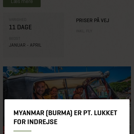
Læs mere
VARIGHED
PRISER PÅ VEJ
11 DAGE
INKL. FLY
BEDST
JANUAR - APRIL
MYANMAR (BURMA) ER PT. LUKKET
FOR INDREJSE
BACKPACKING