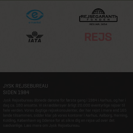
JYSK REJSEBUREAU
SIDEN 1984
Jysk Rejsebureau åbnede dørene for første gang i 1984 i Aarhus, og har i
dag ca. 180 ansatte. Vi skræddersyer årligt 20.000 eventyrlige rejser til
hele verden. Vores dygtige rejsekonsulenter, der har rejst i mere end 165
lande tilsammen, sidder klar på vores kontorer i Aarhus, Aalborg, Herning,
Kolding, København og Odense for at sikre dig en rejse ud over det
sædvanlige.
Læs mere om Jysk Rejsebureau
.