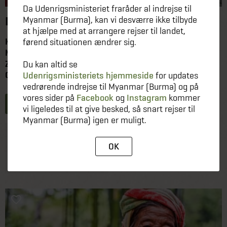
Da Udenrigsministeriet fraråder al indrejse til
DEN STORE ADVENTURE JORDOMREJSE
Myanmar (Burma), kan vi desværre ikke tilbyde
at hjælpe med at arrangere rejser til landet,
Kenya, Tanzania, Thailand, Laos, Cambodja, Vietnam,
førend situationen ændrer sig.
Myanmar, Malaysia, Indonesien, Australien, New
Zealand, Fransk Polynesien, USA, Mexico, Belize,
Du kan altid se
Guatemala, Honduras, Nicaragua, Costa Rica...
Udenrigsministeriets hjemmeside
for updates
vedrørende indrejse til Myanmar (Burma) og på
vores sider på
Facebook
og
Instagram
kommer
Læs mere
vi ligeledes til at give besked, så snart rejser til
Myanmar (Burma) igen er muligt.
VARIGHED
PR. PERS V. 2 PERS
OK
6-12 MÅNEDER
FRA 27.950,-
INKL. FLY