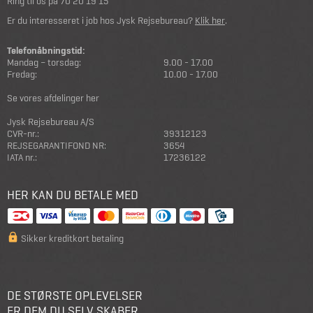
Ring til os på
70 20 19 15
Er du interesseret i job hos Jysk Rejsebureau?
Klik her
.
Telefonåbningstid:
Mandag – torsdag:
9.00 - 17.00
Fredag:
10.00 - 17.00
Se vores afdelinger her
Jysk Rejsebureau A/S
CVR-nr.:
39312123
REJSEGARANTIFOND NR:
3654
IATA nr.:
17236122
HER KAN DU BETALE MED
Sikker kreditkort betaling
DE STØRSTE OPLEVELSER
ER DEM DU SELV SKABER