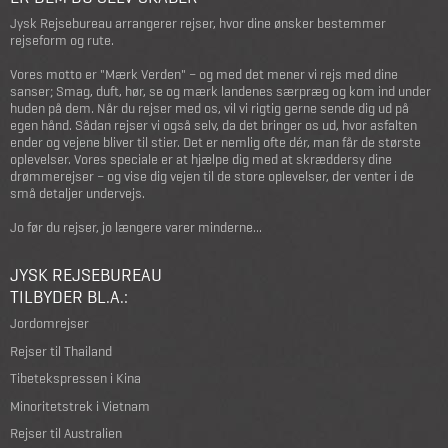
Jysk Rejsebureau arrangerer rejser, hvor dine ønsker bestemmer
rejseform og rute.
Vores motto er "Mærk Verden" – og med det mener vi rejs med dine
sanser; Smag, duft, hør, se og mærk landenes særpræg og kom ind under
huden på dem. Når du rejser med os, vil vi rigtig gerne sende dig ud på
egen hånd. Sådan rejser vi også selv, da det bringer os ud, hvor asfalten
ender og vejene bliver til stier. Det er nemlig ofte dér, man får de største
oplevelser. Vores speciale er at hjælpe dig med at skræddersy dine
drømmerejser – og vise dig vejen til de store oplevelser, der venter i de
små detaljer undervejs.
Jo før du rejser, jo længere varer minderne...
JYSK REJSEBUREAU
TILBYDER BL.A.:
Jordomrejser
Rejser til Thailand
Tibetekspressen i Kina
Minoritetstrek i Vietnam
Rejser til Australien