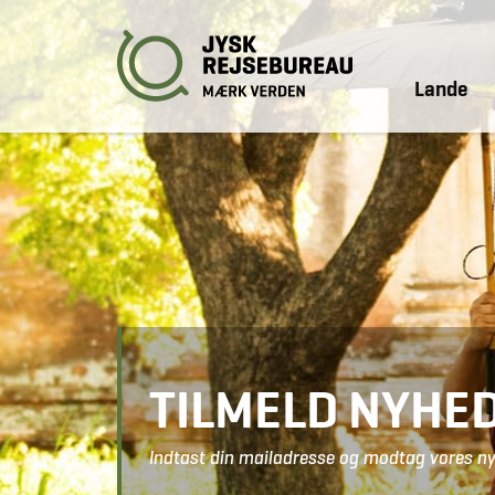
Lande
TILMELD NYHE
Indtast din mailadresse og modtag vores ny