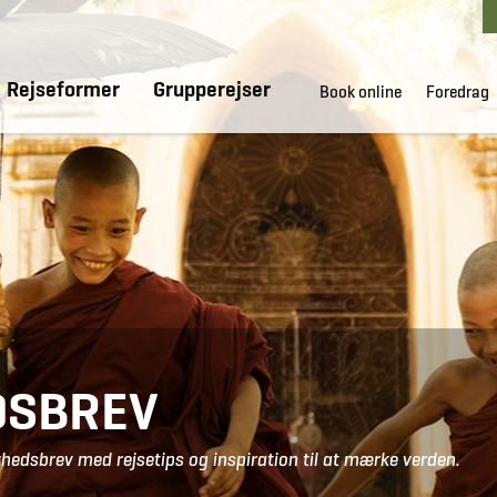
Rejseformer
Grupperejser
Book online
Foredrag
DSBREV
hedsbrev med rejsetips og inspiration til at mærke verden.