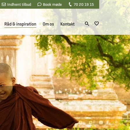
Indhent tilbud
Book møde
70 20 19 15
Råd & inspiration
Om os
Kontakt