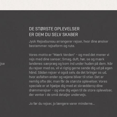
DE STØRSTE OPLEVELSER
ER DEM DU SELV SKABER
Jysk Rejsebureau arrangerer rejser, hvor dine ønsker
bestemmer rejseform og rute.
Vores motto er "Mærk Verden" – og med det mener vi
rejs med dine sanser; Smag, duft, hør, se og mærk
ejse
landenes særpræg og kom ind under huden på dem. Når
du rejser med os, vil vi rigtig gerne sende dig ud på egen
hånd. Sådan rejser vi også selv, da det bringer os ud,
hvor asfalten ender og vejene bliver til stier. Det er
nemlig ofte dér, man får de største oplevelser. Vores
speciale er at hjælpe dig med at skræddersy dine
drømmerejser – og vise dig vejen til de store oplevelser,
der venter i de små detaljer undervejs.
Jo før du rejser, jo længere varer minderne...