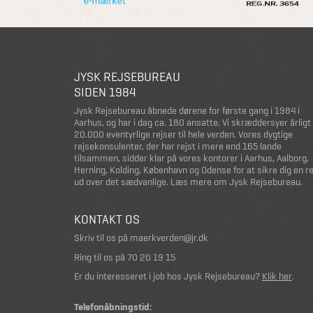
JYSK REJSEBUREAU
SIDEN 1984
Jysk Rejsebureau åbnede dørene for første gang i 1984 i
Aarhus, og har i dag ca. 180 ansatte. Vi skræddersyer årligt
20.000 eventyrlige rejser til hele verden. Vores dygtige
rejsekonsulenter, der har rejst i mere end 165 lande
tilsammen, sidder klar på vores kontorer i Aarhus, Aalborg,
Herning, Kolding, København og Odense for at sikre dig en r
ud over det sædvanlige.
Læs mere om Jysk Rejsebureau
.
KONTAKT OS
Skriv til os på
maerkverden@jr.dk
Ring til os på
70 20 19 15
Er du interesseret i job hos Jysk Rejsebureau?
Klik her
.
Telefonåbningstid: