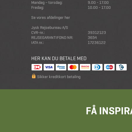
Mandag – torsdag:
9.00 - 17.00
Fredag:
10.00 - 17.00
Se vores afdelinger her
Jysk Rejsebureau A/S
CVR-nr.:
39312123
REJSEGARANTIFOND NR:
3654
IATA nr.:
17236122
HER KAN DU BETALE MED
Sikker kreditkort betaling
FÅ INSPIR