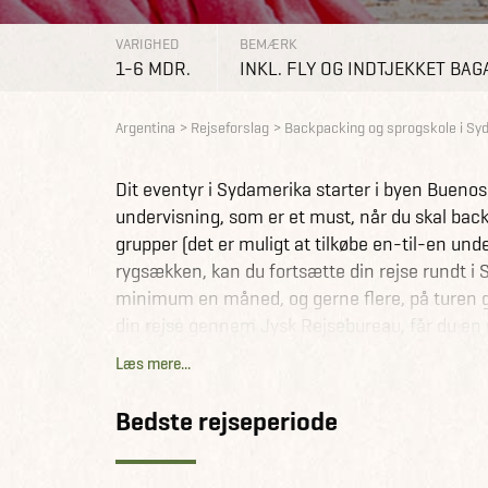
VARIGHED
BEMÆRK
1-6 MDR.
INKL. FLY OG INDTJEKKET BAG
Argentina
Rejseforslag
Backpacking og sprogskole i Sy
Dit eventyr i Sydamerika starter i byen Buenos
undervisning, som er et must, når du skal bac
grupper (det er muligt at tilkøbe en-til-en un
rygsækken, kan du fortsætte din rejse rundt i
minimum en måned, og gerne flere, på turen ge
din rejse gennem Jysk Rejsebureau, får du en 
og berejste rejsekonsulenter sidder klar til at
Læs mere...
Rejsekonsulenterne kan desuden hjælpe med de
Bedste rejseperiode
minimering af transporttid og gode forbindelse
børnerabatter, siddepladser i flyet og meget m