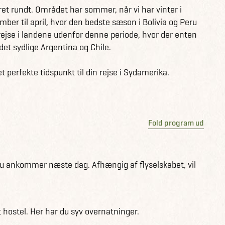
ret rundt. Området har sommer, når vi har vinter i
ber til april, hvor den bedste sæson i Bolivia og Peru
på Argentina her
rejse i landene udenfor denne periode, hvor der enten
 det sydlige Argentina og Chile.
å Chile her
 perfekte tidspunkt til din rejse i Sydamerika.
å Bolivia her
på Peru her
Fold program ud
u ankommer næste dag. Afhængig af flyselskabet, vil
t hostel. Her har du syv overnatninger.