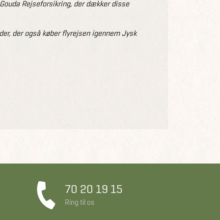
r Gouda Rejseforsikring, der dækker disse
nder, der også køber flyrejsen igennem Jysk
70 20 19 15
Ring til os