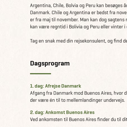
Argentina, Chile, Bolvia og Peru kan besøges å
Få information og fakta om Argentina her
Danmark. Chile og Argentina er bedst fra novem
Se alle vores andre fantastiske rejseforslag 
er fra maj til november. Man kan dog sagtens 
Få information og fakta om Chile her
kan være regntid i Bolivia og Peru eller vinter i
Se alle vores andre fantastiske rejseforslag p
Få information og fakta om Bolivia her
Tag en snak med din rejsekonsulent, og find det
Se alle vores andre fantastiske rejseforslag p
Få information og fakta om Peru her
Se alle vores andre fantastiske rejseforslag 
Dagsprogram
1. dag: Afrejse Danmark
Afgang fra Danmark mod Buenos Aires, hvor d
der være én til to mellemlandinger undervejs.
2. dag: Ankomst Buenos Aires
Ved ankomsten til Buenos Aires finder du til di