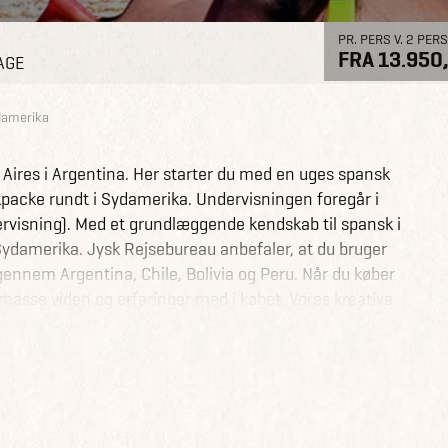
PR. PERS V. 2 PERS
FRA 13.950,
AGE
damerika
 Aires i Argentina. Her starter du med en uges spansk
kpacke rundt i Sydamerika. Undervisningen foregår i
dervisning). Med et grundlæggende kendskab til spansk i
 Sydamerika. Jysk Rejsebureau anbefaler, at du bruger
nnem Argentina, Chile, Bolivia og Peru. Når du køber
masse viden og erfaringer med i købet. Vores kreative
 videregive deres rejseerfaringer fra Sydamerika.
t, der har betydning for en god rejse, såsom
r, flyselskabernes alliancer, stop-over muligheder,
ere.