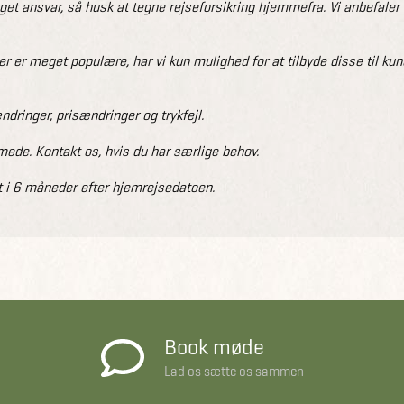
eget ansvar, så husk at tegne rejseforsikring hjemmefra. Vi anbefale
er er meget populære, har vi kun mulighed for at tilbyde disse til ku
dringer, prisændringer og trykfejl.
de. Kontakt os, hvis du har særlige behov.
 i 6 måneder efter hjemrejsedatoen.
Book møde
Lad os sætte os sammen