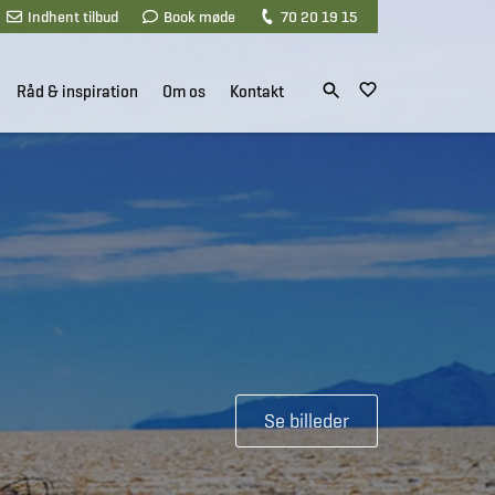
Indhent tilbud
Book møde
70 20 19 15
Råd & inspiration
Om os
Kontakt
Se billeder