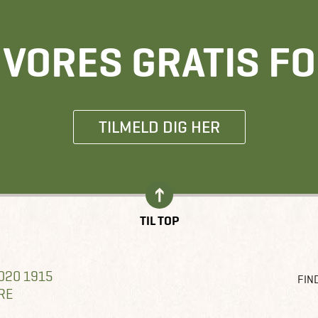
E VORES GRATIS F
TILMELD DIG HER
TIL TOP
020 1915
FIND
RE