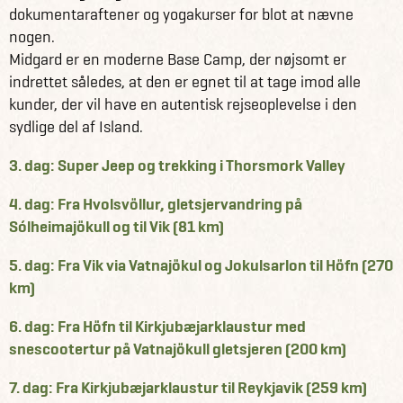
dokumentaraftener og yogakurser for blot at nævne
nogen.
Midgard er en moderne Base Camp, der nøjsomt er
indrettet således, at den er egnet til at tage imod alle
kunder, der vil have en autentisk rejseoplevelse i den
3. dag: Super Jeep og trekking i Thorsmork Valley
4. dag: Fra Hvolsvöllur, gletsjervandring på
Sólheimajökull og til Vik (81 km)
5. dag: Fra Vik via Vatnajökul og Jokulsarlon til Höfn (270
km)
6. dag: Fra Höfn til Kirkjubæjarklaustur med
snescootertur på Vatnajökull gletsjeren (200 km)
7. dag: Fra Kirkjubæjarklaustur til Reykjavik (259 km)