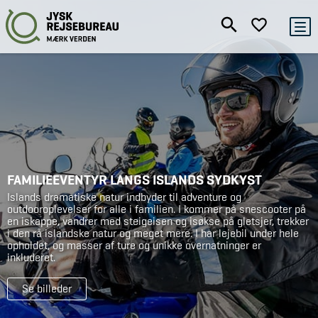
FAMILIEEVENTYR LANGS ISLANDS SYDKYST
Islands dramatiske natur indbyder til adventure og
outdooroplevelser for alle i familien. I kommer på snescooter på
en iskappe, vandrer med steigeisen og isøkse på gletsjer, trekker
i den rå islandske natur og meget mere. I har lejebil under hele
opholdet, og masser af ture og unikke overnatninger er
inkluderet.
Se billeder