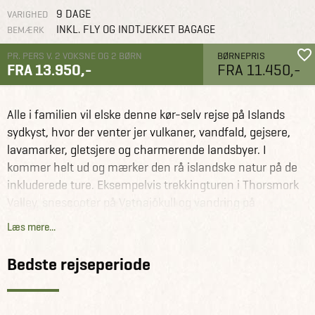
9 DAGE
VARIGHED
INKL. FLY OG INDTJEKKET BAGAGE
BEMÆRK
PR. PERS V. 2 VOKSNE OG 2 BØRN
BØRNEPRIS
FRA 13.950,-
FRA 11.450,-
Europa
Island
Rejseforslag
Familieeventyr langs Islands sydkyst
Alle i familien vil elske denne kør-selv rejse på Islands
sydkyst, hvor der venter jer vulkaner, vandfald, gejsere,
lavamarker, gletsjere og charmerende landsbyer. I
kommer helt ud og mærker den rå islandske natur på de
inkluderede ture. Eksempelvis trekkingturen i Thorsmork
Valley, snescooter på Vatnajökull og vandring på
Sólheimajökull gletsjeren. Alle overnatninger er
Læs mere...
inkluderet, hvor I blandt andet skal bo to nætter på en
fantastisk adventurecamp kaldet Midgard Base Camp.
Bedste rejseperiode
Under hele opholdet har I billeje, så I nemt kan udforske
sydkystens mange perler, som for eksempel Geysir,
Gullfoss, Thingvellir, Seljalandsfoss, Skogafoss,