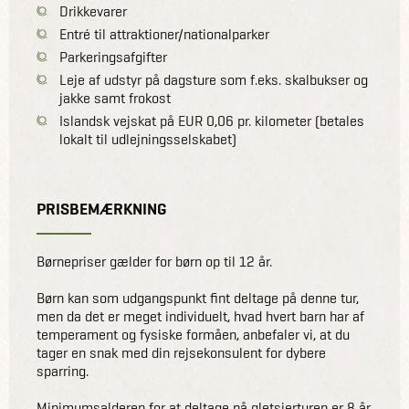
Drikkevarer
Entré til attraktioner/nationalparker
Parkeringsafgifter
Leje af udstyr på dagsture som f.eks. skalbukser og
jakke samt frokost
Islandsk vejskat på EUR 0,06 pr. kilometer (betales
lokalt til udlejningsselskabet)
PRISBEMÆRKNING
Børnepriser gælder for børn op til 12 år.
Børn kan som udgangspunkt fint deltage på denne tur,
men da det er meget individuelt, hvad hvert barn har af
temperament og fysiske formåen, anbefaler vi, at du
tager en snak med din rejsekonsulent for dybere
sparring.
Minimumsalderen for at deltage på gletsjerturen er 8 år.