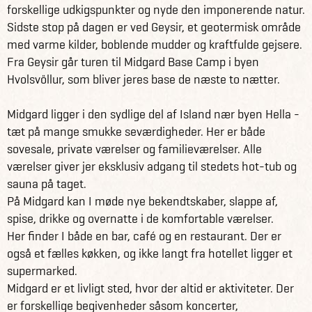
forskellige udkigspunkter og nyde den imponerende natur.
Sidste stop på dagen er ved Geysir, et geotermisk område
med varme kilder, boblende mudder og kraftfulde gejsere.
Fra Geysir går turen til Midgard Base Camp i byen
Hvolsvöllur, som bliver jeres base de næste to nætter.
Midgard ligger i den sydlige del af Island nær byen Hella -
tæt på mange smukke seværdigheder. Her er både
sovesale, private værelser og familieværelser. Alle
værelser giver jer eksklusiv adgang til stedets hot-tub og
sauna på taget.
På Midgard kan I møde nye bekendtskaber, slappe af,
spise, drikke og overnatte i de komfortable værelser.
Her finder I både en bar, café og en restaurant. Der er
også et fælles køkken, og ikke langt fra hotellet ligger et
supermarked.
Midgard er et livligt sted, hvor der altid er aktiviteter. Der
er forskellige begivenheder såsom koncerter,