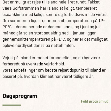
Det er muligt at rejse til Island hele året rundt. Takket
Reynisfjara Beach, Vik, Fjadrargljufur, Skaftafell,
være Golfstrømmen har Island et køligt, tempereret
Jökulsárlón og meget mere. Rejsen slutter med to dages
oceanklima med kølige somre og forholdsvis milde vintre.
ophold i hovedstaden Reykjavik, hvor I vil have tid til at
Om sommeren ligger gennemsnitstemperaturen på 12-
nyde byens seværdigheder, gode restauranter og fordøje
20°C. I denne periode er dagene lange, og i juni og juli
de fantastiske naturoplevelser fra sydkysten.
måned går solen stort set aldrig ned. I januar ligger
gennemsnittemperaturen på -1°C, og her er det muligt at
Det er muligt at skræddersy rejsen efter jeres behov og
opleve nordlyset danse på nattehimlen.
ønsker. Så tag kontakt til en islandsekspert, som vil kunne
komme med forslag til alternative oplevelser som
Vejret på Island er meget foranderligt, og du bør være
eksempelvis hvalsafari, ATV-ture, rideture eller alternative
forberedt på uventede vejrforhold.
kør-selv-ruter.
Vores anbefalinger om bedste rejsetidspunkt til Island er
baseret på, hvordan klimaet har været tidligere år.
Få information og fakta om Island her
Se alle vores andre fantastiske rejseforslag i Island her
Dagsprogram
Fold program ud