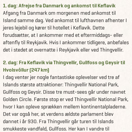
1. dag: Afrejse fra Danmark og ankomst til Keflavik
Afgang fra Danmark om morgenen med ankomst til
Island samme dag. Ved ankomst til lufthavnen afhenter I
jeres lejebil og kører til hotellet i Keflavík. Dette
forudsætter, at I ankommer med et eftermiddags- eller
aftenfly til Reykjavik. Hvis I ankommer tidligere, anbefales
det i stedet at overnatte i Reykjavik eller ved Thingvellir.
2. dag: Fra Keflavik via Thingvellir, Gullfoss og Geysir til
Hvolsvöllur (247 km)
I dag venter jer nogle fantastiske oplevelser ved tre af
Islands største attraktioner: Thingvellir National Park,
Gullfoss og Geysir. Disse tre must-sees går under navnet
Golden Circle. Første stop er ved Thingvellir National Park,
hvor I kan opleve sprækken mellem kontinentalpladerne.
Det var også her, at verdens ældste parlament blev
dannet i år 930. Fra Thingvellir går turen til Islands
smukkeste vandfald, Gullfoss. Her kan I vandre til