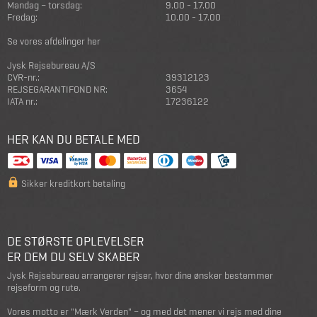
Mandag – torsdag:
9.00 - 17.00
Fredag:
10.00 - 17.00
Se vores afdelinger her
Jysk Rejsebureau A/S
CVR-nr.:
39312123
REJSEGARANTIFOND NR:
3654
IATA nr.:
17236122
HER KAN DU BETALE MED
Sikker kreditkort betaling
DE STØRSTE OPLEVELSER
ER DEM DU SELV SKABER
Jysk Rejsebureau arrangerer rejser, hvor dine ønsker bestemmer
rejseform og rute.
Vores motto er "Mærk Verden" – og med det mener vi rejs med dine