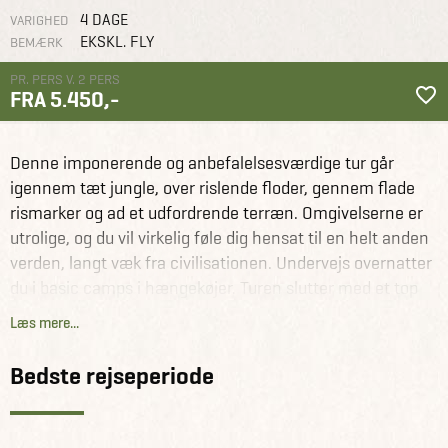
4 DAGE
VARIGHED
EKSKL. FLY
BEMÆRK
PR. PERS V. 2 PERS
FRA 5.450,-
Malaysia og Borneo
+ Tilvalg
Trekking i Croker Range
Denne imponerende og anbefalelsesværdige tur går
igennem tæt jungle, over rislende floder, gennem flade
rismarker og ad et udfordrende terræn. Omgivelserne er
utrolige, og du vil virkelig føle dig hensat til en helt anden
verden, langt væk fra civilisationen. Undervejs overnatter
du i basic camps i hængekøjer. Turen slutter med et top
forsøg på Mt. Trus Madi som er væsentligt mindre besøgt
Læs mere...
end det mere kendte Mt. Kinabalu.
Bedste rejseperiode