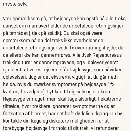
meste selv. .
Vær opmærksom på, at højdesyge kan opstå på alle treks,
uanset om man overholder de anbefalede retningslinjer
på området ( tjek på ssi.dk). Du skal også være
opmærksom på en del treks ikke overholder de
anbefalede retningslinjer vedr. fx overnatningshøjde, da
de ellers ikke kan gennemføres. Alle Jysk Rejsebureaus
trekking turer er gennemprøvede, og vi oplever yderst
sjældent, at vores rejsende får højdesyge, som påvirker
oplevelsen, dog er det ekstremt vigtigt, at du går ned i
højde, hvis du mærker symptomer på højdesyge ( fx
kvalme, hovedpine). Lyt kun til dig selv og din krop.
Højdesyge er noget, man skal tage alvorligt. I ekstreme
tilfælde, hvor trekkere ignorerer symptomerne og er
fortsat op af bjerget, har det haft dødelig udgang. Du bør
kontakte din læge og diskutere muligheden for at
forebygge højdesyge i forhold til dit trek. Vi refunderer