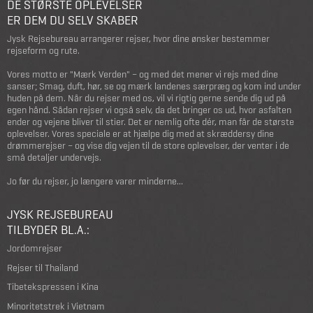
DE STØRSTE OPLEVELSER
ER DEM DU SELV SKABER
Jysk Rejsebureau arrangerer rejser, hvor dine ønsker bestemmer
rejseform og rute.
Vores motto er "Mærk Verden" – og med det mener vi rejs med dine
sanser; Smag, duft, hør, se og mærk landenes særpræg og kom ind under
huden på dem. Når du rejser med os, vil vi rigtig gerne sende dig ud på
egen hånd. Sådan rejser vi også selv, da det bringer os ud, hvor asfalten
ender og vejene bliver til stier. Det er nemlig ofte dér, man får de største
oplevelser. Vores speciale er at hjælpe dig med at skræddersy dine
drømmerejser – og vise dig vejen til de store oplevelser, der venter i de
små detaljer undervejs.
Jo før du rejser, jo længere varer minderne...
JYSK REJSEBUREAU
TILBYDER BL.A.:
Jordomrejser
Rejser til Thailand
Tibetekspressen i Kina
Minoritetstrek i Vietnam