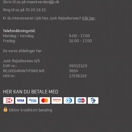
Skriv til os på
maerkverden@jr.dk
Ring til os på
70 20 19 15
Er du interesseret i job hos Jysk Rejsebureau?
Klik her
.
Telefonåbningstid:
Mandag – torsdag:
9.00 - 17.00
Fredag:
10.00 - 17.00
Se vores afdelinger her
Jysk Rejsebureau A/S
CVR-nr.:
39312123
REJSEGARANTIFOND NR:
3654
IATA nr.:
17236122
HER KAN DU BETALE MED
Sikker kreditkort betaling