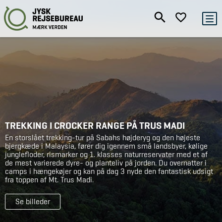
TREKKING I CROCKER RANGE PÅ TRUS MADI
En storslået trekking-tur på Sabahs højderyg og den højeste
bjergkæde i Malaysia, fører dig igennem små landsbyer, kølige
junglefloder, rismarker og 1. klasses naturreservater med et af
de mest varierede dyre- og planteliv på jorden. Du overnatter i
camps i hængekøjer og kan på dag 3 nyde den fantastisk udsigt
fra toppen af Mt. Trus Madi.
Se billeder