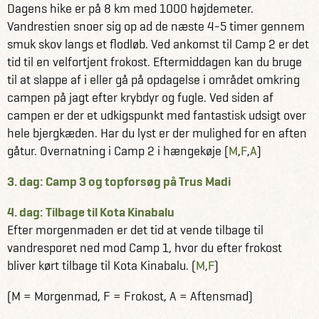
Dagens hike er på 8 km med 1000 højdemeter.
Vandrestien snoer sig op ad de næste 4-5 timer gennem
smuk skov langs et flodløb. Ved ankomst til Camp 2 er det
tid til en velfortjent frokost. Eftermiddagen kan du bruge
til at slappe af i eller gå på opdagelse i området omkring
campen på jagt efter krybdyr og fugle. Ved siden af
campen er der et udkigspunkt med fantastisk udsigt over
hele bjergkæden. Har du lyst er der mulighed for en aften
gåtur. Overnatning i Camp 2 i hængekøje (
M
,
F
,
A
)
3. dag: Camp 3 og topforsøg på Trus Madi
4. dag: Tilbage til Kota Kinabalu
Efter morgenmaden er det tid at vende tilbage til
vandresporet ned mod Camp 1, hvor du efter frokost
bliver kørt tilbage til Kota Kinabalu. (
M
,
F
)
(M = Morgenmad, F = Frokost, A = Aftensmad)