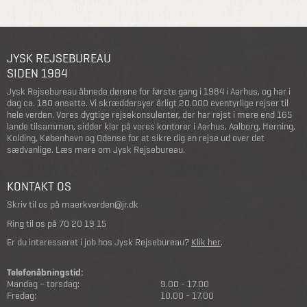
JYSK REJSEBUREAU
SIDEN 1984
Jysk Rejsebureau åbnede dørene for første gang i 1984 i Aarhus, og har i
dag ca. 180 ansatte. Vi skræddersyer årligt 20.000 eventyrlige rejser til
hele verden. Vores dygtige rejsekonsulenter, der har rejst i mere end 165
lande tilsammen, sidder klar på vores kontorer i Aarhus, Aalborg, Herning,
Kolding, København og Odense for at sikre dig en rejse ud over det
sædvanlige.
Læs mere om Jysk Rejsebureau
.
KONTAKT OS
Skriv til os på
maerkverden@jr.dk
Ring til os på
70 20 19 15
Er du interesseret i job hos Jysk Rejsebureau?
Klik her
.
Telefonåbningstid:
Mandag – torsdag:
9.00 - 17.00
Fredag:
10.00 - 17.00