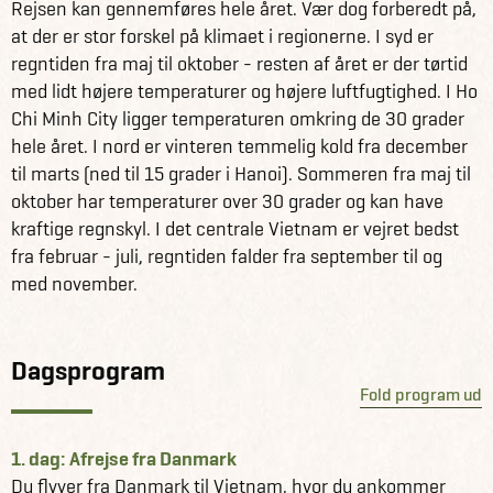
Rejsen kan gennemføres hele året. Vær dog forberedt på,
Få information og fakta om Vietnam her
at der er stor forskel på klimaet i regionerne. I syd er
Se alle vores andre fantastiske rejseforslag på Vietnam
regntiden fra maj til oktober - resten af året er der tørtid
her
med lidt højere temperaturer og højere luftfugtighed. I Ho
Chi Minh City ligger temperaturen omkring de 30 grader
hele året. I nord er vinteren temmelig kold fra december
til marts (ned til 15 grader i Hanoi). Sommeren fra maj til
oktober har temperaturer over 30 grader og kan have
kraftige regnskyl. I det centrale Vietnam er vejret bedst
fra februar - juli, regntiden falder fra september til og
med november.
Dagsprogram
Fold program ud
1. dag: Afrejse fra Danmark
Du flyver fra Danmark til Vietnam, hvor du ankommer