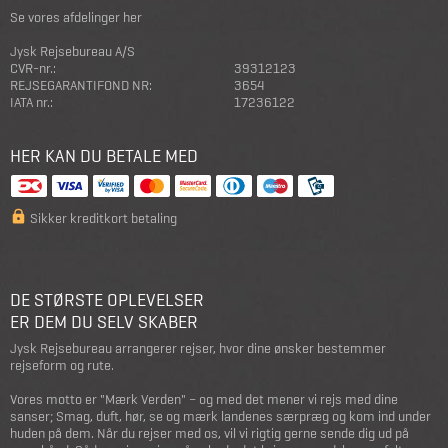
Se vores afdelinger her
Jysk Rejsebureau A/S
CVR-nr.:
39312123
REJSEGARANTIFOND NR:
3654
IATA nr.:
17236122
HER KAN DU BETALE MED
Sikker kreditkort betaling
DE STØRSTE OPLEVELSER
ER DEM DU SELV SKABER
Jysk Rejsebureau arrangerer rejser, hvor dine ønsker bestemmer
rejseform og rute.
Vores motto er "Mærk Verden" – og med det mener vi rejs med dine
sanser; Smag, duft, hør, se og mærk landenes særpræg og kom ind under
huden på dem. Når du rejser med os, vil vi rigtig gerne sende dig ud på