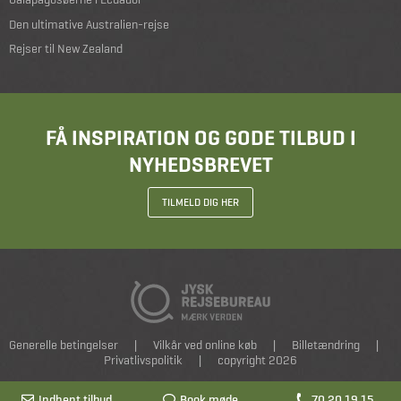
Den ultimative Australien-rejse
Rejser til New Zealand
FÅ INSPIRATION OG GODE TILBUD I
NYHEDSBREVET
TILMELD DIG HER
Generelle betingelser
|
Vilkår ved online køb
|
Billetændring
|
Privatlivspolitik
|
copyright 2026
Indhent tilbud
Indhent tilbud
Book møde
Book møde
70 20 19 15
70 20 19 15