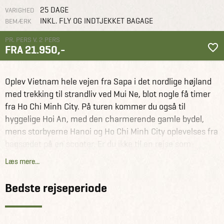
25 DAGE
VARIGHED
INKL. FLY OG INDTJEKKET BAGAGE
BEMÆRK
PR. PERS V. 2 PERS
FRA 21.950,-
Vietnam
Rejseforslag
Backpacking, trekking og Halong Bay i Vietnam
Oplev Vietnam hele vejen fra Sapa i det nordlige højland
med trekking til strandliv ved Mui Ne, blot nogle få timer
fra Ho Chi Minh City. På turen kommer du også til
hyggelige Hoi An, med den charmerende gamle bydel,
mens storbyerne Hanoi og Ho Chi Minh City oplevelses fra
bagsædet på en scooter. Er du ikke til en rejse som
backpacker – fortvivl ikke! Rejsen kan snildt laves med
Læs mere...
gode hoteller i stedet for hostels, og vil du nedtone de
vildeste oplevelser, så kan det sagtens lade sig gøre, uden
Bedste rejseperiode
at du går glip af de mange herlige eventyr Vietnam byder
på.