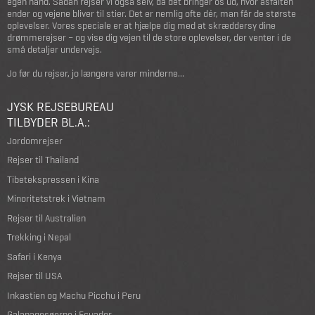
egen hånd. Sådan rejser vi også selv, da det bringer os ud, hvor asfalten
ender og vejene bliver til stier. Det er nemlig ofte dér, man får de største
oplevelser. Vores speciale er at hjælpe dig med at skræddersy dine
drømmerejser – og vise dig vejen til de store oplevelser, der venter i de
små detaljer undervejs.
Jo før du rejser, jo længere varer minderne...
JYSK REJSEBUREAU
TILBYDER BL.A.:
Jordomrejser
Rejser til Thailand
Tibetekspressen i Kina
Minoritetstrek i Vietnam
Rejser til Australien
Trekking i Nepal
Safari i Kenya
Rejser til USA
Inkastien og Machu Picchu i Peru
Galapagosøerne i Ecuador