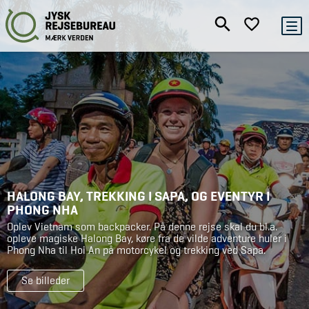
HALONG BAY, TREKKING I SAPA, OG EVENTYR I
PHONG NHA
Oplev Vietnam som backpacker. På denne rejse skal du bl.a.
opleve magiske Halong Bay, køre fra de vilde adventure huler i
Phong Nha til Hoi An på motorcykel og trekking ved Sapa.
Se billeder