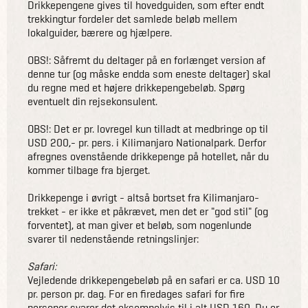
Drikkepengene gives til hovedguiden, som efter endt
trekkingtur fordeler det samlede beløb mellem
lokalguider, bærere og hjælpere.
OBS!: Såfremt du deltager på en forlænget version af
denne tur (og måske endda som eneste deltager) skal
du regne med et højere drikkepengebeløb. Spørg
eventuelt din rejsekonsulent.
OBS!: Det er pr. lovregel kun tilladt at medbringe op til
USD 200,- pr. pers. i Kilimanjaro Nationalpark. Derfor
afregnes ovenstående drikkepenge på hotellet, når du
kommer tilbage fra bjerget.
Drikkepenge i øvrigt - altså bortset fra Kilimanjaro-
trekket - er ikke et påkrævet, men det er "god stil" (og
forventet), at man giver et beløb, som nogenlunde
svarer til nedenstående retningslinjer:
Safari:
Vejledende drikkepengebeløb på en safari er ca. USD 10
pr. person pr. dag. For en firedages safari for fire
personer svarer det eksempelvis til i alt USD 160. Du er