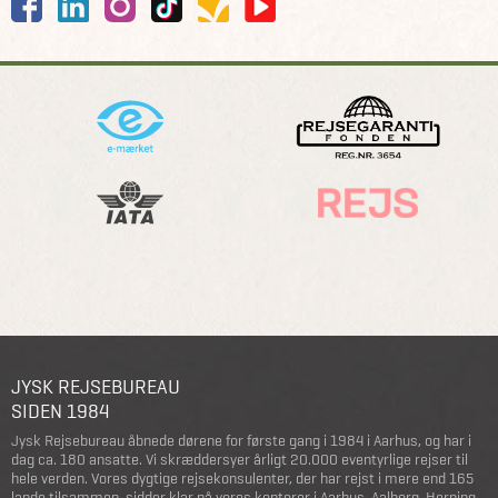
JYSK REJSEBUREAU
SIDEN 1984
Jysk Rejsebureau åbnede dørene for første gang i 1984 i Aarhus, og har i
dag ca. 180 ansatte. Vi skræddersyer årligt 20.000 eventyrlige rejser til
hele verden. Vores dygtige rejsekonsulenter, der har rejst i mere end 165
lande tilsammen, sidder klar på vores kontorer i Aarhus, Aalborg, Herning,