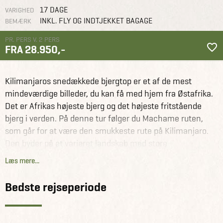
17 DAGE
VARIGHED
INKL. FLY OG INDTJEKKET BAGAGE
BEMÆRK
PR. PERS V. 2 PERS
FRA 28.950,-
Tanzania og
Kilimanjaros snedækkede bjergtop er et af de mest
Zanzibar
Rejseforslag
Big Five safari & Kilimanjaro
trekking
mindeværdige billeder, du kan få med hjem fra Østafrika.
Det er Afrikas højeste bjerg og det højeste fritstående
bjerg i verden. På denne tur følger du Machame ruten,
som går for at være den smukkeste rute på Kilimanjaro.
Den byder på et varieret landskab med store
naturoplevelser og fantastiske udsigter. Her vandres
Læs mere...
igennem semi-tropisk regnskov, åbne hede- og
lyngarealer, stenørken og stejle klipper samt
Bedste rejseperiode
gletsjervandløb, sne og is.
Særligt om Machame ruten