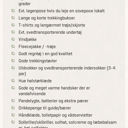
grader
Evt. lagenpose hvis du leje en sovepose lokalt
Lange og korte trekkingbukser
T-shirts og langærmet trøje/skjorte
Evt. svedtransporterende undertøj
Vindjakke
Fleecejakke / -trøje
Godt regntøj i en god kvalitet
Gode trekkingstøvler
Uldsokker og svedtransporterende indersokker (3-4
par)
Hue halstørklæde
Gode og meget varme handsker der er
vandafvisende
Pandelygte, batterier og ekstra pærer
Drikkepenge til guide/bærer
Håndklæde, toiletpapir og vådservietter
Solbriller/skibriller, solhat, solcreme og læbebalsam
m. høj solfaktor