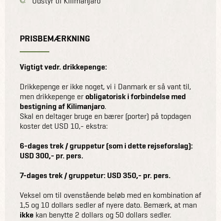
Udstyr til Kilimanjaro
PRISBEMÆRKNING
Vigtigt vedr. drikkepenge:
Drikkepenge er ikke noget, vi i Danmark er så vant til,
men drikkepenge er
obligatorisk i forbindelse med
bestigning af Kilimanjaro
.
Skal en deltager bruge en bærer (porter) på topdagen
koster det USD 10,- ekstra:
6-dages trek / gruppetur (som i dette rejseforslag):
USD 300,- pr. pers.
7-dages trek / gruppetur: USD 350,- pr. pers.
Veksel om til ovenstående beløb med en kombination af
1,5 og 10 dollars sedler af nyere dato. Bemærk, at man
ikke
kan benytte 2 dollars og 50 dollars sedler.