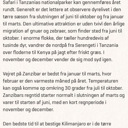
Safari i Tanzanias nationalparker kan gennemføres året
Machame er en af de længere og mere fysisk krævende
rundt. Generelt er det lettere at observere dyrelivet i den
ruter til toppen (du trekker i alt ca. 100 km), men
tørre sæson fra slutningen af juni til oktober og fra januar
Machame ruten giver bedre mulighed for akklimatisering
til marts. Den ultimative attraktion er uden tvivl den årlige
end mange af de andre ruter, hvilket betyder at du har
migration af gnuer og zebraer, som finder sted fra juni til
større succes med at nå toppen på denne rute. På
oktober. I enorme flokke, der tæller hundredevis af
Machame ruten sover du i telte, og går kun med din
tusinde dyr, vandrer de nordpå fra Serengeti i Tanzania
dagsrygsæk, resten af oppakningen bliver båret af bærere
over floderne til Kenya på jagt efter friskt græs. I
og maden tilberedes af en kok.
november og december vender de sig mod syd igen.
Oplev Tanzanias rige dyreliv og smukke natur
Vejret på Zanzibar er bedst fra januar til marts, hvor
De tre nationalparker Ngorongoro, Serengeti og Lake
februar er den varmeste måned på året. Temperaturen
Manyara har hvert sit særpræg og vil give dig nogle af de
kan også komme op omkring 30 grader fra juli til oktober.
mest unikke naturoplevelser i Tanzania.
Zanzibars regntid starter normalt i slutningen af marts og
Ngorongoro er verdens største inaktive vulkankrater og et
varer til starten af juni, med en kort regnperiode i
helt unikt naturfænomen. Ngorongoro er 20 kilometer i
november og december.
omkreds og godt 600 meter dybt. I bunden af krateret
lever et stort og varieret dyreliv. Blandt andet kan du se de
Den bedste tid til at bestige Kilimanjaro er i de tørre
meget sjældne sorte næsehorn, løvefamilier, flodheste,