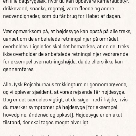
en lille dagsrygsæk, hvor du kan opbevare kameraudstyr,
drikkevand, snacks, regntøj, varm fleece og andre
nødvendigheder, som du får brug for i løbet af dagen.
Vær opmærksom på, at højdesyge kan opstå på alle treks,
uanset om de anbefalede retningslinjer på området
overholdes. Ligeledes skal det bemærkes, at en del treks
ikke overholder de anbefalede retningslinjer vedrørende
for eksempel overnatningshøjde, da de ellers ikke kan
gennemføres.
Alle Jysk Rejsebureaus trekkingture er gennemprøvede,
og vi oplever sjældent, at vores rejsende får højdesyge.
Dog er det særdeles vigtigt, at du søger ned i højde, hvis
du mærker symptomer på højdesyge (for eksempel
hovedpine, åndenød og opkast). Højdesyge er en akut
tilstand, der skal tages meget alvorligt.