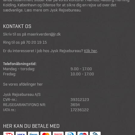
Kolding, København og Odense for at sikre dig en rejse ud over det
sædvanlige.
Læs mere om Jysk Rejsebureau
.
KONTAKT OS
Skriv til os på
maerkverden@jr.dk
Ring til os på
70 20 19 15
Er du interesseret i job hos Jysk Rejsebureau?
Klik her
.
Telefonåbningstid:
Mandag – torsdag:
9.00 - 17.00
Fredag:
10.00 - 17.00
Se vores afdelinger her
Jysk Rejsebureau A/S
CVR-nr.:
39312123
REJSEGARANTIFOND NR:
3654
IATA nr.:
17236122
HER KAN DU BETALE MED