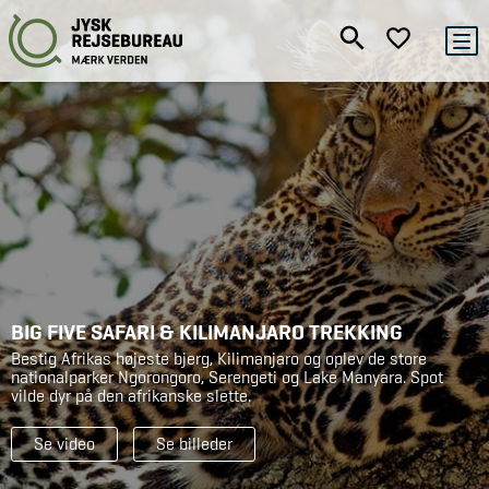
BIG FIVE SAFARI & KILIMANJARO TREKKING
Bestig Afrikas højeste bjerg, Kilimanjaro og oplev de store
nationalparker Ngorongoro, Serengeti og Lake Manyara. Spot
vilde dyr på den afrikanske slette.
Se video
Se billeder