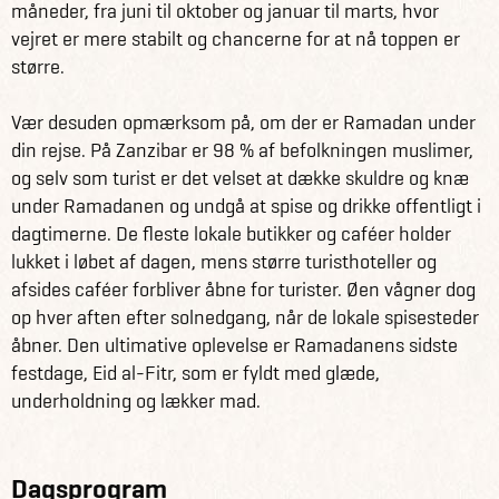
måneder, fra juni til oktober og januar til marts, hvor
bøffelflokke, strudse, zebraer, hyæner og geparder.
vejret er mere stabilt og chancerne for at nå toppen er
Serengeti nationalparken dækker et areal på næsten
større.
15.000 km2, og er det perfekte sted for at opleve de store
flokke af blandt andet gnuer, gazeller og zebraer. Der er
Vær desuden opmærksom på, om der er Ramadan under
samtidig god mulighed for at se løver og andre store
din rejse. På Zanzibar er 98 % af befolkningen muslimer,
rovdyr. I Lake Manyara nationalparken vil du komme til at
og selv som turist er det velset at dække skuldre og knæ
opleve det rige dyreliv, som blandt andet tæller flodheste,
under Ramadanen og undgå at spise og drikke offentligt i
elefanter, giraffer, aber, løver og mange flere.
dagtimerne. De fleste lokale butikker og caféer holder
lukket i løbet af dagen, mens større turisthoteller og
Få information og fakta om Tanzania her
afsides caféer forbliver åbne for turister. Øen vågner dog
Se alle vores andre fantastiske rejseforslag i Tanzania
op hver aften efter solnedgang, når de lokale spisesteder
her
åbner. Den ultimative oplevelse er Ramadanens sidste
festdage, Eid al-Fitr, som er fyldt med glæde,
underholdning og lækker mad.
Dagsprogram