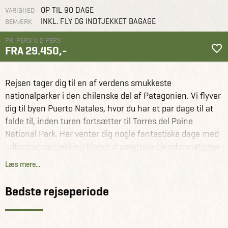
OP TIL 90 DAGE
VARIGHED
INKL. FLY OG INDTJEKKET BAGAGE
BEMÆRK
PR. PERS V. 2 PERS
FRA 29.450,-
Chile
Rejseforslag
W circuit trek i Torres del Paine
Rejsen tager dig til en af verdens smukkeste
nationalparker i den chilenske del af Patagonien. Vi flyver
dig til byen Puerto Natales, hvor du har et par dage til at
falde til, inden turen fortsætter til Torres del Paine
National Park. Her venter dig nogle fantastiske dage med
udfordrende trekking blandt dramatiske bjergformationer
og gletschere. Du går selv det legendariske W circuit trek
Læs mere...
- vi har booket overnatninger og mad på refugios/lodges
under hele trekkingturen, da det er nærmest umuligt at få
Bedste rejseperiode
plads i hytterne. Efter fem dages vandring går turen
tilbage til Puerto Natales, hvor du har en enkelt
overnatning, inden du kan fortsætte din rejse på egen