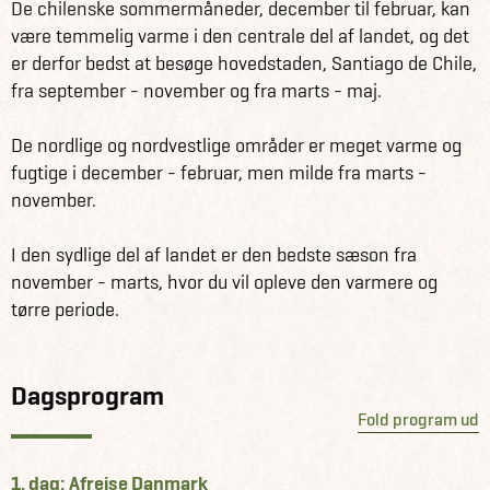
De chilenske sommermåneder, december til februar, kan
hånd rundt i Chile.
være temmelig varme i den centrale del af landet, og det
er derfor bedst at besøge hovedstaden, Santiago de Chile,
Ønsker du at booke program for hele din rejse i Chile, så
fra september - november og fra marts - maj.
kan Jysk Rejsebureau også hjælpe med det. Vi tilbyder alt
fra fjordcruises til ture i den golde Atacama-ørken.
De nordlige og nordvestlige områder er meget varme og
Savner du ideer og inspiration,
fugtige i december - februar, men milde fra marts -
så book et uforpligtende møde med en af vores Chile
november.
eksperter.
I den sydlige del af landet er den bedste sæson fra
Få information og fakta om Chile her
november - marts, hvor du vil opleve den varmere og
Se alle vores andre fantastiske rejseforslag på Chile her
tørre periode.
Dagsprogram
Fold program ud
1. dag: Afrejse Danmark