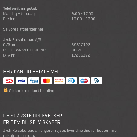
Telefonåbningstid:
Mandag – torsdag:
9.00 - 17.00
Fredag:
10.00 - 17.00
Se vores afdelinger her
Jysk Rejsebureau A/S
CVR-nr.:
39312123
REJSEGARANTIFOND NR:
3654
IATA nr.:
17236122
HER KAN DU BETALE MED
Sikker kreditkort betaling
DE STØRSTE OPLEVELSER
ER DEM DU SELV SKABER
Jysk Rejsebureau arrangerer rejser, hvor dine ønsker bestemmer
rejseform og rute.