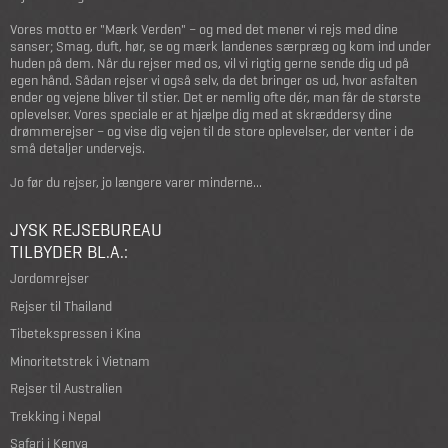
Vores motto er "Mærk Verden" – og med det mener vi rejs med dine
sanser; Smag, duft, hør, se og mærk landenes særpræg og kom ind under
huden på dem. Når du rejser med os, vil vi rigtig gerne sende dig ud på
egen hånd. Sådan rejser vi også selv, da det bringer os ud, hvor asfalten
ender og vejene bliver til stier. Det er nemlig ofte dér, man får de største
oplevelser. Vores speciale er at hjælpe dig med at skræddersy dine
drømmerejser – og vise dig vejen til de store oplevelser, der venter i de
små detaljer undervejs.
Jo før du rejser, jo længere varer minderne...
JYSK REJSEBUREAU
TILBYDER BL.A.:
Jordomrejser
Rejser til Thailand
Tibetekspressen i Kina
Minoritetstrek i Vietnam
Rejser til Australien
Trekking i Nepal
Safari i Kenya