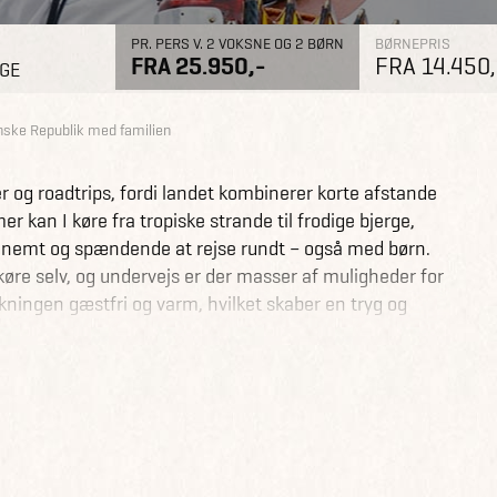
PR. PERS V. 2 VOKSNE OG 2 BØRN
BØRNEPRIS
FRA 25.950,-
FRA 14.450,
AGE
ske Republik med familien
r og roadtrips, fordi landet kombinerer korte afstande
er kan I køre fra tropiske strande til frodige bjerge,
t nemt og spændende at rejse rundt – også med børn.
 køre selv, og undervejs er der masser af muligheder for
kningen gæstfri og varm, hvilket skaber en tryg og
elser i den koloniale hovedstad Santo Domingo. I vil
chokoladeproduktion, inden I fortsætter til Jarabacoa i
ren med vandring og vandfald eller aktiviteter som