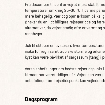
Fra december til april er vejret mest stabilt
Siden finder I til nordkysten, hvor I skal bo i
temperaturer omkring 25–30 °C. I denne period
kan gå med sjove familieaktiviteter i lodgen el
mere behagelig. Vær dog opmærksom på køliger
farmtur og tubingoplevelse er også inkluderet i 
Ønsker du en lidt billigere rejseperiode og fæ
alternativer, da vejret stadig ofte er varmt og 
Sidste stop er hyggelige Las Terranas, som lig
regnbyger.
bådtur til en nationalpark og ø og har ellers ti
strande og jungle. Har I andre ønsker til rejse
Juli til oktober er lavsæson, hvor temperaturer
skræddersyes, så den matcher jeres drømme.
risiko for regn samt tropiske storme og orkane
kyst kan være påvirket af sargassum (tang) i per
Få information og fakta om Den Dominikansk
Se alle vores andre spændende rejseforslag 
Vores anbefalinger om bedste rejsetidspunkt 
klimaet har været tidligere år. Vejret kan være 
anbefalinger om rejsetidspunkt kun vejledend
Dagsprogram