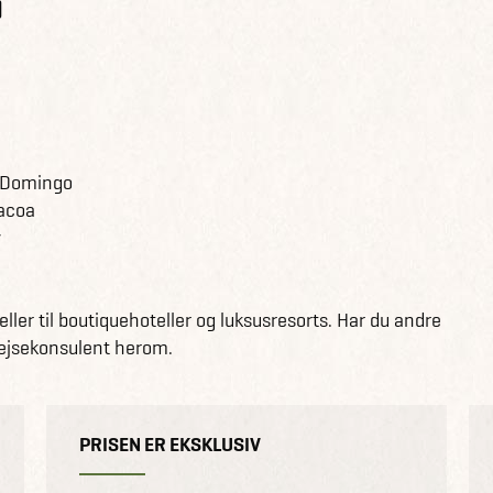
)
o Domingo
bacoa
y
ller til boutiquehoteller og luksusresorts. Har du andre
 rejsekonsulent herom.
PRISEN ER EKSKLUSIV