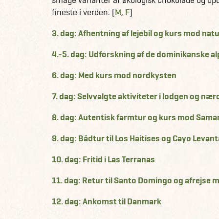
fineste i verden. (
M
,
F
)
3. dag: Afhentning af lejebil og kurs mod na
4.-5. dag: Udforskning af de dominikanske al
6. dag: Med kurs mod nordkysten
7. dag: Selvvalgte aktiviteter i lodgen og n
8. dag: Autentisk farmtur og kurs mod Sam
9. dag: Bådtur til Los Haitises og Cayo Levan
10. dag: Fritid i Las Terranas
11. dag: Retur til Santo Domingo og afrejse
12. dag: Ankomst til Danmark