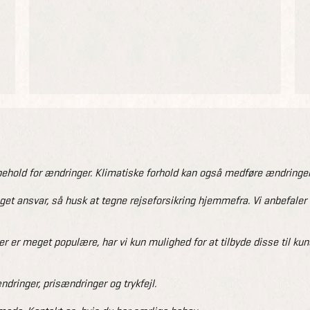
old for ændringer. Klimatiske forhold kan også medføre ændringer
eget ansvar, så husk at tegne rejseforsikring hjemmefra. Vi anbefale
er er meget populære, har vi kun mulighed for at tilbyde disse til ku
dringer, prisændringer og trykfejl.