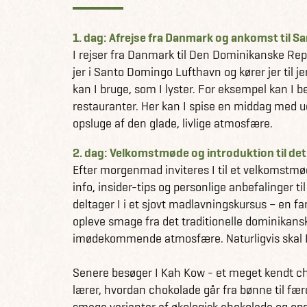
1. dag: Afrejse fra Danmark og ankomst til 
I rejser fra Danmark til Den Dominikanske Repu
jer i Santo Domingo Lufthavn og kører jer til j
kan I bruge, som I lyster. For eksempel kan I b
restauranter. Her kan I spise en middag med ud
opsluge af den glade, livlige atmosfære.
2. dag: Velkomstmøde og introduktion til det
Efter morgenmad inviteres I til et velkomstmød
info, insider-tips og personlige anbefalinger 
deltager I i et sjovt madlavningskursus – en fa
opleve smage fra det traditionelle dominikansk
imødekommende atmosfære. Naturligvis skal I o
Senere besøger I Kah Kow - et meget kendt ch
lærer, hvordan chokolade går fra bønne til fær
smage varianter af økologisk chokolade og op