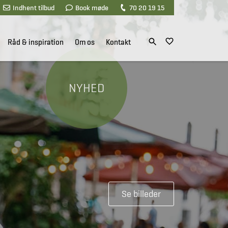
Indhent tilbud
Book møde
70 20 19 15
Råd & inspiration
Om os
Kontakt
NYHED
Se billeder