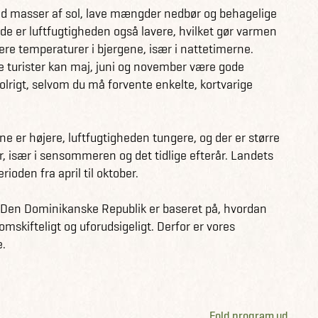
 med masser af sol, lave mængder nedbør og behagelige
 naturrige rammer i en ecolodge nær Puerto Plata. Tiden
e er luftfugtigheden også lavere, hvilket gør varmen
ler udforskning af nærområdet i lejebilen. En autentisk
e temperaturer i bjergene, især i nattetimerne.
jeres rejse.
rre turister kan maj, juni og november være gode
solrigt, selvom du må forvente enkelte, kortvarige
ger på den attraktive Samaná-halvø. Her skal I på en
d til at slappe af og nyde de vidunderlige omgivelser med
n, kan I tale med jeres rejsekonsulent. Rejsen kan
ne er højere, luftfugtigheden tungere, og der er større
r, især i sensommeren og det tidlige efterår. Landets
ioden fra april til oktober.
e Republik her
.
til Den Dominikanske Republik her
.
i Den Dominikanske Republik er baseret på, hvordan
omskifteligt og uforudsigeligt. Derfor er vores
e.
Fold program ud