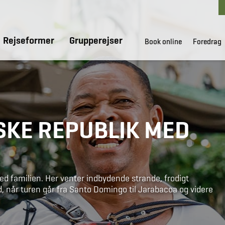
Rejseformer
Grupperejser
Book online
Foredrag
SKE REPUBLIK MED
ed familien. Her venter indbydende strande, frodigt
id, når turen går fra Santo Domingo til Jarabacoa og videre