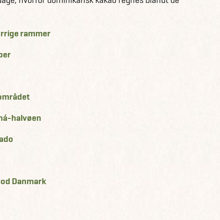
turrige rammer
per
ærområdet
aná-halvøen
tado
 mod Danmark