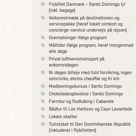
Flybillet Danmark – Santo Domingo t/r
(inkl. bagage)
Velkomstmøde på destinationen og
servicepakke (heraf lokalt simkort og
concierge-service undervejs på rejsen)
Overnatninger ifølge program
Måltider ifølge program, heraf morgenmad
alle dage
Privat lufthavnstransport på
ankomstdagen
Ni dages billeje med fuld forsikring, ingen
selvrisiko, ekstra chauffør og fri km
Madlavningskursus i Santo Domingo
Chokoladeoplevelse i Santo Domingo
Farmtur og flodtubing i Cabarete
Bådtur til Los Haitises og Cayo Levantado
Lokale skatter
Turistskat til Den Dominikanske Republik
(inkluderet i flybilletten)