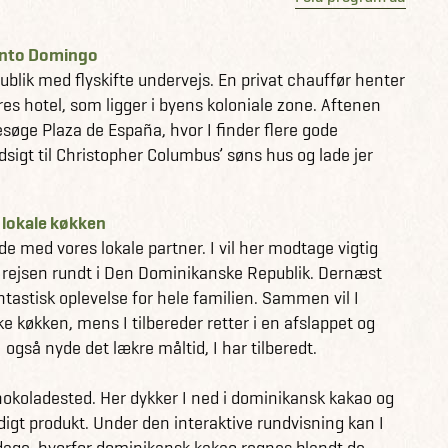
Santo Domingo
blik med flyskifte undervejs. En privat chauffør henter
eres hotel, som ligger i byens koloniale zone. Aftenen
esøge Plaza de España, hvor I finder flere gode
sigt til Christopher Columbus’ søns hus og lade jer
 lokale køkken
e med vores lokale partner. I vil her modtage vigtig
til rejsen rundt i Den Dominikanske Republik. Dernæst
ntastisk oplevelse for hele familien. Sammen vil I
e køkken, mens I tilbereder retter i en afslappet og
gså nyde det lækre måltid, I har tilberedt.
okoladested. Her dykker I ned i dominikansk kakao og
digt produkt. Under den interaktive rundvisning kan I
dage, hvorfor dominikansk kakao regnes blandt de