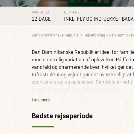
VARIGHED
BEMÆRK
12 DAGE
INKL. FLY OG INDTJEKKET BAG
Den Dominikanske Republik
Rejseforslag
Den Dominikan
Den Dominikanske Republik er ideel for familie
med en utrolig variation af oplevelser. På få tim
vandfald og charmerende byer, hvilket gør de
Infrastruktur og vejnet gør det overskueligt at
spontane stop og oplevelser. Samtidig er befol
imødekommende atmosfære for familier.
Læs mere...
På denne rejse starter I med sjove kulturoplev
prøve kræfter med lokal kogekunst og lære om 
Bedste rejseperiode
højlandet i lejebil. Her kan I nyde dage i natu
rafting og mountainbiking.