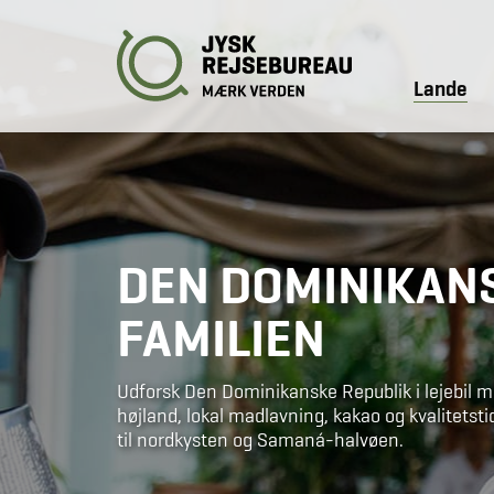
Lande
DEN DOMINIKAN
FAMILIEN
Udforsk Den Dominikanske Republik i lejebil m
højland, lokal madlavning, kakao og kvalitetst
til nordkysten og Samaná-halvøen.