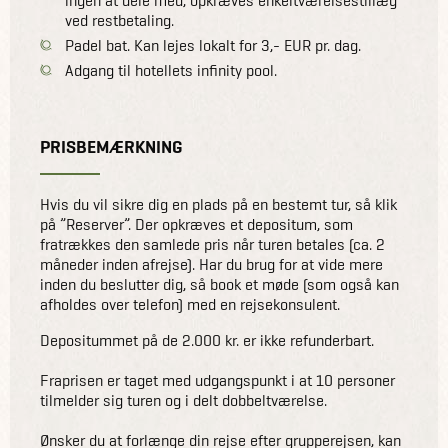
ingen at dele med, opkræves enkeltværelsestillæg
ved restbetaling.
Padel bat. Kan lejes lokalt for 3,- EUR pr. dag.
Adgang til hotellets infinity pool.
PRISBEMÆRKNING
Hvis du vil sikre dig en plads på en bestemt tur, så klik
på ”Reserver”. Der opkræves et depositum, som
fratrækkes den samlede pris når turen betales (ca. 2
måneder inden afrejse). Har du brug for at vide mere
inden du beslutter dig, så book et møde (som også kan
afholdes over telefon) med en rejsekonsulent.
Depositummet på de 2.000 kr. er ikke refunderbart.
Fraprisen er taget med udgangspunkt i at 10 personer
tilmelder sig turen og i delt dobbeltværelse.
Ønsker du at forlænge din rejse efter grupperejsen, kan