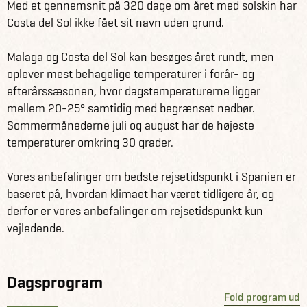
Med et gennemsnit på 320 dage om året med solskin har
Costa del Sol ikke fået sit navn uden grund.
Formålet med padelrejsen er, at du skal udvikle dit
padelspil. Med fra Danmark er en højtkvalificeret og
Malaga og Costa del Sol kan besøges året rundt, men
uddannet træner, som vil hjælpe med at styrke både dine
oplever mest behagelige temperaturer i forår- og
taktiske egenskaber og din slagteknik med personlig
efterårssæsonen, hvor dagstemperaturerne ligger
vejledning. Ydermere er der tilkoblet en professionel
mellem 20-25° samtidig med begrænset nedbør.
spansk træner, som er engelsktalende og uddannet
Sommermånederne juli og august har de højeste
gennem The Spanish Padel Federation. Der vil være
temperaturer omkring 30 grader.
tilknyttet træner på alle de inkluderede padeltimer, hvor
halvdelen er dedikeret til slagteknikker og taktisk
Vores anbefalinger om bedste rejsetidspunkt i Spanien er
forståelse, mens den anden halvdel er til frit spil og kamp
baseret på, hvordan klimaet har været tidligere år, og
med andre deltagere i Match Camp'en, hvor træneren
derfor er vores anbefalinger om rejsetidspunkt kun
giver feedback og inputs undervejs. Dette vil også styrke
vejledende.
dit padelnetvæk og danne nye bekendtskaber og
relationer undervejs på turen.
Dagsprogram
Det tidsrum, hvor du ikke spiller padel, har du masser af
Fold program ud
muligheder for andre aktiviteter. Du kan gøre brug af de