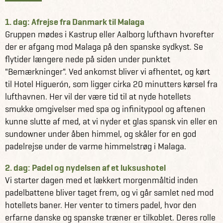
mange faciliteter på hotellet, men det er også oplagt at
tage til stranden, som ligger blot 5 minutters kørsel væk.
1. dag: Afrejse fra Danmark til Malaga
Hotellet har jævnlige shuttleservice til og fra stranden,
Gruppen mødes i Kastrup eller Aalborg lufthavn hvorefter
hvor du kan dyppe fødderne i Middelhavets lune vande og
der er afgang mod Malaga på den spanske sydkyst. Se
nyde en sangria på de mange strandbarer.
flytider længere nede på siden under punktet
"Bemærkninger". Ved ankomst bliver vi afhentet, og kørt
Jysk Rejsebureau har specialudvalgt Hotel Higuerón som
til Hotel Higuerón, som ligger cirka 20 minutters kørsel fra
base for denne rejse, da den giver den perfekte base for
lufthavnen. Her vil der være tid til at nyde hotellets
at kombinere padel på selve hotellet med de luksuriøse
smukke omgivelser med spa og infinitypool og aftenen
forhold og gode dagstursmuligheder i området.
kunne slutte af med, at vi nyder et glas spansk vin eller en
sundowner under åben himmel, og skåler for en god
Uanset hvor du spiller padel til dagligt, er du velkommen
padelrejse under de varme himmelstrøg i Malaga.
på denne padelrejse til Malaga!
2. dag: Padel og nydelsen af et luksushotel
Vi starter dagen med et lækkert morgenmåltid inden
padelbattene bliver taget frem, og vi går samlet ned mod
hotellets baner. Her venter to timers padel, hvor den
erfarne danske og spanske træner er tilkoblet. Deres rolle