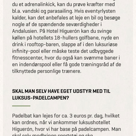
du et adrenalinkick, kan du prøve kræfter med
bl.a. vandski og parasailing. Hvis eventyrlysten
kalder, kan det anbefales at leje en bil og besøge
nogle af de spændende seværdigheder i
Andalusien. På Hotel Higuerón kan du svinge
køllen på hotellets 18-hullers golfbane, nyde en
drink i rooftop-baren, slappe af i den luksuriøse
infinity-pool eller måske teste det udbyggede
fitnesscenter, hvor du også kan svømme baner i
en indendørspool eller få gode træningsråd af de
tilknyttede personlige trænere.
SKAL MAN SELV HAVE EGET UDSTYR MED TIL
LUKSUS-PADELCAMPEN?
Padelbat kan lejes for ca. 3 euros pr. dag, hvilket
kan ordnes, når vi ankommer luksushotellet
Higuerón, hvor vi har base på padelcampen. Man
skal selv medbringe sportstøj og sko.