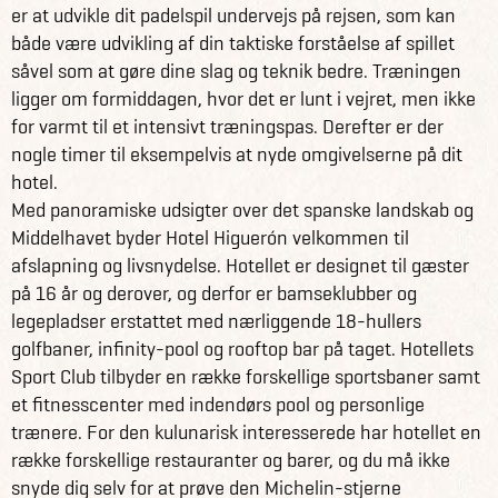
er at udvikle dit padelspil undervejs på rejsen, som kan
både være udvikling af din taktiske forståelse af spillet
såvel som at gøre dine slag og teknik bedre. Træningen
ligger om formiddagen, hvor det er lunt i vejret, men ikke
for varmt til et intensivt træningspas. Derefter er der
nogle timer til eksempelvis at nyde omgivelserne på dit
hotel.
Med panoramiske udsigter over det spanske landskab og
Middelhavet byder Hotel Higuerón velkommen til
afslapning og livsnydelse. Hotellet er designet til gæster
på 16 år og derover, og derfor er bamseklubber og
legepladser erstattet med nærliggende 18-hullers
golfbaner, infinity-pool og rooftop bar på taget. Hotellets
Sport Club tilbyder en række forskellige sportsbaner samt
et fitnesscenter med indendørs pool og personlige
trænere. For den kulunarisk interesserede har hotellet en
række forskellige restauranter og barer, og du må ikke
snyde dig selv for at prøve den Michelin-stjerne