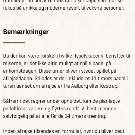
Hotellet er en del af Hiltons Curio koncept, som har sit
fokus på unikke og moderne resort til voksne personer.
Bemærkninger
Da der kan være forskel i hvilke flyselskaber vi benytter til
rejserne, er det ikke altid muligt at spille padel på
ankomstdagen. Disse timer bliver i stedet spillet på
afrejsedagen. Således er der inkluderet 14 timers padel i
turen uanset om afrejse er fra Aalborg eller Kastrup.
Såfremt det regner under opholdet, kan de planlagte
padeltimer variere og flyttes rundt. Vi bestræber os
selvfølgelig på at alle får de 14 timers træning.
Inden afrejse tilsendes en formular, hvor du bliver bedt