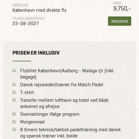
PRIS
UDREJSE
9.750,-
København med direkte fly
TILMELDINGSFRIST
RESERVER
23-08-2027
PRISEN ER INKLUSIV
Flybillet København/Aalborg - Malaga t/r (inkl.
bagage)
Dansk rejseleder/træner fra Match Padel
T-shirt
Transfer mellem lufthavn og hotel ved både
ankomst og afrejse
Overnatninger ifølge program
Morgenmad
8 timers teknisk/taktisk padeltræning med dansk
og spansk træner inkl. bolde