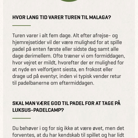
HVOR LANG TID VARER TUREN TIL MALAGA?
Turen varer i alt fem dage. Alt efter afrejse- og
hjemrejsetider vil der være mulighed for at spille
padel på enten første eller sidste dag samt alle
dage derimellem. Ofte træner vi om formiddagen,
hvor vejret er mildt, hvorefter der er mulighed for
at nyde en velfortjent siesta, en frokost eller
drage ud på eventyr, inden vi typisk vender retur
til padelbanerne om eftermiddagen.
SKAL MAN VÆRE GOD TIL PADEL FOR AT TAGE PÅ
LUKSUS-PADELCAMP?
Du behøver i og for sig ikke at være øvet, men det
forventes, at du har kendskab til spillet og har lidt