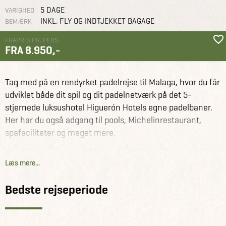
5 DAGE
VARIGHED
INKL. FLY OG INDTJEKKET BAGAGE
BEMÆRK
FRAPRIS PR. PERS.
FRA 8.950,-
Europa
Tag med på en rendyrket padelrejse til Malaga, hvor du får
Spanien
Grupperejser
Med
Padel Camp i Malaga i
dansk
luksuriøse rammer med
udviklet både dit spil og dit padelnetværk på det 5-
rejseleder
dansk rejseleder
stjernede luksushotel Higuerón Hotels egne padelbaner.
Her har du også adgang til pools, Michelinrestaurant,
spafaciliteter og meget mere.
Turen er arrangeret uden spildtid, så du får det maksimale
Læs mere...
ud af din rejse. Ved ankomst til Malaga Lufthavn er der
arrangeret transfer til hotellet, som ligger blot 20
Bedste rejseperiode
minutters kørsel væk. Ydermere er de 14 inkluderede
padeltimer på hotellets egne, nye baner, som ligger inden
for kort gåafstand fra din værelsesdør.