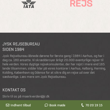
JYSK REJSEBUREAU
SIDEN 1984
Jysk Rejsebureau åbnede dørene for første gang i 1984 i Aarhus, og har i
dag ca. 180 ansatte. Vi skræddersyer årligt 20.000 eventyrlige rejser til
hele verden. Vores dygtige rejsekonsulenter, der har rejst i mere end 165
lande tilsammen, sidder klar på vores kontorer i Aarhus, Aalborg, Herning,
Kolding, København og Odense for at sikre dig en rejse ud over det
sædvanlige.
Læs mere om Jysk Rejsebureau
.
KONTAKT OS
Skriv til os på
maerkverden@jr.dk
Ring til os på
70 20 19 15
Indhent tilbud
Indhent tilbud
Book møde
Book møde
70 20 19 15
70 20 19 15
Er du interesseret i job hos Jysk Rejsebureau?
Klik her
.