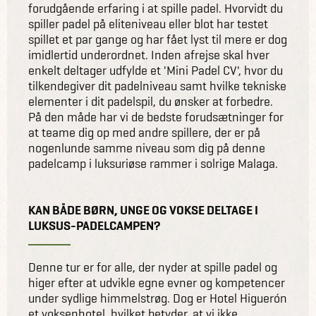
forudgående erfaring i at spille padel. Hvorvidt du
spiller padel på eliteniveau eller blot har testet
spillet et par gange og har fået lyst til mere er dog
imidlertid underordnet. Inden afrejse skal hver
enkelt deltager udfylde et 'Mini Padel CV', hvor du
tilkendegiver dit padelniveau samt hvilke tekniske
elementer i dit padelspil, du ønsker at forbedre.
På den måde har vi de bedste forudsætninger for
at teame dig op med andre spillere, der er på
nogenlunde samme niveau som dig på denne
padelcamp i luksuriøse rammer i solrige Malaga.
KAN BÅDE BØRN, UNGE OG VOKSE DELTAGE I
LUKSUS-PADELCAMPEN?
Denne tur er for alle, der nyder at spille padel og
higer efter at udvikle egne evner og kompetencer
under sydlige himmelstrøg. Dog er Hotel Higuerón
et voksenhotel, hvilket betyder, at vi ikke