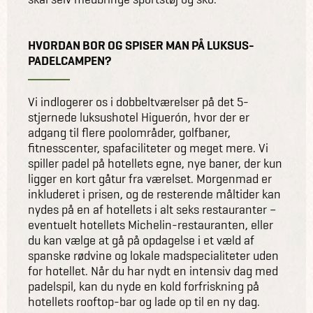
HVORDAN BOR OG SPISER MAN PÅ LUKSUS-
PADELCAMPEN?
Vi indlogerer os i dobbeltværelser på det 5-
stjernede luksushotel Higuerón, hvor der er
adgang til flere poolområder, golfbaner,
fitnesscenter, spafaciliteter og meget mere. Vi
spiller padel på hotellets egne, nye baner, der kun
ligger en kort gåtur fra værelset. Morgenmad er
inkluderet i prisen, og de resterende måltider kan
nydes på en af hotellets i alt seks restauranter –
eventuelt hotellets Michelin-restauranten, eller
du kan vælge at gå på opdagelse i et væld af
spanske rødvine og lokale madspecialiteter uden
for hotellet. Når du har nydt en intensiv dag med
padelspil, kan du nyde en kold forfriskning på
hotellets rooftop-bar og lade op til en ny dag.