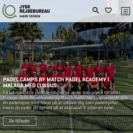
PADEL CAMPS BY MATCH PADEL ACADEMY I
MALAGA MED LUKSUS
Få udviklet dine padelfærdigheder under luksuriøse forhold i
Malaga. Jysk Rejsebureau og Match Padel har i samarbejde lavet
en padelrejse med fokus på at udvikle dig som padelspiller,
mens du nyder dit ophold på et ekslusivt 5-stjernet hotel.
Se billeder