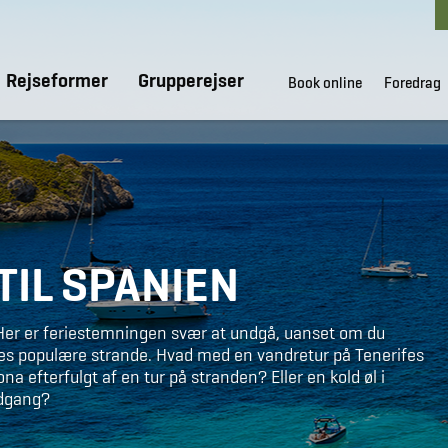
Rejseformer
Grupperejser
Book online
Foredrag
IL SPANIEN
. Her er feriestemningen svær at undgå, uanset om du
es populære strande. Hvad med en vandretur på Tenerifes
 efterfulgt af en tur på stranden? Eller en kold øl i
edgang?