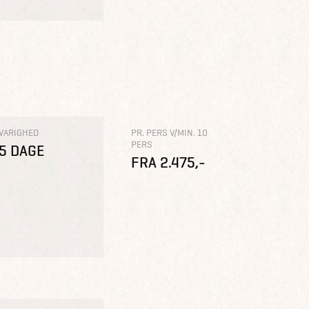
VARIGHED
PR. PERS V/MIN. 10
PERS
5 DAGE
FRA 2.475,-