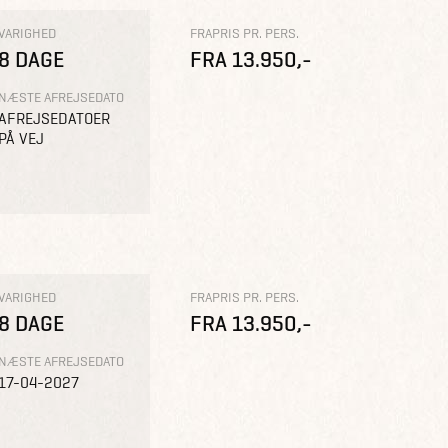
VARIGHED
FRAPRIS PR. PERS.
8 DAGE
FRA 13.950,-
NÆSTE AFREJSEDATO
AFREJSEDATOER
PÅ VEJ
VARIGHED
FRAPRIS PR. PERS.
8 DAGE
FRA 13.950,-
NÆSTE AFREJSEDATO
17-04-2027