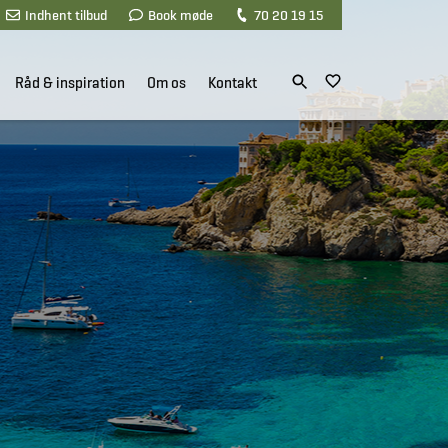
Indhent tilbud
Book møde
70 20 19 15
Råd & inspiration
Om os
Kontakt