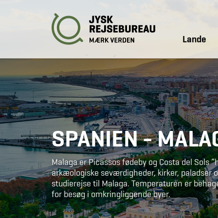
Lande
SPANIEN - MALA
Malaga er Picassos fødeby og Costa del Sols ”
arkæologiske seværdigheder, kirker, paladser
studierejse til Malaga. Temperaturen er behage
for besøg i omkringliggende byer.