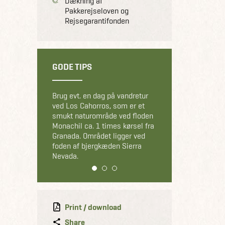
Dækning af
Pakkerejseloven og
Rejsegarantifonden
GODE TIPS
Brug evt. en dag på vandretur
ved Los Cahorros, som er et
smukt naturområde ved floden
Monachil ca. 1 times kørsel fra
Granada. Området ligger ved
foden af bjergkæden Sierra
Nevada.
1
2
3
Print / download
Share