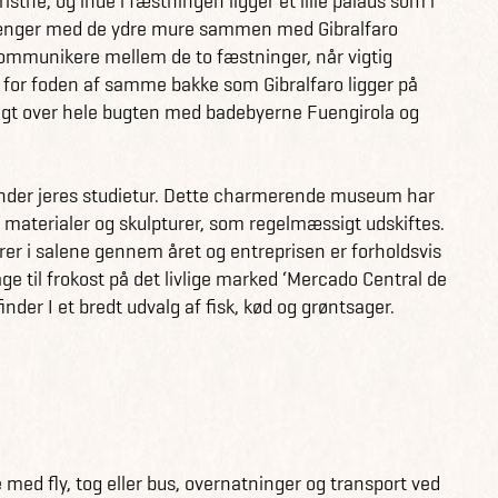
ristne, og inde i fæstningen ligger et lille palads som i
ænger med de ydre mure sammen med Gibralfaro
kommunikere mellem de to fæstninger, når vigtig
r for foden af samme bakke som Gibralfaro ligger på
igt over hele bugten med badebyerne Fuengirola og
under jeres studietur. Dette charmerende museum har
e materialer og skulpturer, som regelmæssigt udskiftes.
rer i salene gennem året og entreprisen er forholdsvis
 til frokost på det livlige marked ‘Mercado Central de
der I et bredt udvalg af fisk, kød og grøntsager.
 med fly, tog eller bus, overnatninger og transport ved