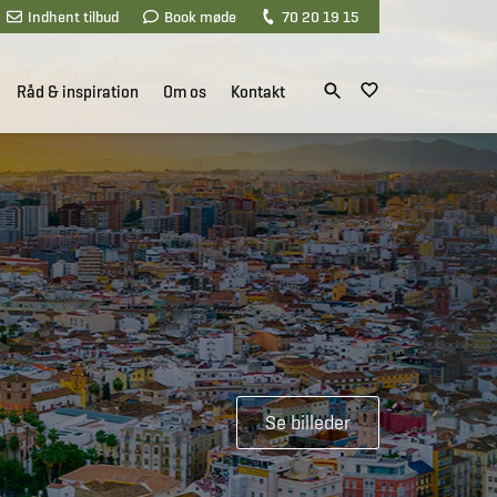
Indhent tilbud
Book møde
70 20 19 15
Råd & inspiration
Om os
Kontakt
Se billeder