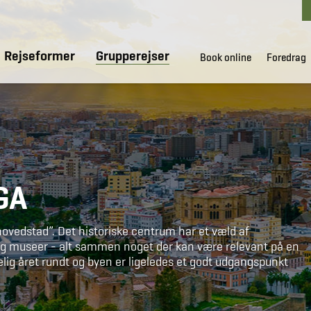
Rejseformer
Grupperejser
Book online
Foredrag
GA
hovedstad”. Det historiske centrum har et væld af
 og museer - alt sammen noget der kan være relevant på en
lig året rundt og byen er ligeledes et godt udgangspunkt