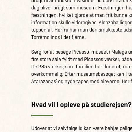
brugt til at modstå invasioner og oprør fra de k
dag bliver brugt som museum. Fæstningen h
fæstningen, hvilket gjorde at man frit kunne 
information skulle videregives. Alcazaba ligge
toppen af. Herfra har man den smukkeste uds
Torremolinos i det fjerne.
Sørg for at besøge Picasso-museet i Malaga 
fire store sale fyldt med Picassos værker, båd
De 285 værker, som familien har doneret, rote
overkommelig. Efter museumsbesøget kan I tage
Atarazanas’ og nyde tapas med eleverne. Her fin
Hvad vil I opleve på studierejsen?
Udover at vi selvfølgelig kan være behjælpelige