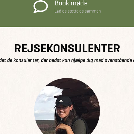
Book møde
Lad os sætte os sammen
REJSEKONSULENTER
det de konsulenter, der bedst kan hjælpe dig med ovenstående 