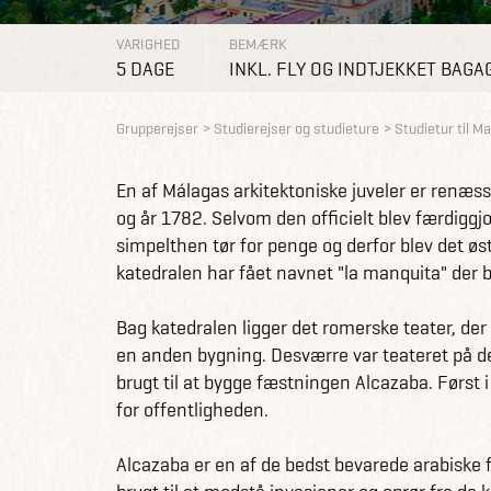
VARIGHED
BEMÆRK
5 DAGE
INKL. FLY OG INDTJEKKET BAGA
Grupperejser
Studierejser og studieture
Studietur til M
En af Málagas arkitektoniske juveler er renæ
og år 1782. Selvom den officielt blev færdiggjo
simpelthen tør for penge og derfor blev det østl
katedralen har fået navnet "la manquita" der 
Bag katedralen ligger det romerske teater, der 
en anden bygning. Desværre var teateret på de
brugt til at bygge fæstningen Alcazaba. Først
for offentligheden.
Alcazaba er en af de bedst bevarede arabiske 