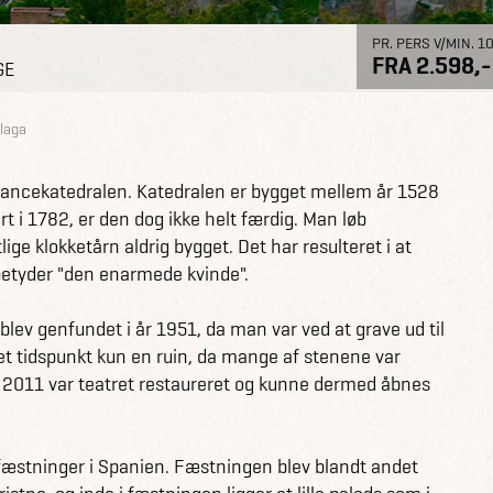
PR. PERS V/MIN. 1
FRA 2.598,-
GE
alaga
ssancekatedralen. Katedralen er bygget mellem år 1528
rt i 1782, er den dog ikke helt færdig. Man løb
ige klokketårn aldrig bygget. Det har resulteret i at
betyder "den enarmede kvinde".
blev genfundet i år 1951, da man var ved at grave ud til
t tidspunkt kun en ruin, da mange af stenene var
 i 2011 var teatret restaureret og kunne dermed åbnes
fæstninger i Spanien. Fæstningen blev blandt andet