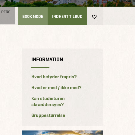
0 PERS
BOOK MØDE
INDHENT TILBUD
INFORMATION
Hvad betyder frapris?
Hvad er med / ikke med?
Kan studieturen
skræddersyes?
Gruppestørrelse