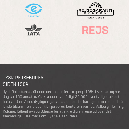
JYSK REJSEBUREAU
SIDEN 1984
Jysk Rejsebureau åbnede dørene for første gang i 1984 i Aarhus, og har i
dag ca. 180 ansatte. Vi skræddersyer årligt 20.000 eventyrlige rejser til
hele verden. Vores dygtige rejsekonsulenter, der har rejst i mere end 165
lande tilsammen, sidder klar på vores kontorer i Aarhus, Aalborg, Herning,
Kolding, København og Odense for at sikre dig en rejse ud over det
sædvanlige.
Læs mere om Jysk Rejsebureau
.