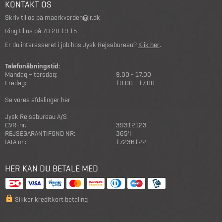
KONTAKT OS
Skriv til os på
maerkverden@jr.dk
Ring til os på
70 20 19 15
Er du interesseret i job hos Jysk Rejsebureau?
Klik her
.
Telefonåbningstid:
Mandag – torsdag:
9.00 - 17.00
Fredag:
10.00 - 17.00
Se vores afdelinger her
Jysk Rejsebureau A/S
CVR-nr.:
39312123
REJSEGARANTIFOND NR:
3654
IATA nr.:
17236122
HER KAN DU BETALE MED
Sikker kreditkort betaling