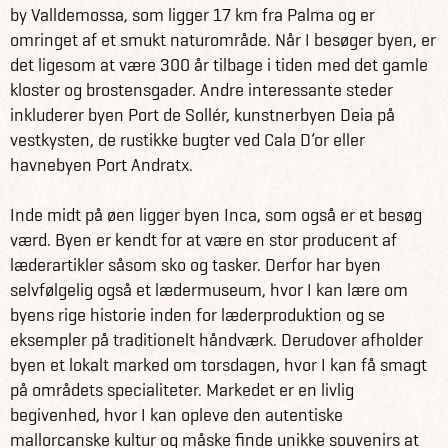
by Valldemossa, som ligger 17 km fra Palma og er
omringet af et smukt naturområde. Når I besøger byen, er
det ligesom at være 300 år tilbage i tiden med det gamle
kloster og brostensgader. Andre interessante steder
inkluderer byen Port de Sollér, kunstnerbyen Deia på
vestkysten, de rustikke bugter ved Cala D’or eller
havnebyen Port Andratx.
Inde midt på øen ligger byen Inca, som også er et besøg
værd. Byen er kendt for at være en stor producent af
læderartikler såsom sko og tasker. Derfor har byen
selvfølgelig også et lædermuseum, hvor I kan lære om
byens rige historie inden for læderproduktion og se
eksempler på traditionelt håndværk. Derudover afholder
byen et lokalt marked om torsdagen, hvor I kan få smagt
på områdets specialiteter. Markedet er en livlig
begivenhed, hvor I kan opleve den autentiske
mallorcanske kultur og måske finde unikke souvenirs at