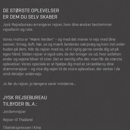
DE STØRSTE OPLEVELSER
ER DEM DU SELV SKABER
Jysk Rejsebureau arrangerer rejser, hvor dine ønsker bestemmer
rejseform og rute.
Vores motto er "Mærk Verden" – og med det mener vi rejs med dine
sanser; Smag, duft, hør, se og mærk landenes særpræg og kom ind under
huden på dem. Når du rejser med os, vil vi rigtig gerne sende dig ud på
egen hånd. Sådan rejser vi også selv, da det bringer os ud, hvor asfalten
ender og vejene bliver til stier. Det er nemlig ofte dér, man får de største
oplevelser. Vores speciale er at hjælpe dig med at skræddersy dine
drømmerejser – og vise dig vejen til de store oplevelser, der venter i de
små detaljer undervejs.
Jo før du rejser, jo længere varer minderne...
JYSK REJSEBUREAU
TILBYDER BL.A.:
Jordomrejser
Rejser til Thailand
Tibetekspressen i Kina