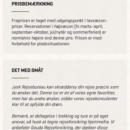
PRISBEMÆRKNING
Fraprisen er taget med udgangspunkt i lavsæson-
priser. Reservationer i højsæson (fx marts-april,
september-oktober, jul/nytår og sommerferien) er
normalvis højere end denne pris. Prisen er med
forbehold for pladssituationen.
DET MED SMÅT
Jysk Rejsebureau kan skræddersy din rejse præcis som
du ønsker det. Denne tur er én af vores egne favoritter,
men har du andre ønsker, sidder vores rejsekonsulenter
klar til at opfylde din drøm.
Bemærk, at deltagelse i trekking og ture er på eget
ansvar, så husk at tegne rejseforsikring hjemmefra. Vi
anbefaler Gouda Rejseforsikring, der dækker disse