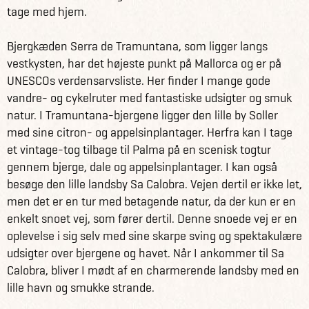
tage med hjem.
Bjergkæden Serra de Tramuntana, som ligger langs
vestkysten, har det højeste punkt på Mallorca og er på
UNESCOs verdensarvsliste. Her finder I mange gode
vandre- og cykelruter med fantastiske udsigter og smuk
natur. I Tramuntana-bjergene ligger den lille by Soller
med sine citron- og appelsinplantager. Herfra kan I tage
et vintage-tog tilbage til Palma på en scenisk togtur
gennem bjerge, dale og appelsinplantager. I kan også
besøge den lille landsby Sa Calobra. Vejen dertil er ikke let,
men det er en tur med betagende natur, da der kun er en
enkelt snoet vej, som fører dertil. Denne snoede vej er en
oplevelse i sig selv med sine skarpe sving og spektakulære
udsigter over bjergene og havet. Når I ankommer til Sa
Calobra, bliver I mødt af en charmerende landsby med en
lille havn og smukke strande.