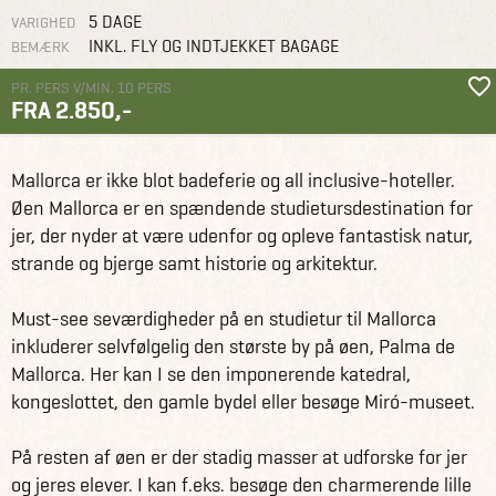
5 DAGE
VARIGHED
INKL. FLY OG INDTJEKKET BAGAGE
BEMÆRK
PR. PERS V/MIN. 10 PERS
FRA 2.850,-
Grupperejser
Studierejser og studieture
Studietur til Mallorca
Mallorca er ikke blot badeferie og all inclusive-hoteller.
Øen Mallorca er en spændende studietursdestination for
jer, der nyder at være udenfor og opleve fantastisk natur,
strande og bjerge samt historie og arkitektur.
Must-see seværdigheder på en studietur til Mallorca
inkluderer selvfølgelig den største by på øen, Palma de
Mallorca. Her kan I se den imponerende katedral,
kongeslottet, den gamle bydel eller besøge Miró-museet.
På resten af øen er der stadig masser at udforske for jer
og jeres elever. I kan f.eks. besøge den charmerende lille