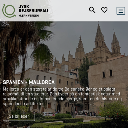
SPANIEN - MALLORCA
Mallorca er den største af de tre Baleariske Øer og et oplagt
rejsemål til en studietur. Øen byder på en fantastisk natur med
smukke strande og imponerende bjerge, samt en rig historie og
spændende arkitektur.
Se billeder