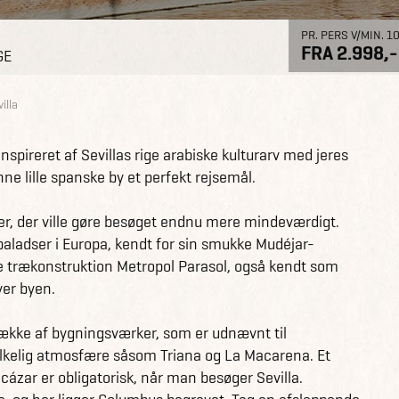
PR. PERS V/MIN. 1
FRA 2.998,-
GE
illa
 inspireret af Sevillas rige arabiske kulturarv med jeres
enne lille spanske by et perfekt rejsemål.
r, der ville gøre besøget endnu mere mindeværdigt.
paladser i Europa, kendt for sin smukke Mudéjar-
e trækonstruktion Metropol Parasol, også kendt som
ver byen.
række af bygningsværker, som er udnævnt til
olkelig atmosfære såsom Triana og La Macarena. Et
cázar er obligatorisk, når man besøger Sevilla.