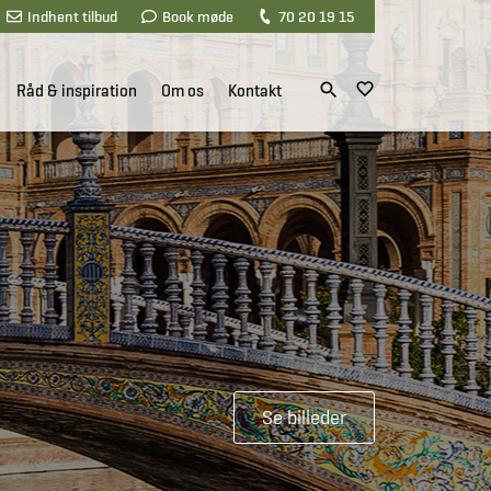
Indhent tilbud
Book møde
70 20 19 15
Råd & inspiration
Om os
Kontakt
Se billeder