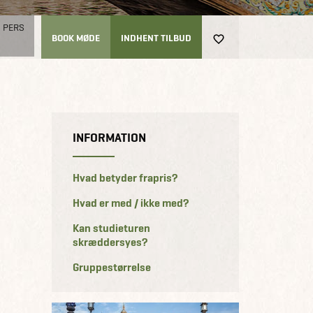
0 PERS
BOOK MØDE
INDHENT TILBUD
INFORMATION
Hvad betyder frapris?
Hvad er med / ikke med?
Kan studieturen
skræddersyes?
Gruppestørrelse