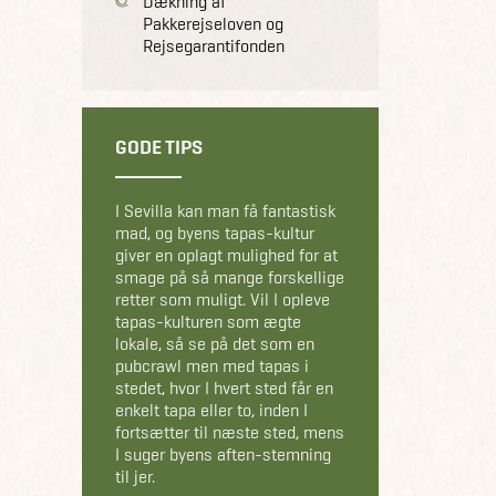
Dækning af
Pakkerejseloven og
Rejsegarantifonden
GODE TIPS
I Sevilla kan man få fantastisk
mad, og byens tapas-kultur
giver en oplagt mulighed for at
smage på så mange forskellige
retter som muligt. Vil I opleve
tapas-kulturen som ægte
lokale, så se på det som en
pubcrawl men med tapas i
stedet, hvor I hvert sted får en
enkelt tapa eller to, inden I
fortsætter til næste sted, mens
I suger byens aften-stemning
til jer.