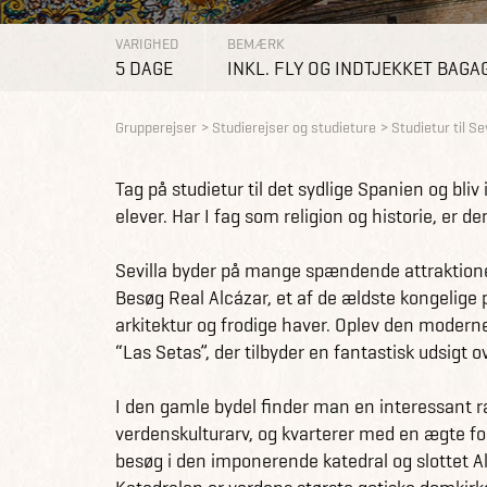
VARIGHED
BEMÆRK
5 DAGE
INKL. FLY OG INDTJEKKET BAGA
Grupperejser
Studierejser og studieture
Studietur til Sev
Tag på studietur til det sydlige Spanien og bliv
elever. Har I fag som religion og historie, er d
Sevilla byder på mange spændende attraktione
Besøg Real Alcázar, et af de ældste kongelige 
arkitektur og frodige haver. Oplev den modern
“Las Setas”, der tilbyder en fantastisk udsigt o
I den gamle bydel finder man en interessant 
verdenskulturarv, og kvarterer med en ægte f
besøg i den imponerende katedral og slottet Al