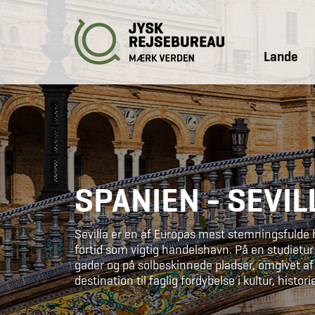
Lande
SPANIEN - SEVIL
Sevilla er en af Europas mest stemningsfulde h
fortid som vigtig handelshavn. På en studietur ti
gader og på solbeskinnede pladser, omgivet af a
destination til faglig fordybelse i kultur, histo