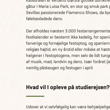
Katedralen er verdens største gotiske domkirk
gåtur i Maria Luisa Park, en stor og smuk park 
Sevillas passionerede Flamenco Shows, da by
følelsesladede dans.
Der afholdes næsten 3.000 festarrangementer – 
festkalender er bestemt ikke kedelig, for spani
farverige og fornøjelige festoptog, og spanierne
religiøs højtid, en ny årstid eller måske at hø
helgener i festoptogene, men selv de lidt tung
af musik, mad, landvin og dans. Især foråret (ap
nemlig påskeugen og festugen i april.
Hvad vil I opleve på studierejsen?
Udover at vi selvfølgelig kan være behjælpelig