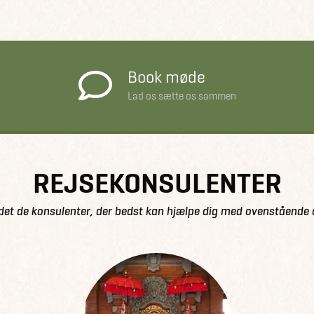
Book møde
Lad os sætte os sammen
REJSEKONSULENTER
det de konsulenter, der bedst kan hjælpe dig med ovenstående 