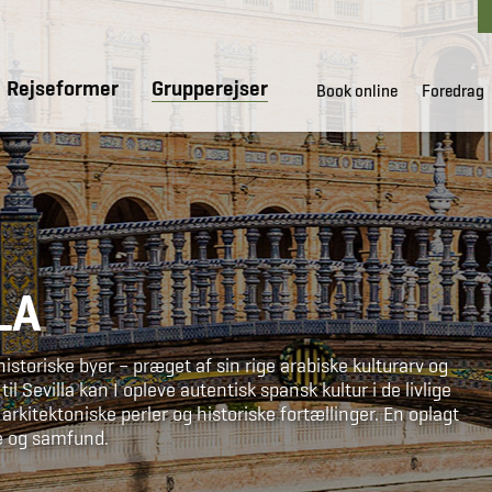
Rejseformer
Grupperejser
Book online
Foredrag
LA
istoriske byer – præget af sin rige arabiske kulturarv og
l Sevilla kan I opleve autentisk spansk kultur i de livlige
rkitektoniske perler og historiske fortællinger. En oplagt
rie og samfund.