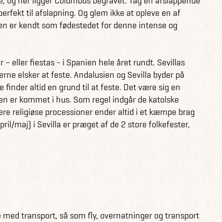
e, og her ligger Columbus begravet. Tag en afslappende
perfekt til afslapning. Og glem ikke at opleve en af
en er kendt som fødestedet for denne intense og
eller fiestas - i Spanien hele året rundt. Sevillas
erne elsker at feste. Andalusien og Sevilla byder på
 finder altid en grund til at feste. Det være sig en
sten er kommet i hus. Som regel indgår de katolske
ere religiøse processioner ender altid i et kæmpe brag
ril/maj) i Sevilla er præget af de 2 store folkefester,
e med transport, så som fly, overnatninger og transport