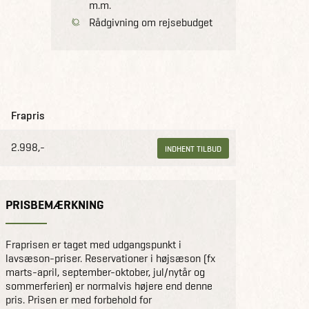
m.m.
Rådgivning om rejsebudget
Frapris
2.998,-
INDHENT TILBUD
PRISBEMÆRKNING
Fraprisen er taget med udgangspunkt i
lavsæson-priser. Reservationer i højsæson (fx
marts-april, september-oktober, jul/nytår og
sommerferien) er normalvis højere end denne
pris. Prisen er med forbehold for