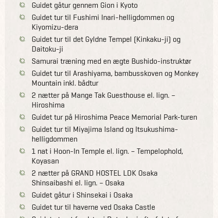
Guidet gåtur gennem Gion i Kyoto
Guidet tur til Fushimi Inari-helligdommen og
Kiyomizu-dera
Guidet tur til det Gyldne Tempel (Kinkaku-ji) og
Daitoku-ji
Samurai træning med en ægte Bushido-instruktør
Guidet tur til Arashiyama, bambusskoven og Monkey
Mountain inkl. bådtur
2 nætter på Mange Tak Guesthouse el. lign. –
Hiroshima
Guidet tur på Hiroshima Peace Memorial Park-turen
Guidet tur til Miyajima Island og Itsukushima-
helligdommen
1 nat i Hoon-In Temple el. lign. – Tempelophold,
Koyasan
2 nætter på GRAND HOSTEL LDK Osaka
Shinsaibashi el. lign. – Osaka
Guidet gåtur i Shinsekai i Osaka
Guidet tur til haverne ved Osaka Castle