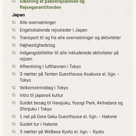
Dækning af pakkerejseloven og
Rejsegarantifonden
Japan
Alle overnatninger
Engelsktalende rejseleder i Japan
Transport til og fra alle overnatninger og aktiviteter
Højhastighedstog
Indgangsbilletter til alle inkluderede aktiviteter på
rejsen
Afhentning i lufthavnen i Tokyo
3 nætter på Tenten Guesthouse Asakusa el. lign. -
Tokyo
Velkomstmiddag i Tokyo
Intro til japansk kultur
Guidet besøg til Harajuku, Yoyogi Park, Akihabara og
Shinjuku i Tokyo
1 nat på Gora Gaku Guesthouse el. lign. – Hakone
Guidet tur i Hakone
3 nætter på WeBase Kyoto el. lign. – Kyoto