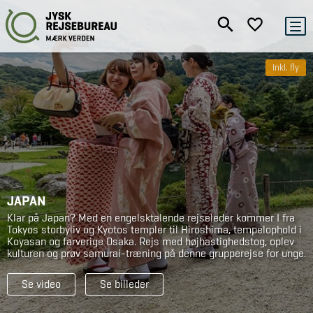
Inkl. fly
JAPAN
Klar på Japan? Med en engelsktalende rejseleder kommer I fra
Tokyos storbyliv og Kyotos templer til Hiroshima, tempelophold i
Koyasan og farverige Osaka. Rejs med højhastighedstog, oplev
kulturen og prøv samurai-træning på denne grupperejse for unge.
Se video
Se billeder