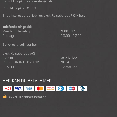
Skriv til os på
maerkverden@jr.dk
Ring til os på
70 20 19 15
Er du interesseret i job hos Jysk Rejsebureau?
Klik her
.
Telefonåbningstid:
Mandag – torsdag:
9.00 - 17.00
Fredag:
10.00 - 17.00
Se vores afdelinger her
Jysk Rejsebureau A/S
CVR-nr.:
39312123
REJSEGARANTIFOND NR:
3654
IATA nr.:
17236122
HER KAN DU BETALE MED
Sikker kreditkort betaling