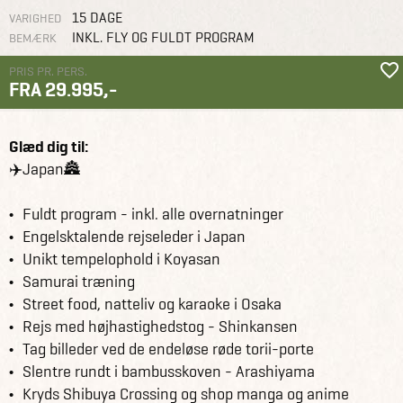
15 DAGE
VARIGHED
INKL. FLY OG FULDT PROGRAM
BEMÆRK
PRIS PR. PERS.
FRA 29.995,-
Grupperejser for unge
Japan
Glæd dig til:
✈️Japan🏯
Fuldt program - inkl. alle overnatninger
Engelsktalende rejseleder i Japan
Unikt tempelophold i Koyasan
Samurai træning
Street food, natteliv og karaoke i Osaka
Rejs med højhastighedstog - Shinkansen
Tag billeder ved de endeløse røde torii-porte
Slentre rundt i bambusskoven - Arashiyama
Kryds Shibuya Crossing og shop manga og anime