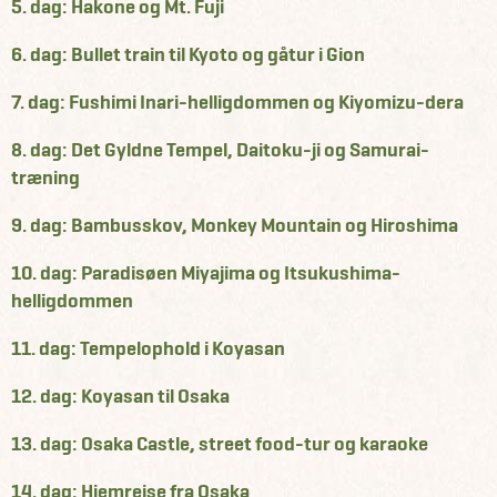
5. dag: Hakone og Mt. Fuji
6. dag: Bullet train til Kyoto og gåtur i Gion
7. dag: Fushimi Inari-helligdommen og Kiyomizu-dera
8. dag: Det Gyldne Tempel, Daitoku-ji og Samurai-
træning
9. dag: Bambusskov, Monkey Mountain og Hiroshima
10. dag: Paradisøen Miyajima og Itsukushima-
helligdommen
11. dag: Tempelophold i Koyasan
12. dag: Koyasan til Osaka
13. dag: Osaka Castle, street food-tur og karaoke
14. dag: Hjemrejse fra Osaka