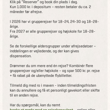
Klik på “Reserver” og book din plads i dag.
Kun 1.000 kr. i depositum – resten betaler du ca. 2
måneder før afrejse.
I 2026 har vi grupperejser for 18–24, 24–30 og 18–28-
årige.
Fra 2027 er alle grupperejser og højskole for 18–28-
årige.
Se de forskellige aldersgrupper under afrejsedatoer –
inddelingen er vejledende, og der kan gives
dispensation.
Drømmer du om mere end én rejse? Kombinér flere
grupperejser og/eller højskole – og spar 500 kr. pr. rejse
+ få rabat på de ubenyttede flybilletter.
Tilmeld dig med ro i maven - inden tilmeldingsfristen
kan du annullere og få et personligt gavekort eller skifte
til en anden rejse.
Har du spørgsmål, kan du nemt
booke et møde med en rejsekonsulent
– online eller