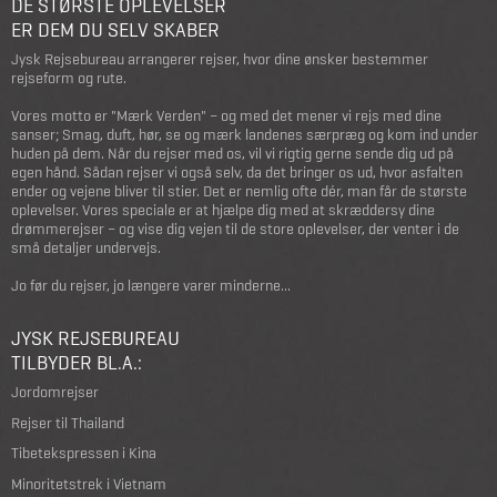
DE STØRSTE OPLEVELSER
ER DEM DU SELV SKABER
Jysk Rejsebureau arrangerer rejser, hvor dine ønsker bestemmer
rejseform og rute.
Vores motto er "Mærk Verden" – og med det mener vi rejs med dine
sanser; Smag, duft, hør, se og mærk landenes særpræg og kom ind under
huden på dem. Når du rejser med os, vil vi rigtig gerne sende dig ud på
egen hånd. Sådan rejser vi også selv, da det bringer os ud, hvor asfalten
ender og vejene bliver til stier. Det er nemlig ofte dér, man får de største
oplevelser. Vores speciale er at hjælpe dig med at skræddersy dine
drømmerejser – og vise dig vejen til de store oplevelser, der venter i de
små detaljer undervejs.
Jo før du rejser, jo længere varer minderne...
JYSK REJSEBUREAU
TILBYDER BL.A.:
Jordomrejser
Rejser til Thailand
Tibetekspressen i Kina
Minoritetstrek i Vietnam