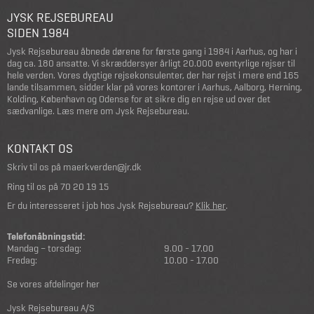
JYSK REJSEBUREAU
SIDEN 1984
Jysk Rejsebureau åbnede dørene for første gang i 1984 i Aarhus, og har i
dag ca. 180 ansatte. Vi skræddersyer årligt 20.000 eventyrlige rejser til
hele verden. Vores dygtige rejsekonsulenter, der har rejst i mere end 165
lande tilsammen, sidder klar på vores kontorer i Aarhus, Aalborg, Herning,
Kolding, København og Odense for at sikre dig en rejse ud over det
sædvanlige.
Læs mere om Jysk Rejsebureau
.
KONTAKT OS
Skriv til os på
maerkverden@jr.dk
Ring til os på
70 20 19 15
Er du interesseret i job hos Jysk Rejsebureau?
Klik her
.
Telefonåbningstid:
Mandag – torsdag:
9.00 - 17.00
Fredag:
10.00 - 17.00
Se vores afdelinger her
Jysk Rejsebureau A/S