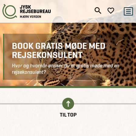
BOOK GRATIS MØDE MED
REJSEKONSULENT
Hvor og hvornår ønsker du et gratis møde med en
rejsekonsulent?
Kontakt
Book gratis møde
TIL TOP