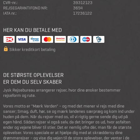
CVR-nr.:
39312123
REJSEGARANTIFOND NR:
3654
IATA nr.:
17236122
HER KAN DU BETALE MED
Sikker kreditkort betaling
DE STØRSTE OPLEVELSER
ER DEM DU SELV SKABER
Jysk Rejsebureau arrangerer rejser, hvor dine ønsker bestemmer
rejseform og rute.
Vores motto er "Mærk Verden" – og med det mener vi rejs med dine
sanser; Smag, duft, hør, se og mærk landenes særpræg og kom ind under
huden på dem. Når du rejser med os, vil vi rigtig gerne sende dig ud på
egen hånd. Sådan rejser vi også selv, da det bringer os ud, hvor asfalten
ender og vejene bliver til stier. Det er nemlig ofte dér, man får de største
oplevelser. Vores speciale er at hjælpe dig med at skræddersy dine
drømmerejser – og vise dig vejen til de store oplevelser, der venter i de