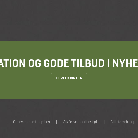
ATION OG GODE TILBUD I NY
TILMELD DIG HER
Generelle betingelser
|
Vilkår ved online køb
|
Billetændring