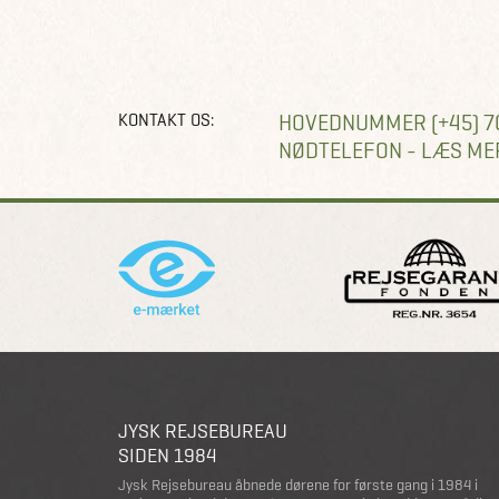
KONTAKT OS:
HOVEDNUMMER (+45) 7
NØDTELEFON - LÆS ME
JYSK REJSEBUREAU
SIDEN 1984
Jysk Rejsebureau åbnede dørene for første gang i 1984 i