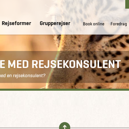
Rejseformer
Grupperejser
Book online
Foredrag
DE MED REJSEKONSULENT
med en rejsekonsulent?