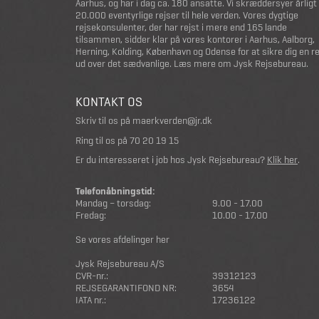
Aarhus, og har i dag ca. 180 ansatte. Vi skræddersyer årligt
20.000 eventyrlige rejser til hele verden. Vores dygtige
rejsekonsulenter, der har rejst i mere end 165 lande
tilsammen, sidder klar på vores kontorer i Aarhus, Aalborg,
Herning, Kolding, København og Odense for at sikre dig en r
ud over det sædvanlige.
Læs mere om Jysk Rejsebureau
.
KONTAKT OS
Skriv til os på
maerkverden@jr.dk
Ring til os på
70 20 19 15
Er du interesseret i job hos Jysk Rejsebureau?
Klik her
.
Telefonåbningstid:
Mandag – torsdag:
9.00 - 17.00
Fredag:
10.00 - 17.00
Se vores afdelinger her
Jysk Rejsebureau A/S
CVR-nr.:
39312123
REJSEGARANTIFOND NR:
3654
IATA nr.:
17236122