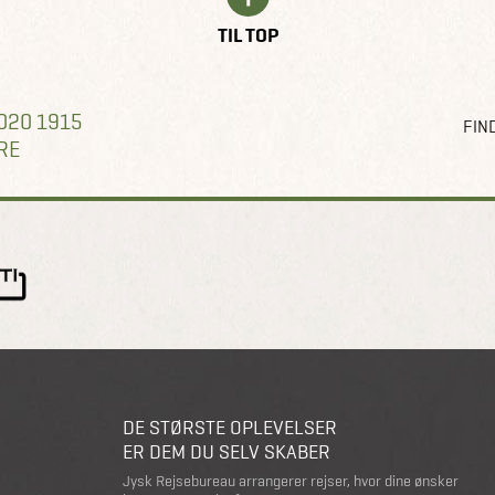
TIL TOP
020 1915
FIND
RE
DE STØRSTE OPLEVELSER
ER DEM DU SELV SKABER
Jysk Rejsebureau arrangerer rejser, hvor dine ønsker