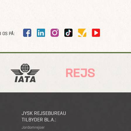
 OS PÅ:
JYSK REJSEBUREAU
TILBYDER BL.A.:
Jordomrejser