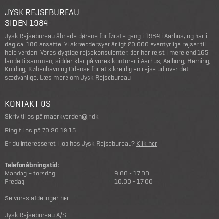
JYSK REJSEBUREAU
SIDEN 1984
Jysk Rejsebureau åbnede dørene for første gang i 1984 i Aarhus, og har i
dag ca. 180 ansatte. Vi skræddersyer årligt 20.000 eventyrlige rejser til
hele verden. Vores dygtige rejsekonsulenter, der har rejst i mere end 165
lande tilsammen, sidder klar på vores kontorer i Aarhus, Aalborg, Herning,
Kolding, København og Odense for at sikre dig en rejse ud over det
sædvanlige.
Læs mere om Jysk Rejsebureau
.
KONTAKT OS
Skriv til os på
maerkverden@jr.dk
Ring til os på
70 20 19 15
Er du interesseret i job hos Jysk Rejsebureau?
Klik her
.
Telefonåbningstid:
Mandag – torsdag:
9.00 - 17.00
Fredag:
10.00 - 17.00
Se vores afdelinger her
Jysk Rejsebureau A/S