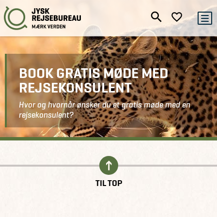
BOOK GRATIS MØDE MED
REJSEKONSULENT
Hvor og hvornår ønsker du et gratis møde med en
rejsekonsulent?
Kontakt
Book gratis møde
TIL TOP