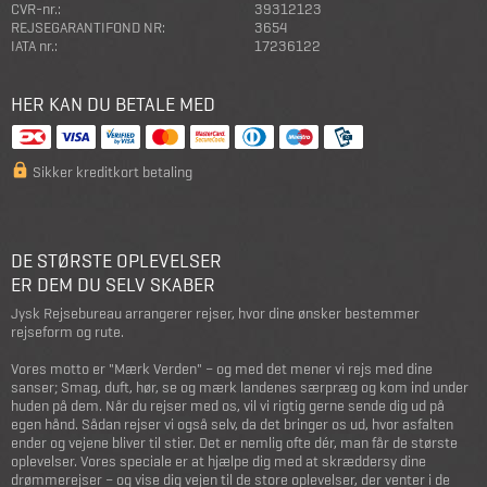
CVR-nr.:
39312123
REJSEGARANTIFOND NR:
3654
IATA nr.:
17236122
HER KAN DU BETALE MED
Sikker kreditkort betaling
DE STØRSTE OPLEVELSER
ER DEM DU SELV SKABER
Jysk Rejsebureau arrangerer rejser, hvor dine ønsker bestemmer
rejseform og rute.
Vores motto er "Mærk Verden" – og med det mener vi rejs med dine
sanser; Smag, duft, hør, se og mærk landenes særpræg og kom ind under
huden på dem. Når du rejser med os, vil vi rigtig gerne sende dig ud på
egen hånd. Sådan rejser vi også selv, da det bringer os ud, hvor asfalten
ender og vejene bliver til stier. Det er nemlig ofte dér, man får de største
oplevelser. Vores speciale er at hjælpe dig med at skræddersy dine
drømmerejser – og vise dig vejen til de store oplevelser, der venter i de