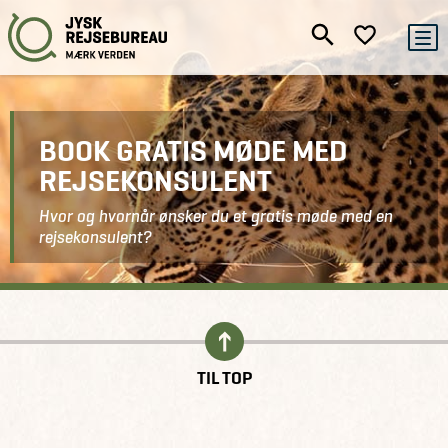
BOOK GRATIS MØDE MED
REJSEKONSULENT
Hvor og hvornår ønsker du et gratis møde med en
rejsekonsulent?
Kontakt
Book gratis møde
TIL TOP