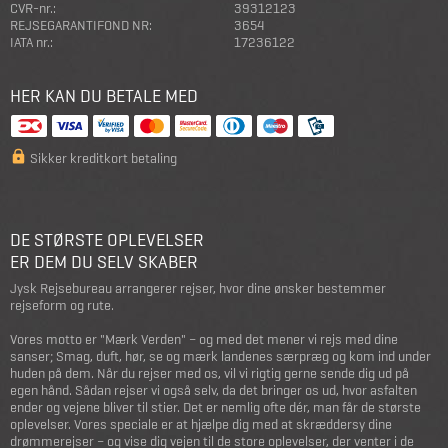
CVR-nr.:
39312123
REJSEGARANTIFOND NR:
3654
IATA nr.:
17236122
HER KAN DU BETALE MED
Sikker kreditkort betaling
DE STØRSTE OPLEVELSER
ER DEM DU SELV SKABER
Jysk Rejsebureau arrangerer rejser, hvor dine ønsker bestemmer
rejseform og rute.
Vores motto er "Mærk Verden" – og med det mener vi rejs med dine
sanser; Smag, duft, hør, se og mærk landenes særpræg og kom ind under
huden på dem. Når du rejser med os, vil vi rigtig gerne sende dig ud på
egen hånd. Sådan rejser vi også selv, da det bringer os ud, hvor asfalten
ender og vejene bliver til stier. Det er nemlig ofte dér, man får de største
oplevelser. Vores speciale er at hjælpe dig med at skræddersy dine
drømmerejser – og vise dig vejen til de store oplevelser, der venter i de