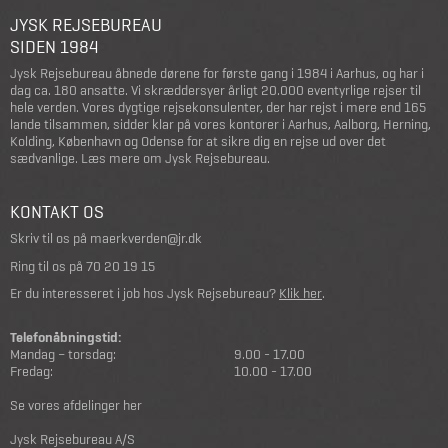
JYSK REJSEBUREAU
SIDEN 1984
Jysk Rejsebureau åbnede dørene for første gang i 1984 i Aarhus, og har i
dag ca. 180 ansatte. Vi skræddersyer årligt 20.000 eventyrlige rejser til
hele verden. Vores dygtige rejsekonsulenter, der har rejst i mere end 165
lande tilsammen, sidder klar på vores kontorer i Aarhus, Aalborg, Herning,
Kolding, København og Odense for at sikre dig en rejse ud over det
sædvanlige.
Læs mere om Jysk Rejsebureau
.
KONTAKT OS
Skriv til os på
maerkverden@jr.dk
Ring til os på
70 20 19 15
Er du interesseret i job hos Jysk Rejsebureau?
Klik her
.
Telefonåbningstid:
Mandag – torsdag:
9.00 - 17.00
Fredag:
10.00 - 17.00
Se vores afdelinger her
Jysk Rejsebureau A/S