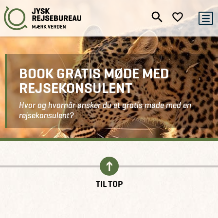
BOOK GRATIS MØDE MED
REJSEKONSULENT
Hvor og hvornår ønsker du et gratis møde med en
rejsekonsulent?
Kontakt
Book gratis møde
TIL TOP