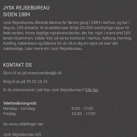
JYSK REJSEBUREAU
SIDEN 1984
Jysk Rejsebureau åbnede dørene for første gang i 1984 i Aarhus, og har i
dag ca. 180 ansatte. Vi skræddersyer årligt 20.000 eventyrlige rejser til
hele verden. Vores dygtige rejsekonsulenter, der har rejst i mere end 165
lande tilsammen, sidder klar på vores kontorer i Aarhus, Aalborg, Herning,
Kolding, København og Odense for at sikre dig en rejse ud over det
sædvanlige.
Læs mere om Jysk Rejsebureau
.
KONTAKT OS
Skriv til os på
maerkverden@jr.dk
Ring til os på
70 20 19 15
Er du interesseret i job hos Jysk Rejsebureau?
Klik her
.
Telefonåbningstid:
Mandag – torsdag:
9.00 - 17.00
Fredag:
10.00 - 17.00
Se vores afdelinger her
Jysk Rejsebureau A/S