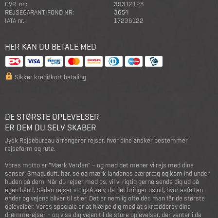
CVR-nr.:
39312123
REJSEGARANTIFOND NR:
3654
IATA nr.:
17236122
HER KAN DU BETALE MED
Sikker kreditkort betaling
DE STØRSTE OPLEVELSER
ER DEM DU SELV SKABER
Jysk Rejsebureau arrangerer rejser, hvor dine ønsker bestemmer
rejseform og rute.
Vores motto er "Mærk Verden" – og med det mener vi rejs med dine
sanser; Smag, duft, hør, se og mærk landenes særpræg og kom ind under
huden på dem. Når du rejser med os, vil vi rigtig gerne sende dig ud på
egen hånd. Sådan rejser vi også selv, da det bringer os ud, hvor asfalten
ender og vejene bliver til stier. Det er nemlig ofte dér, man får de største
oplevelser. Vores speciale er at hjælpe dig med at skræddersy dine
drømmerejser – og vise dig vejen til de store oplevelser, der venter i de